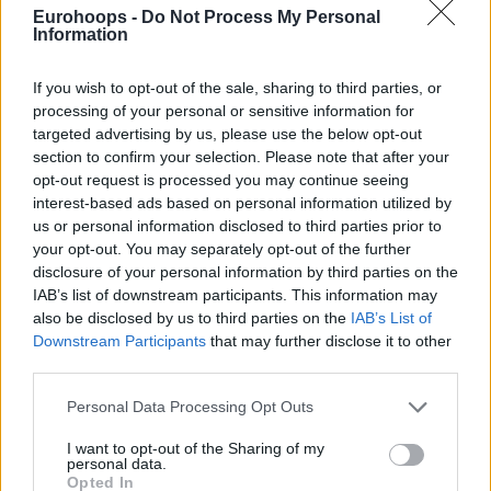
Η ανάρτηση του
Νίκου Γκάλη
στο
Twitter
: «
Η σημερινή
Eurohoops -
Do Not Process My Personal
Information
επέτειος του Χρυσού Μεταλλίου του 1987 στέλνει το ίδιο
επίκαιρο μήνυμα: ενωμένοι μπορούμε!
».
If you wish to opt-out of the sale, sharing to third parties, or
processing of your personal or sensitive information for
Η σημερινή επέτειος του Χρυσού Μεταλλίου του
targeted advertising by us, please use the below opt-out
1987 στέλνει το ίδιο επίκαιρο μήνυμα: ενωμένοι
section to confirm your selection. Please note that after your
μπορούμε!
🏆
🥇
#NickGalis
#legacy
opt-out request is processed you may continue seeing
#basketball
pic.twitter.com/aaQ2cCYi0L
interest-based ads based on personal information utilized by
us or personal information disclosed to third parties prior to
your opt-out. You may separately opt-out of the further
disclosure of your personal information by third parties on the
IAB’s list of downstream participants. This information may
also be disclosed by us to third parties on the
IAB’s List of
Downstream Participants
that may further disclose it to other
third parties.
Please note that this website/app uses one or more Google
Personal Data Processing Opt Outs
services and may gather and store information including but
not limited to your visit or usage behaviour. You may click to
I want to opt-out of the Sharing of my
personal data.
grant or deny consent to Google and its third-party tags to
Opted In