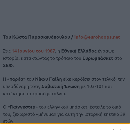
Του Κώστα Παρασκευόπουλου /
info@
eurohoops.
net
Στις
14 Ιουνίου του 1987
, η
Εθνική Ελλάδος
έγραψε
ιστορία, κατακτώντας το τρόπαιο του
Ευρωμπάσκετ
στο
ΣΕΦ
.
Η «παρέα» του
Νίκου Γκάλη
είχε κερδίσει στον τελικό, την
υπερδύναμη τότε,
Σοβιετική Ένωση
με 103-101 και
κατέκτησε το χρυσό μετάλλιο.
Ο «
Γκάνγκστερ
» του ελληνικού μπάσκετ, έστειλε το δικό
του, ξεχωριστό «μήνυμα» για αυτή την ιστορική επέτειο 39
ετών.