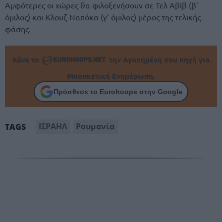
Αμφότερες οι χώρες θα φιλοξενήσουν σε Τελ Αβίβ (β’
όμιλος) και Κλουζ-Ναπόκα (γ’ όμιλος) μέρος της τελικής
φάσης.
Κάνε το
την Αγαπημένη σου πηγή για
Μπασκετική Ενημέρωση.
Πρόσθεσε το Eurohoops στην Google
ΙΣΡΑΗΛ
Ρουμανία
TAGS