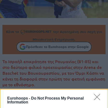
Κάνε το
την Αγαπημένη σου πηγή για
Μπασκετική Ενημέρωση.
Πρόσθεσε το Eurohoops στην Google
Το Ισραήλ επικράτησε της Ρουμανίας (81-85) και
στο δεύτερο φιλικό προετοιμασίας στην Arena de
Baschet του Βουκουρεστίου, με τον Όμρι Κάσπι να
κάνει τη διαφορά στην πρώτη του φετινή εμφάνιση
με το εθνόσημο.
Eurohoops -
Do Not Process My Personal
Information