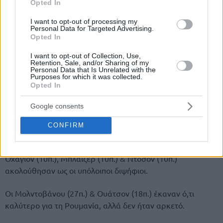
Opted In
I want to opt-out of processing my
Personal Data for Targeted Advertising.
Opted In
I want to opt-out of Collection, Use,
Retention, Sale, and/or Sharing of my
Personal Data that Is Unrelated with the
Purposes for which it was collected.
Opted In
Της Eurohoops Team/
info@eurohoops.net
Google consents
Ο 29χρονος NBAer δεν είχε παίξει στο πρώτο φιλικό των
δύο ομάδων (73-83 στις 28/7) και πρώτο του Ισραήλ εν
CONFIRM
όψει EuroBasket (31/8-17/9), αλλά μπήκε γρήγορα στο
κλίμα με 16 πόντους και 6 ριμπάουντ. Οι Πνίνι (11π.),
Οχαγιόν (10π.), Μπλάιζερ (10π.) & Ντόσον (10π.)
ακολούθησαν ως οι υπόλοιποι διψήφιοι.
Οι Μολντοβάνου (27π.) & Ουάτσον (18π.) έκαναν ό,τι
καλύτερο για τη Ρουμανία, αλλά δεν ήταν αρκετό.