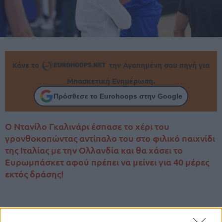
Κάνε το
την Αγαπημένη σου πηγή για
Μπασκετική Ενημέρωση.
Πρόσθεσε το Eurohoops στην Google
Ο Ντανίλο Γκαλινάρι έσπασε το χέρι του
γρονθοκοπώντας αντίπαλο του στο φιλικό παιχνίδι
της Ιταλίας με την Ολλανδία και θα χάσει το
Ευρωμπάσκετ αφού πρέπει να μείνει για 40 μέρες
εκτός δράσης!