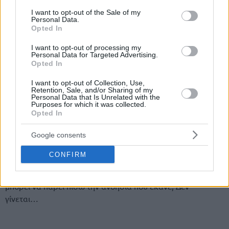
consent section.
I want to opt-out of the Sale of my
Personal Data.
Opted In
I want to opt-out of processing my
Personal Data for Targeted Advertising.
Opted In
I want to opt-out of Collection, Use,
Tης Eurohoops team/
info@eurohoops.net
Retention, Sale, and/or Sharing of my
Personal Data that Is Unrelated with the
Purposes for which it was collected.
Ο Ιταλός φόργουορντ
επιτέθηκε στον Κοκ
με αποτέλεσμα
Opted In
να
σπάσει το μετακάρπιο του
!
Google consents
Λίγες ώρες μετά το περιστατικό ο νέος παίκτης των
Κλίπερς
CONFIRM
ζήτησε συγγνώμη από τους φιλάθλους της Ιταλίας και τους
συμπαίκτες του με μία ανάρτηση στο facebook, αλλά πως
μπορεί να πάρει πίσω την ανοησία που έκανε; Δεν
γίνεται…