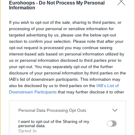
Eurohoops -
Do Not Process My Personal
Information
If you wish to opt-out of the sale, sharing to third parties, or
processing of your personal or sensitive information for
targeted advertising by us, please use the below opt-out
section to confirm your selection. Please note that after your
opt-out request is processed you may continue seeing
interest-based ads based on personal information utilized by
us or personal information disclosed to third parties prior to
your opt-out. You may separately opt-out of the further
disclosure of your personal information by third parties on the
IAB’s list of downstream participants. This information may
also be disclosed by us to third parties on the
IAB’s List of
Downstream Participants
that may further disclose it to other
third parties.
Please note that this website/app uses one or more Google
Personal Data Processing Opt Outs
services and may gather and store information including but
not limited to your visit or usage behaviour. You may click to
I want to opt-out of the Sharing of my
personal data.
grant or deny consent to Google and its third-party tags to
Opted In
use your data for below specified purposes in below Google