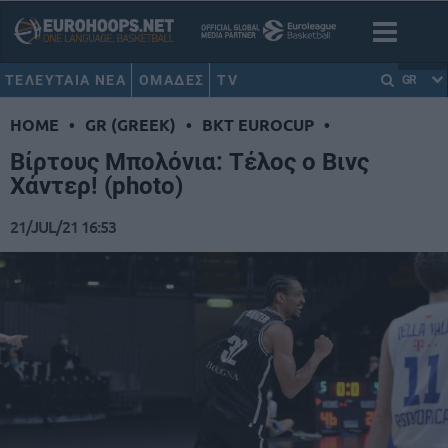
ΤΕΛΕΥΤΑΙΑ ΝΕΑ
ΟΜΑΔΕΣ
TV
GR
HOME
•
GR (GREEK)
•
BKT EUROCUP
•
Βίρτους Μπολόνια: Τέλος ο Βινς
Χάντερ! (photo)
21/JUL/21 16:53