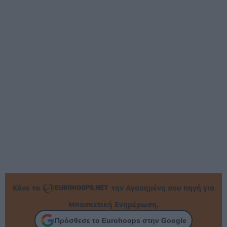
Κάνε το
την Αγαπημένη σου πηγή για
Μπασκετική Ενημέρωση.
Πρόσθεσε το Eurohoops στην Google