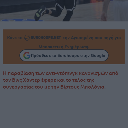
Κάνε το
την Αγαπημένη σου πηγή για
Μπασκετική Ενημέρωση.
Πρόσθεσε το Eurohoops στην Google
Η παραβίαση των αντι-ντόπινγκ κανονισμών από
τον Βινς Χάντερ έφερε και το τέλος της
συνεργασίας του με την Βίρτους Μπολόνια.