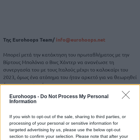
Της Eurohoops Team/
info@eurohoops.net
Μπορεί μετά την κατάκτηση του πρωταθλήματος με την
Βίρτους Μπολόνια ο Βινς Χάντερ να ανανέωσε τη
συνεργασία του με τους Ιταλούς μέχρι το καλοκαίρι του
2023, όμως ένα ατόπημα του ήταν αρκετό για να θεωρηθεί
άκυρη η συμφωνία.
Eurohoops -
Do Not Process My Personal
Στις 5 Ιουλίου ανακοινώθηκε
πως ο Αμερικανός σέντερ
Information
παραβίασε τους αντι-ντόπινγκ κανονισμούς λόγω…
μαριχουάνας και σήμερα (21/7) η διοίκηση της Μπολόνια
If you wish to opt-out of the sale, sharing to third parties, or
ανακοίνωσε πως για αυτό το λόγο δεν θα συνεχίσει στην
processing of your personal or sensitive information for
ομάδα και είναι ελεύθερος πλέον ξανά στη μεταγραφική
targeted advertising by us, please use the below opt-out
αγορά!
section to confirm your selection. Please note that after your