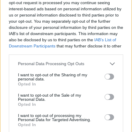
opt-out request is processed you may continue seeing
interest-based ads based on personal information utilized by
Ο Βινς Χάντερ αγωνίστηκε στην ιστορική ιταλική ομάδα τη
us or personal information disclosed to third parties prior to
τελευταία διετία κατακτώντας τη κορυφή του
your opt-out. You may separately opt-out of the further
πρωταθλήματος, ενώ πριν είχε περάσει από την
ΑΕΚ
disclosure of your personal information by third parties on the
(2018-19) και παλαιότερα από τον
Παναθηναϊκό
(2016).
IAB’s list of downstream participants. This information may
also be disclosed by us to third parties on the
IAB’s List of
Comunicato Vincent Hunter
Downstream Participants
that may further disclose it to other
https://t.co/M7MLTmIm5D
third parties.
Please note that this website/app uses one or more Google
Personal Data Processing Opt Outs
— Virtus Segafredo Bologna (@Virtusbo)
July
services and may gather and store information including but
21, 2021
not limited to your visit or usage behaviour. You may click to
I want to opt-out of the Sharing of my
personal data.
grant or deny consent to Google and its third-party tags to
Opted In
use your data for below specified purposes in below Google
consent section.
I want to opt-out of the Sale of my
Personal Data.
Opted In
I want to opt-out of processing my
Personal Data for Targeted Advertising.
Opted In