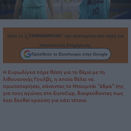
Κάνε το
την Αγαπημένη σου πηγή για
Μπασκετική Ενημέρωση.
Πρόσθεσε το Eurohoops στην Google
H Ευρωλίγκα πήρε θέση για το θέμα με τη
λιθουανικής Γουλβς, η οποία θέλει να
πρωτοπορήσει, κάνοντας το Ντουμπάι ”έδρα” της
για τους αγώνες στο EuroCup, διαψεύδοντας πως
έχει δεχθεί κρούση για κάτι τέτοιο.