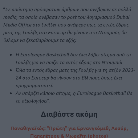
“
Σε απάντηση πρόσφατων άρθρων που ανέβηκαν σε πολλά
media, τα οποία ανέβασαν το post του λογαριασμού Dubai
Media Office στο twitter που ανέφερε πως τα εντός έδρας
ματς της Γουλβς στο Eurocup θα γίνουν στο Ντουμπάι, θα
θέλαμε να ξεκαθαρίσουμε τα εξής:
H Euroleague Basketball δεν έχει λάβει αίτημα από τη
Γουλβς για να παίξει τα εντός έδρας στο Ντουμπάι
Όλα τα εντός έδρας ματς της Γουλβς για τη σεζόν 2023-
24 στο Eurocup θα γίνουν στο Βίλνιους όπως έχει
προγραμματιστεί.
Αν υπάρξει κάποιο αίτημα, η Euroleague Basketball θα
το αξιολογήσει
“.
Διαβάστε ακόμη
Παναθηναϊκός: “Πρώτη” για Ερνανγκόμεθ, Λεσόρ,
Παπαπέτρου & Μωραΐτη (photos)