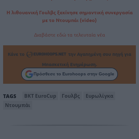
Η λιθουανική Γουλβς ξεκίνησε σημαντική συνεργασία
με το Ντουμπάι (video)
Διαβάστε εδώ τα τελευταία νέα
Κάνε το
την Αγαπημένη σου πηγή για
Μπασκετική Ενημέρωση.
Πρόσθεσε το Eurohoops στην Google
BKT EuroCup
Γουλβς
Ευρωλίγκα
TAGS
Ντουμπάι