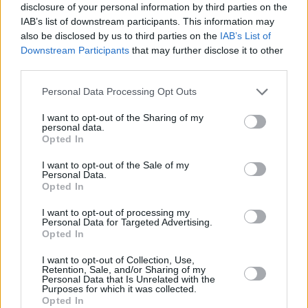
disclosure of your personal information by third parties on the
IAB’s list of downstream participants. This information may
also be disclosed by us to third parties on the
IAB’s List of
Downstream Participants
that may further disclose it to other
third parties.
Please note that this website/app uses one or more Google
Personal Data Processing Opt Outs
services and may gather and store information including but
not limited to your visit or usage behaviour. You may click to
I want to opt-out of the Sharing of my
personal data.
grant or deny consent to Google and its third-party tags to
Opted In
use your data for below specified purposes in below Google
consent section.
I want to opt-out of the Sale of my
Personal Data.
Opted In
I want to opt-out of processing my
Personal Data for Targeted Advertising.
Opted In
I want to opt-out of Collection, Use,
Retention, Sale, and/or Sharing of my
Personal Data that Is Unrelated with the
Purposes for which it was collected.
Opted In