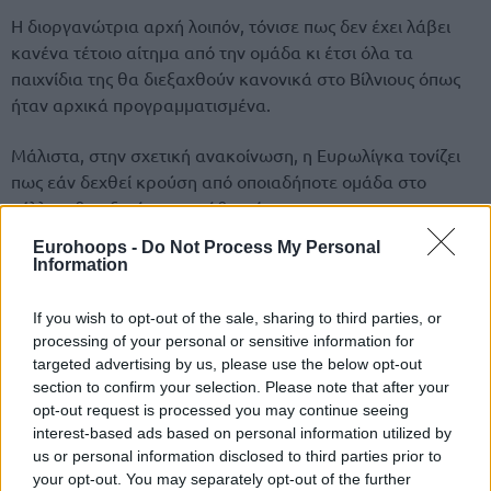
Η διοργανώτρια αρχή λοιπόν, τόνισε πως δεν έχει λάβει
κανένα τέτοιο αίτημα από την ομάδα κι έτσι όλα τα
παιχνίδια της θα διεξαχθούν κανονικά στο Βίλνιους όπως
ήταν αρχικά προγραμματισμένα.
Μάλιστα, στην σχετική ανακοίνωση, η Ευρωλίγκα τονίζει
πως εάν δεχθεί κρούση από οποιαδήποτε ομάδα στο
μέλλον, θα εξετάσει το κάθε αίτημα.
Eurohoops -
Do Not Process My Personal
Information
If you wish to opt-out of the sale, sharing to third parties, or
processing of your personal or sensitive information for
targeted advertising by us, please use the below opt-out
section to confirm your selection. Please note that after your
opt-out request is processed you may continue seeing
interest-based ads based on personal information utilized by
us or personal information disclosed to third parties prior to
your opt-out. You may separately opt-out of the further