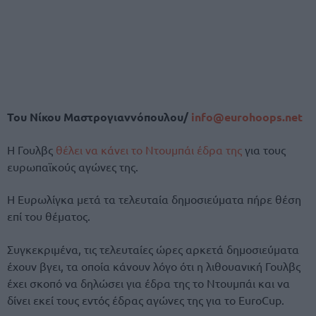
Του Νίκου Μαστρογιαννόπουλου/
info@eurohoops.net
Η Γουλβς
θέλει να κάνει το Ντουμπάι έδρα της
για τους
ευρωπαϊκούς αγώνες της.
Η Ευρωλίγκα μετά τα τελευταία δημοσιεύματα πήρε θέση
επί του θέματος.
Συγκεκριμένα, τις τελευταίες ώρες αρκετά δημοσιεύματα
έχουν βγει, τα οποία κάνουν λόγο ότι η λιθουανική Γουλβς
έχει σκοπό να δηλώσει για έδρα της το Ντουμπάι και να
δίνει εκεί τους εντός έδρας αγώνες της για το EuroCup.