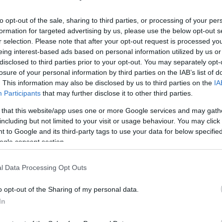
πάει το ματς στο έξτρα πεντάλεπτο με
to opt-out of the sale, sharing to third parties, or processing of your per
δο, χάρη στο νέο μεγάλο ματς του άλλοτε
formation for targeted advertising by us, please use the below opt-out s
Τζέι Σλότερ, που πέτυχε 23π. με 3/5διπ. και
r selection. Please note that after your opt-out request is processed y
 15π. και αυτό που κατάφερε, πάντως, η
eing interest-based ads based on personal information utilized by us or
disclosed to third parties prior to your opt-out. You may separately opt-
ς, ήταν να προστατέψει το +8 της νίκης της
losure of your personal information by third parties on the IAB’s list of
. This information may also be disclosed by us to third parties on the
IA
Participants
that may further disclose it to other third parties.
 that this website/app uses one or more Google services and may gath
including but not limited to your visit or usage behaviour. You may click 
 to Google and its third-party tags to use your data for below specifi
ogle consent section.
l Data Processing Opt Outs
o opt-out of the Sharing of my personal data.
In