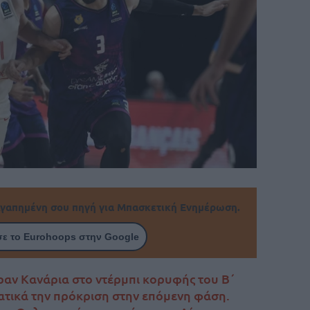
γαπημένη σου πηγή για Μπασκετική Ενημέρωση.
ε το Eurohoops στην Google
ραν Κανάρια στο ντέρμπι κορυφής του Β΄
ατικά την πρόκριση στην επόμενη φάση.