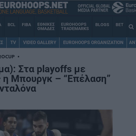
ΕΘΝΙΚΕΣ
EUROHOOPS
A
BCL
FIBA
BLOGS
BET
ΟΜΑΔΕΣ
TRADEMARKS
ΕΣ
TV
VIDEO GALLERY
EUROHOOPS ORGANIZATION
AN
ROCUP
•
α): Στα playoffs με
 η Μπουργκ – “Επέλαση”
ανταλόνα