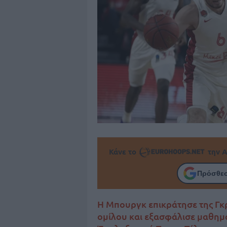
Κάνε το
την Α
Πρόσθεσ
Η Μπουργκ επικράτησε της Γκ
ομίλου και εξασφάλισε μαθημ