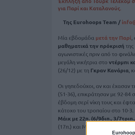
Έκπληξη από Τουρκ Τέλεκομ στ
για Παρί και Καταλανούς.
Της Eurohoops Team /
info
μετά την Παρί
Μία εβδομάδα
,
μαθηματικά την πρόκρισή
της
αγωνιστικές πριν από το φινάλ
ντέρμπι 
μεγάλη νικήτρια στο
Γκραν Κανάρια
(26/12) με τη
, 
Οι γηπεδούχοι, αν και έχασαν 
(51-36), επικράτησαν με 92-84 
έβδομη σερί νίκη τους και έφτ
κάτοχο του τροπαίου στο 10-3
Μάικ με 22π. (6/9διπ., 3/7τριπ.,
(17π.) και Μάσα (16π.).
Eurohoop