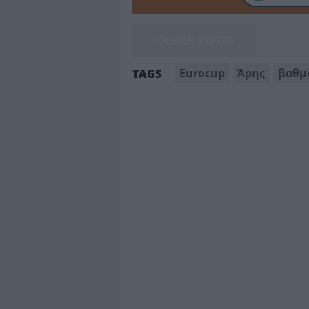
OLDER POSTS
Eurocup
Άρης
βαθμ
TAGS