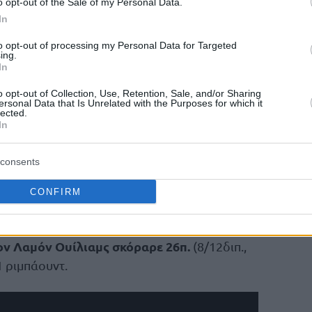
o opt-out of the Sale of my Personal Data.
In
to opt-out of processing my Personal Data for Targeted
ing.
In
o opt-out of Collection, Use, Retention, Sale, and/or Sharing
Τουρκ Τέλεκομ
ουπ σημείωσε η
, η οποία
ersonal Data that Is Unrelated with the Purposes for which it
lected.
 της
Ουλμ
4-9
, έφτασε σε ρεκόρ
και
In
τη εξάδα που οδηγεί στα playoffs! Η τουρκική
Τάιρον Ουάλας
31π. σε
 τον
, ο οποίος πέτυχε
consents
 και έξι ασίστ! Σημαντική βοήθεια των Ίνοκ
CONFIRM
σαν” στο 8-5 και έχασαν την ευκαιρία να
ον Λαμόν Ουίλιαμς σκόραρε 26π.
(8/12διπ.,
1 ριμπάουντ.