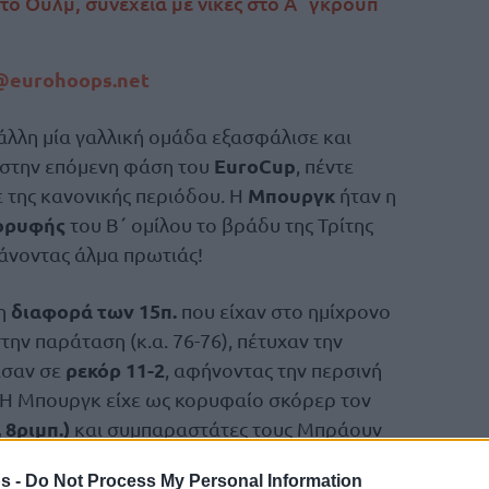
ο Ουλμ, συνέχεια με νίκες στο Α΄ γκρουπ
@eurohoops.net
 άλλη μία γαλλική ομάδα εξασφάλισε και
EuroCup
 στην επόμενη φάση του
, πέντε
Μπουργκ
ε της κανονικής περιόδου. Η
ήταν η
κορυφής
του Β΄ ομίλου το βράδυ της Τρίτης
κάνοντας άλμα πρωτιάς!
διαφορά των 15π.
τη
που είχαν στο ημίχρονο
στην παράταση (κ.α. 76-76), πέτυχαν την
ρεκόρ 11-2
ασαν σε
, αφήνοντας την περσινή
. Η Μπουργκ είχε ως κορυφαίο σκόρερ τον
 8ριμπ.)
και συμπαραστάτες τους Μπράουν
s -
Do Not Process My Personal Information