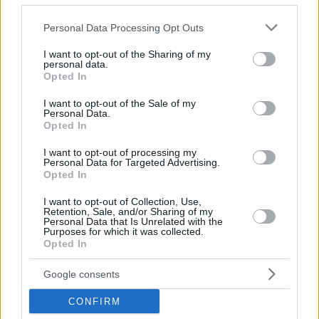
Please note that this website/app uses one or more Google
Personal Data Processing Opt Outs
services and may gather and store information including but
not limited to your visit or usage behaviour. You may click to
I want to opt-out of the Sharing of my
personal data.
grant or deny consent to Google and its third-party tags to
Opted In
use your data for below specified purposes in below Google
consent section.
I want to opt-out of the Sale of my
Personal Data.
Opted In
I want to opt-out of processing my
Personal Data for Targeted Advertising.
Opted In
I want to opt-out of Collection, Use,
Retention, Sale, and/or Sharing of my
Personal Data that Is Unrelated with the
Purposes for which it was collected.
Opted In
Google consents
CONFIRM