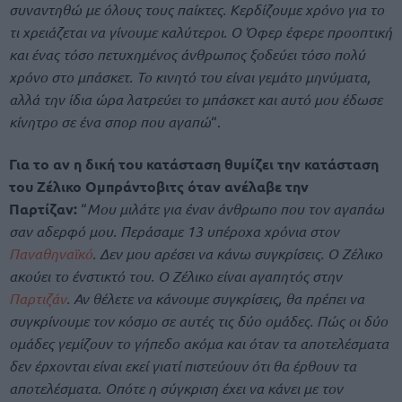
συναντηθώ με όλους τους παίκτες. Κερδίζουμε χρόνο για το
τι χρειάζεται να γίνουμε καλύτεροι. Ο Όφερ έφερε προοπτική
και ένας τόσο πετυχημένος άνθρωπος ξοδεύει τόσο πολύ
χρόνο στο μπάσκετ. Το κινητό του είναι γεμάτο μηνύματα,
αλλά την ίδια ώρα λατρεύει το μπάσκετ και αυτό μου έδωσε
κίνητρο σε ένα σπορ που αγαπώ
“.
Για το αν η δική του κατάσταση θυμίζει την κατάσταση
του Ζέλικο Ομπράντοβιτς όταν ανέλαβε την
Παρτίζαν:
“
Μου μιλάτε για έναν άνθρωπο που τον αγαπάω
σαν αδερφό μου. Περάσαμε 13 υπέροχα χρόνια στον
Παναθηναϊκό
. Δεν μου αρέσει να κάνω συγκρίσεις. Ο Ζέλικο
ακούει το ένστικτό του. Ο Ζέλικο είναι αγαπητός στην
Παρτιζάν
. Αν θέλετε να κάνουμε συγκρίσεις, θα πρέπει να
συγκρίνουμε τον κόσμο σε αυτές τις δύο ομάδες. Πώς οι δύο
ομάδες γεμίζουν το γήπεδο ακόμα και όταν τα αποτελέσματα
δεν έρχονται είναι εκεί γιατί πιστεύουν ότι θα έρθουν τα
αποτελέσματα. Οπότε η σύγκριση έχει να κάνει με τον