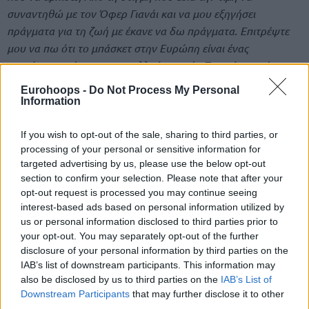
συναντηθώ με τον Όφερ Γιανάι και να μου εξηγήσει
πράγματα για τη ζωή με έκανε να δω πράγματα. Επιτρέψτε
μου να πω ότι το μπάσκετ στην Ευρώπη είναι ένας
κοιμώμενος γίγαντας σε πολλούς τομείς. Το μπάσκετ είναι το
πιο ενθουσιώδες σπορ. Ο κόσμος και οι φίλαθλοι νομίζουν
Eurohoops -
Do Not Process My Personal
ότι γίνονται πράγματα σε δευτερόλεπτα. Εμείς δεν
Information
σταματήσαμε να μιλάμε με τον Όφερ για το μπάσκετ στην
Ευρώπη, στο Ισραήλ, στο εξωτερικό. Βάλαμε πολλά στο
If you wish to opt-out of the sale, sharing to third parties, or
processing of your personal or sensitive information for
τραπέζι.
targeted advertising by us, please use the below opt-out
section to confirm your selection. Please note that after your
opt-out request is processed you may continue seeing
interest-based ads based on personal information utilized by
us or personal information disclosed to third parties prior to
your opt-out. You may separately opt-out of the further
disclosure of your personal information by third parties on the
IAB’s list of downstream participants. This information may
also be disclosed by us to third parties on the
IAB’s List of
Downstream Participants
that may further disclose it to other
third parties.