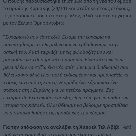
Ο Ιτούδης παρουσιάστηκε επισήμως από τη νέα του ομάδα
το πρωί της Κυριακής (24/11) και στάθηκε στους στόχους,
τις προσδοκίες που έχει στο μέλλον, αλλά και στη σύγκριση
με τον Ζέλικο Ομπράντοβιτς.
“
Ευχαριστώ που είστε εδώ. Είχαμε την ευκαιρία να
συναντηθούμε στο Βερολίνο και να εμβαθύνουμε στην
οπτική του. Αυτή ταιριάζει με τις φιλοδοξίες μου και
μπορούμε να χτίσουμε κάτι σπουδαίο. Είναι κάτι οικείο σε
μένα πλέον να χτίζω ένα νέο σπίτι. Είναι μια διαδικασία που
θέλει χρόνο αλλά είναι πολύ ενδιαφέρον και προσπαθείς να
χτίσεις κάτι από την αρχή. Η ομάδα έχει εδραιώσει ένα
στάτους στην Ευρώπη για να πετύχει πράγματα. Σας
ευχαριστώ. Έχω ακούσει πολλά, είμαι εδώ για να μάθω την
ιστορία της Χάποελ. Όλοι θέλουμε να βάλουμε προσπάθεια
να ανταποκριθούμε στις προσδοκίες του κόσμου
“.
Για την απόφαση να αναλάβει τη Χάποελ Τελ Αβίβ:
“
Από
πού να αρχίσω; Από τη στιγμή που είχα την τιμή να