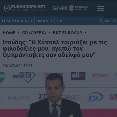
ΤΕΛΕΥΤΑΙΑ ΝΕΑ
ΟΜΑΔΕΣ
TV
GR
HOME
•
GR (GREEK)
•
BKT EUROCUP
•
Ιτούδης: “Η Χάποελ ταιριάζει με τις
φιλοδοξίες μου, αγαπώ τον
Ομπράντοβιτς σαν αδελφό μου”
24/NOV/24 10:43