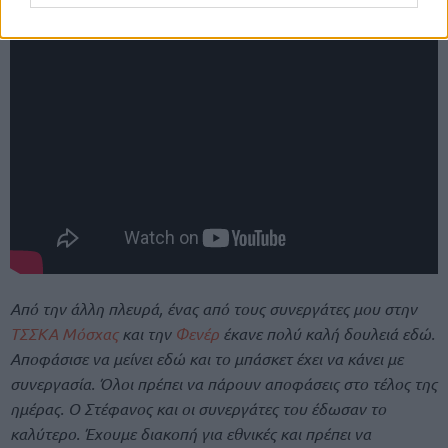
Από την άλλη πλευρά, ένας από τους συνεργάτες μου στην
ΤΣΣΚΑ Μόσχας
και την
Φενέρ
έκανε πολύ καλή δουλειά εδώ.
Αποφάσισε να μείνει εδώ και το μπάσκετ έχει να κάνει με
συνεργασία. Όλοι πρέπει να πάρουν αποφάσεις στο τέλος της
ημέρας. Ο Στέφανος και οι συνεργάτες του έδωσαν το
καλύτερο. Έχουμε διακοπή για εθνικές και πρέπει να