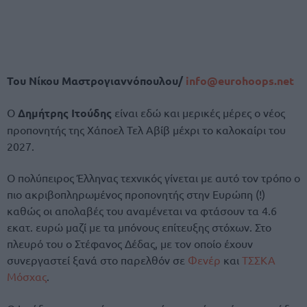
Του Νίκου Μαστρογιαννόπουλου/
info@eurohoops.net
Ο
Δημήτρης Ιτούδης
είναι εδώ και μερικές μέρες ο νέος
προπονητής της Χάποελ Τελ Αβίβ μέχρι το καλοκαίρι του
2027.
Ο πολύπειρος Έλληνας τεχνικός γίνεται με αυτό τον τρόπο ο
πιο ακριβοπληρωμένος προπονητής στην Ευρώπη (!)
καθώς οι απολαβές του αναμένεται να φτάσουν τα 4.6
εκατ. ευρώ μαζί με τα μπόνους επίτευξης στόχων. Στο
πλευρό του ο Στέφανος Δέδας, με τον οποίο έχουν
συνεργαστεί ξανά στο παρελθόν σε
Φενέρ
και
ΤΣΣΚΑ
Μόσχας
.