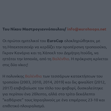
Του Νίκου Μαστρογιαννόπουλου/
info@eurohoops.net
Οι πρώτοι ημιτελικοί του
EuroCup
ολοκληρώθηκαν, με
τη Μπαχτσεσεχίρ να κερδίζει την προπέρσινη τροπαιούχο,
Γκραν Κανάρια και τη Χάποελ του Δημήτρη Ιτούδη, να
ηττάται την Ισπανία, από τη
Βαλένθια
. Η πρόκριση κρίνεται
στις δύο νίκες!
Η πολυνίκης
Βαλένθια
των τεσσάρων κατακτήσεων του
τροπαίου (2003, 2010, 2014, 2019) και δις φιναλίστ (2012,
2017) επιβεβαίωσε τον τίτλο του φαβορί, δυσκολεύτηκε
για περίπου ένα 20λεπτο, αλλά στο τρίτο δεκάλεπτο
“καθάρισε” τους Ισραηλινούς με ένα επιμέρους 23-10 και
επιθετικό πλουραλισμό.