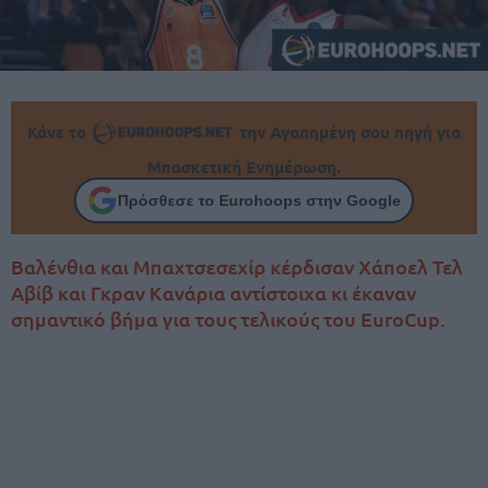
Κάνε το
την Αγαπημένη σου πηγή για
Μπασκετική Ενημέρωση.
Πρόσθεσε το Eurohoops στην Google
Βαλένθια και Μπαχτσεσεχίρ κέρδισαν Χάποελ Τελ
Αβίβ και Γκραν Κανάρια αντίστοιχα κι έκαναν
σημαντικό βήμα για τους τελικούς του EuroCup.