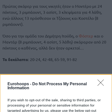
Πρώτος σκόρερ για τους νικητές ήταν ο Μοντέρο με 24
πόντους, 3 ριμπάουντ, 3 ασίστ, 3 κλεψίματα για 4 λάθη,
ενώ άλλους 13 πρόσθεσαν οι Τζόουνς και Κοστέλο (8
ριμπάουντ).
Όσο για την ομάδα του Δημήτρη Ιτούδη, ο
Φόστερ
και ο
Μαντάρ (8 ριμπάουντ, 4 ασίστ, 5 λάθη) σκόραραν από 20
πόντους ο καθένας, αλλά δεν ήταν αρκετοί…
Τα δεκάλεπτα
: 20-24, 42-48, 65-59, 91-82
Eurohoops -
Do Not Process My Personal
Information
If you wish to opt-out of the sale, sharing to third parties, or
processing of your personal or sensitive information for
targeted advertising by us, please use the below opt-out