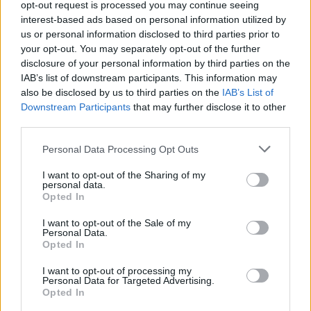
opt-out request is processed you may continue seeing
interest-based ads based on personal information utilized by
us or personal information disclosed to third parties prior to
Του Νίκου Μαστρογιαννόπουλου/
info@eurohoops.net
your opt-out. You may separately opt-out of the further
disclosure of your personal information by third parties on the
IAB’s list of downstream participants. This information may
Η ΚΑΕ
Άρης
απέστειλε σήμερα στη Euroleague Basketball
also be disclosed by us to third parties on the
IAB’s List of
τον φάκελο συμμετοχής στο BKT EuroCup της επόμενης
Downstream Participants
that may further disclose it to other
σεζόν 2025-26.
third parties.
Μπορεί η περσινή, δεύτερη, σεζόν να μην κύλησε όπως θα
Please note that this website/app uses one or more Google
Personal Data Processing Opt Outs
services and may gather and store information including but
ήθελε στην Ευρώπη, ωστόσο οι “κίτρινοι” θέλουν να
not limited to your visit or usage behaviour. You may click to
I want to opt-out of the Sharing of my
παραμείνουν στη διοργάνωση.
personal data.
grant or deny consent to Google and its third-party tags to
Opted In
use your data for below specified purposes in below Google
Έτσι, κατέθεσαν τον φάκελό τους, στη διοργανώτρια αρχή,
consent section.
I want to opt-out of the Sale of my
προκειμένου να δείξουν ότι πληρούν όλες τις σχετικές
Personal Data.
προδιαγραφές.
Opted In
I want to opt-out of processing my
Αν τελικώς ο
Άρης
πάρει μέρος στο EuroCup της επόμενης
Personal Data for Targeted Advertising.
Opted In
σεζόν, αυτή θα είναι η τρίτη σερί χρονιά που θα βρεθεί
στην συγκεκριμένη ευρωπαϊκή διοργάνωση, αφού