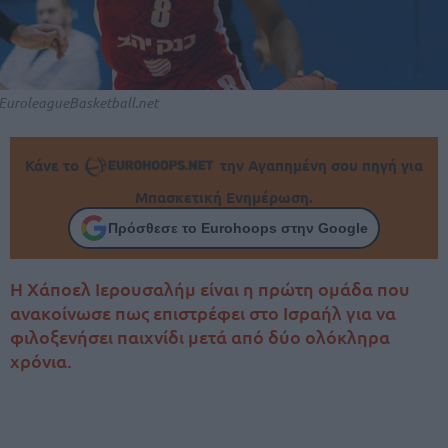
EuroleagueBasketball.net
Κάνε το
την Αγαπημένη σου πηγή για
Μπασκετική Ενημέρωση.
Πρόσθεσε το Eurohoops στην Google
Η Χάποελ Ιερουσαλήμ είναι η πρώτη ομάδα που
ανακοίνωσε πως επιστρέφει στο Ισραήλ για να
φιλοξενήσει παιχνίδι μετά από δύο ολόκληρα
χρόνια.