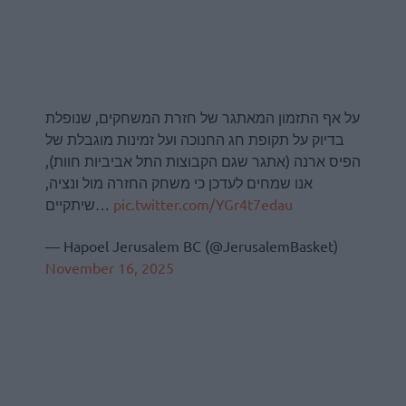
על אף התזמון המאתגר של חזרת המשחקים, שנופלת
בדיוק על תקופת חג החנוכה ועל זמינות מוגבלת של
הפיס ארנה (אתגר שגם הקבוצות התל אביביות חוות),
אנו שמחים לעדכן כי משחק החזרה מול ונציה,
שיתקיים…
pic.twitter.com/YGr4t7edau
— Hapoel Jerusalem BC (@JerusalemBasket)
November 16, 2025