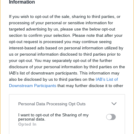
Information
καθώς όλα τα προηγούμενα ματς είχαν διεξαχθεί σε άλλες
χώρες λόγω της εμπόλεμης κατάστασης στη Μέση
If you wish to opt-out of the sale, sharing to third parties, or
Ανατολή.
processing of your personal or sensitive information for
targeted advertising by us, please use the below opt-out
Φυσικά, μέσα στον Δεκέμβρη αναμένεται να επιστρέψουν
section to confirm your selection. Please note that after your
όλες οι ισραηλινές ομάδες στις έδρες τους, ενώ την ίδια
opt-out request is processed you may continue seeing
μέρα που θα γίνει το ματς με τη Βενέτσια, παίζει και η
interest-based ads based on personal information utilized by
us or personal information disclosed to third parties prior to
Χάποελ Τελ Αβίβ του Δημήτρη Ιτούδη κόντρα στη
your opt-out. You may separately opt-out of the further
Βιλερμπάν
(4/12, 21:05).
disclosure of your personal information by third parties on the
IAB’s list of downstream participants. This information may
חוזרים לפיס ארנה!
also be disclosed by us to third parties on the
IAB’s List of
אחרי יותר משנתיים של ציפייה אנחנו סוף סוף חוזרים
Downstream Participants
that may further disclose it to other
לארח את משחקי היורוקאפ.
third parties.
Please note that this website/app uses one or more Google
Personal Data Processing Opt Outs
services and may gather and store information including but
not limited to your visit or usage behaviour. You may click to
I want to opt-out of the Sharing of my
personal data.
grant or deny consent to Google and its third-party tags to
Opted In
use your data for below specified purposes in below Google
consent section.