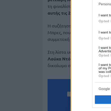
Persona
τη φιναλίστ το 2026 Μπεσίκτας,
αυτής τις 20 ομάδες στην Ευ
I want t
Opted 
Η συζήτηση δεν αφορά προ πολ
αρνήθηκε
Μπρες, που
για (δυσ
I want t
Opted 
συμμετοχή στην κορυφαία ευρ
I want 
Advertis
Στη λίστα υπάρχει και το όνομ
Opted 
Λούκα Ντόντσιτς
(
Λέικερς
). Π
I want t
δικαίωμα συμμετοχής για μία χ
of my P
was col
Opted 
Google 