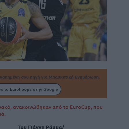
γαπημένη σου πηγή για Μπασκετική Ενημέρωση.
ε το Eurohoops στην Google
ονακό, ανακοινώθηκαν από το EuroCup, που
ιά.
Του Γιάννη Ράμμα/