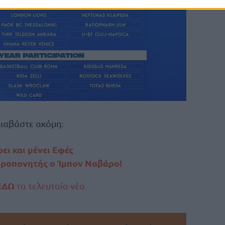
ιαβάστε ακόμη:
ει και μένει Εφές
προπονητής ο Ίμπον Ναβάρο!
ΕΔΩ
τα τελευταία νέα