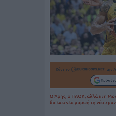
Κάνε το
την Α
Πρόσθεσ
Ο Άρης, ο ΠΑΟΚ, αλλά κι η Μ
θα έχει νέα μορφή τη νέα χρον