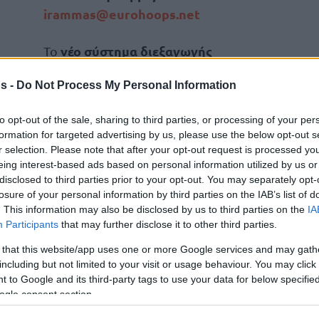
irammas@eurohoops.net
νέο σύστημα διεξαγωγής
Το
31+1 ομάδες (wild card
περιλαμβάνει
s -
Do Not Process My Personal Information
η +1) από 16 χώρες
, που θα
μοιραστούν σε οχτώ ομίλων των
to opt-out of the sale, sharing to third parties, or processing of your per
τεσσάρων. Οι καλύτερες 16 θα
formation for targeted advertising by us, please use the below opt-out s
συνεχίσουν στην postseason. Τα
r selection. Please note that after your opt-out request is processed y
eing interest-based ads based on personal information utilized by us or
playoffs θα διεξαχθούν με best-of-
disclosed to third parties prior to your opt-out. You may separately opt-
ροημιτελική, ημιτελική και τελική φάση.
losure of your personal information by third parties on the IAB’s list of
. This information may also be disclosed by us to third parties on the
IA
 χρονιά
πρώτη φορά από το
κι ο
ΠΑΟΚ
για
Participants
that may further disclose it to other third parties.
α με τις 31+1 ομάδες και συγκεκριμένα σε
 that this website/app uses one or more Google services and may gath
μβόλαιο
.
including but not limited to your visit or usage behaviour. You may click 
 to Google and its third-party tags to use your data for below specifi
ogle consent section.
παιούχο το 2021 Μονακό, που παραμένει
προβλημάτων
. Έτσι έχει η κατάσταση και για