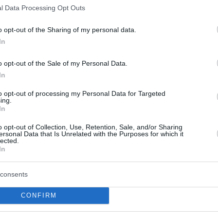
l Data Processing Opt Outs
υποψήφια να συμπληρώσει αντ’
 που είναι
ρωλίγκα
.
o opt-out of the Sharing of my personal data.
In
λού τη νυν κάτοχο του τροπαίου Μπουρ αν
βάσταχτους) οικονομικούς λόγους τη
o opt-out of the Sale of my Personal Data.
In
ωπαϊκή διασυλλογική διοργάνωση.
to opt-out of processing my Personal Data for Targeted
ing.
νέας Ρόμα
α της…
, στην οποία είναι μέτοχος ο
In
ρόκειται για μία από τις δέκα ομάδες με
o opt-out of Collection, Use, Retention, Sale, and/or Sharing
ρονιά.
ersonal Data that Is Unrelated with the Purposes for which it
lected.
In
consents
CONFIRM