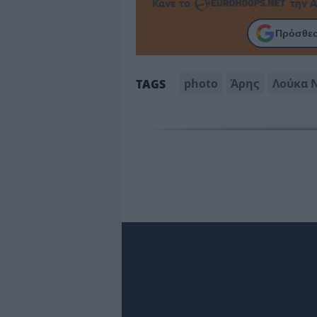
Κάνε το
την Α
Πρόσθεσ
photo
Άρης
Λούκα 
TAGS