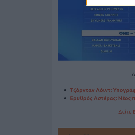
Δ
Τζόρνταν Λόιντ: Υπογράφ
Ερυθρός Αστέρας: Νέος 
Δείτε