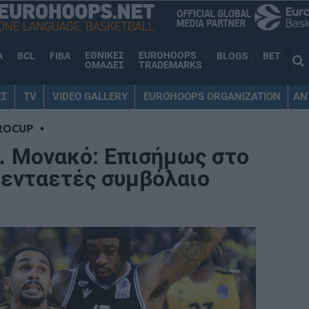
ΕΘΝΙΚΕΣ
EUROHOOPS
A
BCL
FIBA
BLOGS
BET
ΟΜΑΔΕΣ
TRADEMARKS
ΕΣ
TV
VIDEO GALLERY
EUROHOOPS ORGANIZATION
AN
ROCUP
•
… Μονακό: Επισήμως στο
πενταετές συμβόλαιο