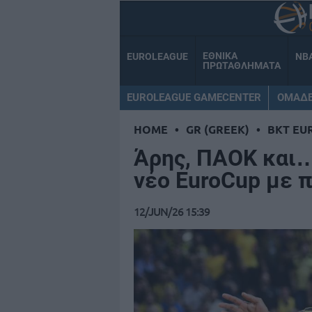
ΕΘΝΙΚΑ
EUROLEAGUE
NB
ΠΡΩΤΑΘΛΗΜΑΤΑ
EUROLEAGUE GAMECENTER
ΟΜΑΔ
HOME
•
GR (GREEK)
•
BKT EU
Άρης, ΠΑΟΚ και
νέο EuroCup με 
12/JUN/26 15:39