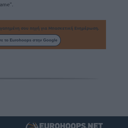
Game”.
γαπημένη σου πηγή για Μπασκετική Ενημέρωση.
ε το Eurohoops στην Google