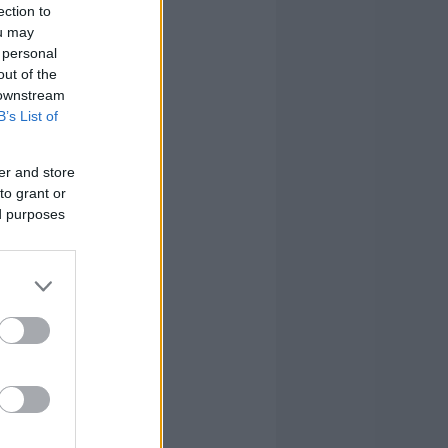
ection to
ou may
 personal
out of the
 downstream
B’s List of
er and store
to grant or
ed purposes