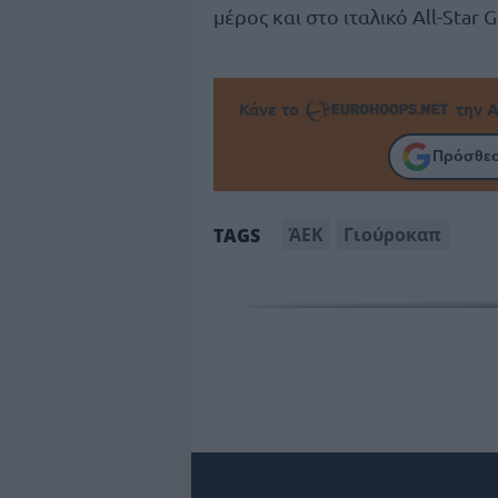
μέρος και στο ιταλικό All-Star 
Κάνε το
την Α
Πρόσθεσ
ΆΕΚ
Γιούροκαπ
TAGS