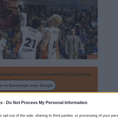
γαπημένη σου πηγή για Μπασκετική Ενημέρωση.
ε το Eurohoops στην Google
ης ΑΕΚ να ανακοινώσει τη συμφωνία με τον
s -
Do Not Process My Personal Information
to opt-out of the sale, sharing to third parties, or processing of your per