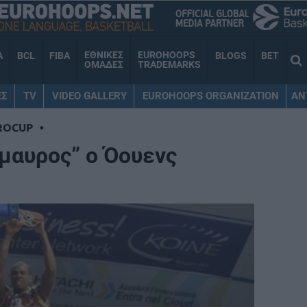
ΕΘΝΙΚΕΣ
EUROHOOPS
A
BCL
FIBA
BLOGS
BET
ΟΜΑΔΕΣ
TRADEMARKS
ΕΣ
TV
VIDEO GALLERY
EUROHOOPS ORGANIZATION
AN
ROCUP
•
όμαυρος” ο Όουενς