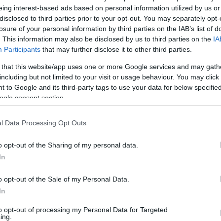
eing interest-based ads based on personal information utilized by us or
disclosed to third parties prior to your opt-out. You may separately opt-
losure of your personal information by third parties on the IAB’s list of
Του Βαγγέλη Πάτα/
. This information may also be disclosed by us to third parties on the
IA
info@eurohoops.net
Participants
that may further disclose it to other third parties.
 that this website/app uses one or more Google services and may gath
Ο Γιούρι Ζντοβτς φαίνεται να μην έχει
including but not limited to your visit or usage behaviour. You may click 
στα αρχικά του πλάνα για τη νέα
 to Google and its third-party tags to use your data for below specifi
σεζόν τον Δημήτρη Μαυροειδή, ο
ogle consent section.
οποίος είναι πολύ πιθανό να
αποχωρήσει από την
ΑΕΚ
.
l Data Processing Opt Outs
o opt-out of the Sharing of my personal data.
Ο Έλληνας σέντερ έκανε πολύ καλές
In
εμφανίσεις με τους “κιτρινόμαυρους”
ει συμφωνία για ανανέωση του συμβολαίου
o opt-out of the Sale of my Personal Data.
κά μείνει ελεύθερος αναμένεται να γίνει
In
λοβένος τεχνικός έχει ξεχωρίσει την
to opt-out of processing my Personal Data for Targeted
 για αντικαταστάτη του.
ing.