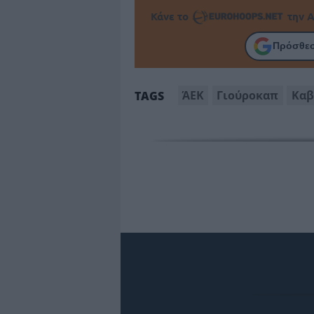
Κάνε το
την Α
Πρόσθεσ
ΆΕΚ
Γιούροκαπ
Καβ
TAGS