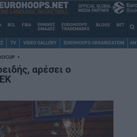
ΕΘΝΙΚΕΣ
EUROHOOPS
A
BCL
FIBA
BLOGS
BET
ΟΜΑΔΕΣ
TRADEMARKS
ΕΣ
TV
VIDEO GALLERY
EUROHOOPS ORGANIZATION
AN
ROCUP
•
ειδής, αρέσει ο
ΑΕΚ