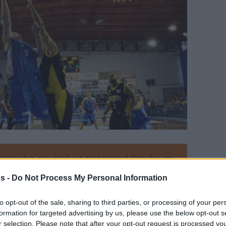
γαπημένη σου πηγή για Μπασκετική Ενημέρωση.
s -
Do Not Process My Personal Information
ε το Eurohoops στην Google
to opt-out of the sale, sharing to third parties, or processing of your per
ην έχει στα αρχικά του πλάνα για τη νέα
formation for targeted advertising by us, please use the below opt-out s
 ο οποίος είναι πολύ πιθανό να αποχωρήσει
r selection. Please note that after your opt-out request is processed y