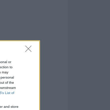
sonal or
ection to
ou may
 personal
out of the
 downstream
B’s List of
er and store