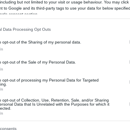
Tης Eurohoops team/
including but not limited to your visit or usage behaviour. You may click 
 to Google and its third-party tags to use your data for below specifi
info@eurohoops.net
ogle consent section.
Ο Σάσα Τζόρτζεβιτς θα συνεχίσει την
l Data Processing Opt Outs
προπονητική του καριέρα στην
Μπάγερν Μονάχου
!
o opt-out of the Sharing of my personal data.
In
Ο πρώην προπονητής του
o opt-out of the Sale of my Personal Data.
Παναθηναϊκού
συμφώνησε με τη
In
γερμανική ομάδα που φέτος θα
αγωνιστεί στο Eurocup και για τα
to opt-out of processing my Personal Data for Targeted
ing.
ται στον πάγκο της, στην προσπάθεια να
In
περγκ
στη Γερμανία και να διεκδικήσει τον
o opt-out of Collection, Use, Retention, Sale, and/or Sharing
 της Ευρωλίγκας.
ersonal Data that Is Unrelated with the Purposes for which it
lected.
In
λα τα σερβικά Μέσα Ενημέρωσης.
consents