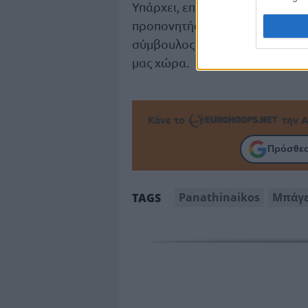
Υπάρχει, επίσης, η πληροφορία
προπονητής της
Μπάγερν
– θα 
σύμβουλος ή από άλλη θέση, ω
μας χώρα.
Κάνε το
την Α
Πρόσθεσ
Panathinaikos
Μπάγ
TAGS