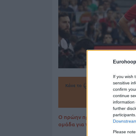
Eurohoop
If you wish 
sensitive in
Κάνε το
την Α
confirm you
continue se
Πρόσθεσ
information 
further disc
participants
Ο πρώην προπονητής του Παν
Downstream 
ομάδα για τα επόμενα τρία χρό
Please note