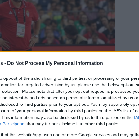
s -
Do Not Process My Personal Information
to opt-out of the sale, sharing to third parties, or processing of your per
formation for targeted advertising by us, please use the below opt-out s
γαπημένη σου πηγή για Μπασκετική Ενημέρωση.
r selection. Please note that after your opt-out request is processed y
eing interest-based ads based on personal information utilized by us or
ε το Eurohoops στην Google
disclosed to third parties prior to your opt-out. You may separately opt-
losure of your personal information by third parties on the IAB’s list of
. This information may also be disclosed by us to third parties on the
IA
αθηναϊκού συμφώνησε με τη γερμανική
Participants
that may further disclose it to other third parties.
νια.
 that this website/app uses one or more Google services and may gath