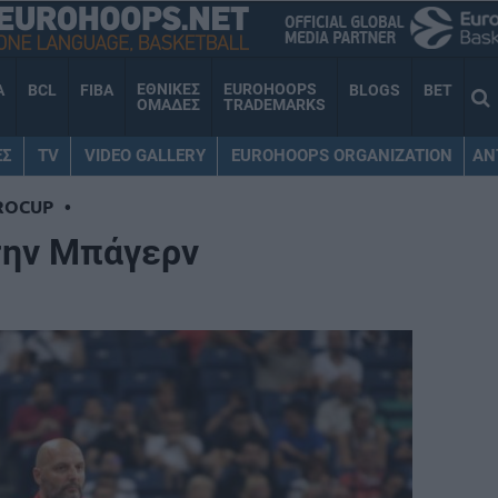
ΕΘΝΙΚΕΣ
EUROHOOPS
A
BCL
FIBA
BLOGS
BET
ΟΜΑΔΕΣ
TRADEMARKS
ΕΣ
TV
VIDEO GALLERY
EUROHOOPS ORGANIZATION
AN
ROCUP
•
την Μπάγερν