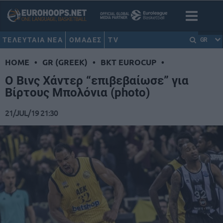
ΤΕΛΕΥΤΑΙΑ ΝΕΑ
ΟΜΑΔΕΣ
TV
GR
HOME
•
GR (GREEK)
•
BKT EUROCUP
•
Ο Βινς Χάντερ “επιβεβαίωσε” για
Βίρτους Μπολόνια (photo)
21/JUL/19 21:30