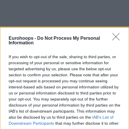
Της Eurohoops team/
info@eurohoops.net
Eurohoops -
Do Not Process My Personal
Information
Η Βίρτους Μπολόνια κινείται εντυπωσιακά στην τρέχουσα
μεταγραφική περίοδο, αφού έπειτα από την
απόκτηση του
If you wish to opt-out of the sale, sharing to third parties, or
processing of your personal or sensitive information for
Μίλος Τεόντοσιτς
και του Κάιλ Γουίμς, ετοιμάζεται να κάνει
targeted advertising by us, please use the below opt-out
δικό της και τον Βινς Χάντερ.
section to confirm your selection. Please note that after your
opt-out request is processed you may continue seeing
Ο Αμερικανός ανέβασε μία φωτογραφία στον προσωπικό
interest-based ads based on personal information utilized by
του λογαριασμό στο Instagram, με το μαύρο και το άσπρο
us or personal information disclosed to third parties prior to
να είναι τα χρώματα που ξεχωρίζουν. Πρόκειται φυσικά
your opt-out. You may separately opt-out of the further
για τα χρώματα που φοράει η Βίρτους Μπολόνια!
disclosure of your personal information by third parties on the
IAB’s list of downstream participants. This information may
also be disclosed by us to third parties on the
IAB’s List of
Ο ιταλικός σύλλογος βρίσκεται
στον ίδιο όμιλο με τον
Downstream Participants
that may further disclose it to other
Προμηθέα
και θέλει να προκριθεί στην Ευρωλίγκα