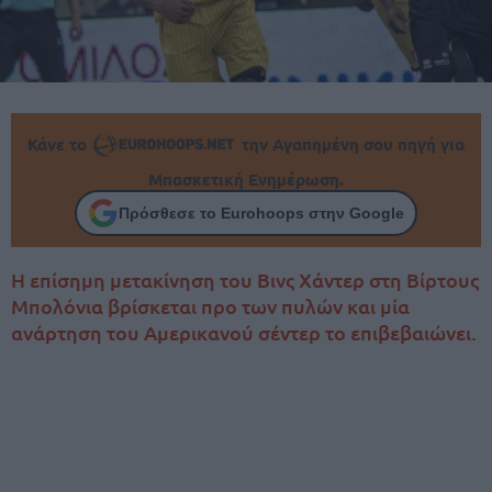
Κάνε το
την Αγαπημένη σου πηγή για
Μπασκετική Ενημέρωση.
Πρόσθεσε το Eurohoops στην Google
Η επίσημη μετακίνηση του Βινς Χάντερ στη Βίρτους
Μπολόνια βρίσκεται προ των πυλών και μία
ανάρτηση του Αμερικανού σέντερ το επιβεβαιώνει.