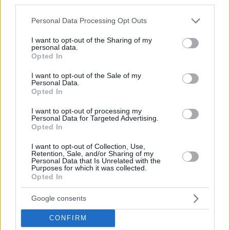
third parties.
εξασφαλίζοντας ένα από τα δύο εισιτήρια του φετινού
EuroCup.
Please note that this website/app uses one or more Google
Personal Data Processing Opt Outs
services and may gather and store information including but
not limited to your visit or usage behaviour. You may click to
I want to opt-out of the Sharing of my
personal data.
grant or deny consent to Google and its third-party tags to
Opted In
use your data for below specified purposes in below Google
consent section.
I want to opt-out of the Sale of my
Personal Data.
Opted In
I want to opt-out of processing my
Personal Data for Targeted Advertising.
Opted In
I want to opt-out of Collection, Use,
Retention, Sale, and/or Sharing of my
Personal Data that Is Unrelated with the
Purposes for which it was collected.
Opted In
Google consents
CONFIRM