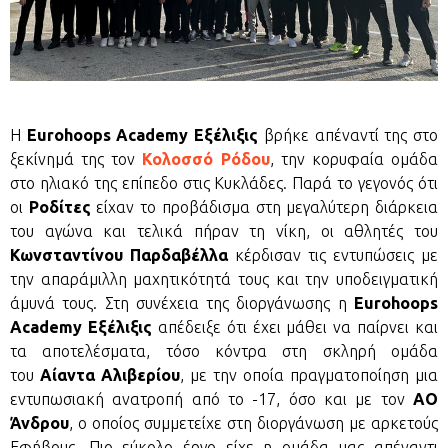
Η
Eurohoops Academy Εξέλιξις
βρήκε απέναντί της στο
ξεκίνημά της τον
Κολοσσό Ρόδου
, την κορυφαία ομάδα
στο ηλιακό της επίπεδο στις Κυκλάδες. Παρά το γεγονός ότι
οι
Ροδίτες
είχαν το προβάδισμα στη μεγαλύτερη διάρκεια
του αγώνα και τελικά πήραν τη νίκη, οι αθλητές του
Κωνσταντίνου Παρδαβέλλα
κέρδισαν τις εντυπώσεις με
την απαράμιλλη μαχητικότητά τους και την υποδειγματική
άμυνά τους. Στη συνέχεια της διοργάνωσης η
Eurohoops
Academy Εξέλιξις
απέδειξε ότι έχει μάθει να παίρνει και
τα αποτελέσματα, τόσο κόντρα στη σκληρή ομάδα
του
Αίαντα Αλιβερίου
, με την οποία πραγματοποίηση μια
εντυπωσιακή ανατροπή από το -17, όσο και με τον
ΑΟ
Άνδρου
, ο οποίος συμμετείχε στη διοργάνωση με αρκετούς
Εφήβους. Πιο εύκολο έργο είχε η ομάδα μας απέναντι