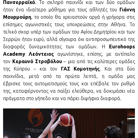
Πανσερραϊκό
. Το σκληρό παιχνίδι και των δύο ομάδων
ήταν ένα ιδιαίτερο μάθημα για τους αθλητές του
Γιάννη
Μουρμούρη
, το οποίο θα χρειαστούν αργά ή γρήγορα στις
επίσημες αγωνιστικές τους υποχρεώσεις στην Αθήνα. Το
τελικό σκορ υπέρ των ομάδων του Αγίου Δημητρίου και των
Σερρών ήταν ευρύ, αλλά σίγουρα όχι αντιπροσωπευτικό της
διαφοράς δυναμικότητας των ομάδων. H
Eurohoops
Academy Λεόντειος
αγωνίστηκε, επίσης, με αντίπαλο
τον
Κεραυνό Στροβόλου
– μια από τις καλύτερες ομάδες
της Κύπρου – και τον
ΓΑΣ Κομοτηνής
. Και στα δύο
παιχνίδια, μετά από τα πρώτα λεπτά, η ομάδα μας
έβρισκε τους αυτοματισμούς τους και επέβαλε τον ρυθμό
της, καταφέρνοντας να παίξει ελεύθερα, να δοκιμάσει νέα
πράγματα στο γήπεδο και να πάρει διψήφια διαφορά.