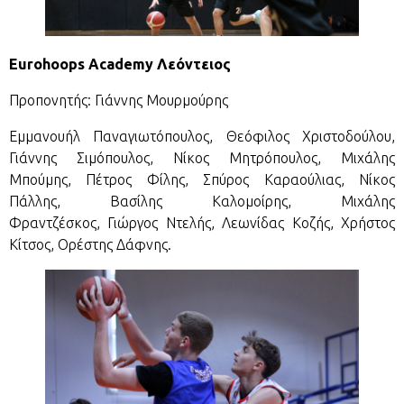
Eurohoops Academy Λεόντειος
Προπονητής: Γιάννης Μουρμούρης
Εμμανουήλ Παναγιωτόπουλος, Θεόφιλος Χριστοδούλου,
Γιάννης Σιμόπουλος, Νίκος Μητρόπουλος, Μιχάλης
Μπούμης, Πέτρος Φίλης, Σπύρος Καραούλιας, Νίκος
Πάλλης, Βασίλης Καλομοίρης, Μιχάλης
Φραντζέσκος, Γιώργος Ντελής, Λεωνίδας Κοζής, Χρήστος
Κίτσος, Ορέστης Δάφνης.