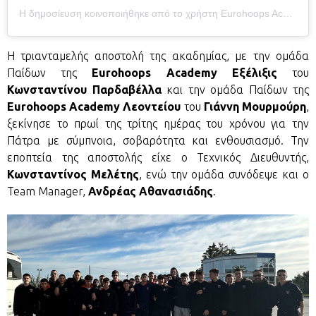
Η δημοσίευση κοινοποιήθηκε από το χρήστη Eurohoops Academy (@eurohoopsacademy)
Η τριανταμελής αποστολή της ακαδημίας, με την ομάδα
Παίδων της
Eurohoops Academy Εξέλιξις
του
Κωνσταντίνου Παρδαβέλλα
και την ομάδα Παίδων της
Eurohoops Academy Λεοντείου
του
Γιάννη Μουρμούρη
,
ξεκίνησε το πρωί της τρίτης ημέρας του χρόνου για την
Πάτρα με σύμπνοια, σοβαρότητα και ενθουσιασμό. Την
εποπτεία της αποστολής είχε ο Τεχνικός Διευθυντής,
Κωνσταντίνος Μελέτης
, ενώ την ομάδα συνόδεψε και ο
Team Manager,
Ανδρέας Αθανασιάδης
.