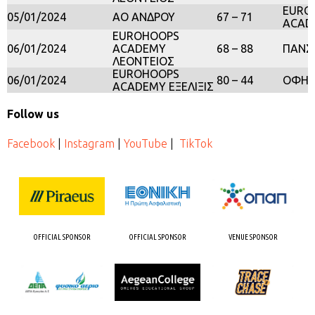
EURO
05/01/2024
ΑΟ ΑΝΔΡΟΥ
67 – 71
ACADE
EUROHOOPS
06/01/2024
ACADEMY
68 – 88
ΠΑΝΣ
ΛΕΟΝΤΕΙΟΣ
EUROHOOPS
06/01/2024
80 – 44
ΟΦΗ
ACADEMY ΕΞΕΛΙΞΙΣ
Follow us
Facebook
|
Instagram
|
YouTube
|
TikTok
OFFICIAL SPONSOR
OFFICIAL SPONSOR
VENUE SPONSOR