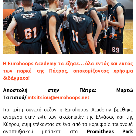
Η Eurohoops Academy τα έζησε… όλα εντός και εκτός
των παρκέ της Πάτρας, αποκομίζοντας χρήσιμα
διδάγματα!
Αποστολή στην Πάτρα: Μυρτώ
Τσιτσιού/
mtsitsiou@eurohoops.net
Για τρίτη συνεχή σεζόν η Eurohoops Academy βρέθηκε
ανάμεσα στην ελίτ των ακαδημιών της Ελλάδας και της
Κύπρου, συμμετέχοντας σε ένα από τα κορυφαία τουρνουά
αναπτυξιακού μπάσκετ, στα
Promitheas Park