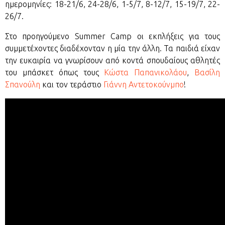
ημερομηνίες: 18-21/6, 24-28/6, 1-5/7, 8-12/7, 15-19/7, 22-
26/7.
Στο προηγούμενο Summer Camp οι εκπλήξεις για τους
συμμετέχοντες διαδέχονταν η μία την άλλη. Τα παιδιά είχαν
την ευκαιρία να γνωρίσουν από κοντά σπουδαίους αθλητές
του μπάσκετ όπως τους
Κώστα Παπανικολάου
,
Βασίλη
Σπανούλη
και τον τεράστιο
Γιάννη Αντετοκούνμπο
!