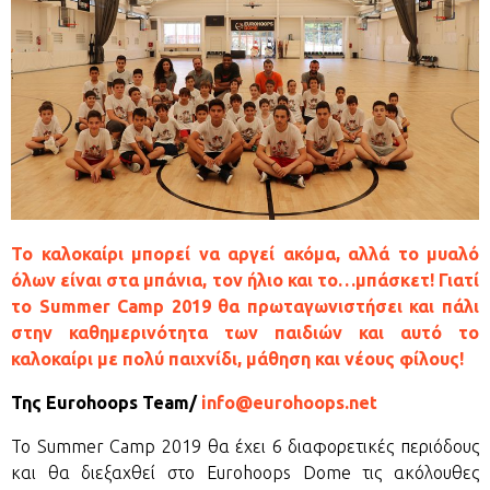
Το καλοκαίρι μπορεί να αργεί ακόμα, αλλά το μυαλό
όλων είναι στα μπάνια, τον ήλιο και το…μπάσκετ! Γιατί
το Summer Camp 2019 θα πρωταγωνιστήσει και πάλι
στην καθημερινότητα των παιδιών και αυτό το
καλοκαίρι με πολύ παιχνίδι, μάθηση και νέους φίλους!
Της Eurohoops Team/
info@eurohoops.net
Το Summer Camp 2019 θα έχει 6 διαφορετικές περιόδους
και θα διεξαχθεί στο Eurohoops Dome τις ακόλουθες