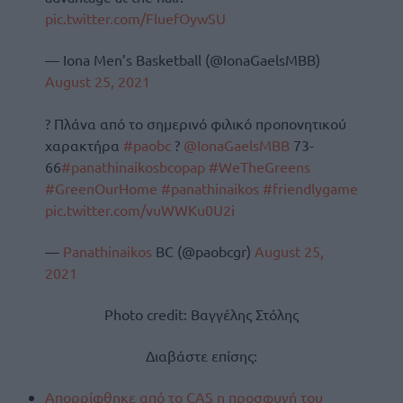
pic.twitter.com/FluefOywSU
— Iona Men’s Basketball (@IonaGaelsMBB)
August 25, 2021
? Πλάνα από το σημερινό φιλικό προπονητικού
χαρακτήρα
#paobc
?️
@IonaGaelsMBB
73-
66
#panathinaikosbcopap
#WeTheGreens
#GreenOurHome
#panathinaikos
#friendlygame
pic.twitter.com/vuWWKu0U2i
—
Panathinaikos
BC (@paobcgr)
August 25,
2021
Photo credit: Βαγγέλης Στόλης
Διαβάστε επίσης:
Απορρίφθηκε από το CAS η προσφυγή του