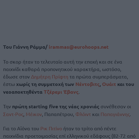
Του Γιάννη Ράμμα/
irammas@eurohoops.net
Το σκορ ήταν το τελευταίο αυτή την εποχή και σε ένα
παιχνίδι καθαρά προπονητικού χαρακτήρα, ωστόσο,
έδωσε στον
Δημήτρη Πρίφτη
τα πρώτα συμπεράσματα,
έστω
χωρίς τη συμμετοχή των
Νέντοβιτς
,
Ουάιτ
και του
νεοαποκτηθέντα
Τζέρεμι Έβανς
.
Την
πρώτη starting five της νέας χρονιάς
συνέθεσαν οι
Σαντ-Ρος
,
Μέικον
, Παπαπέτρου,
Φλόιντ
και
Παπαγιάννης
.
Για το Αϊόνα του
Ρικ Πιτίνο
ήταν το τρίτο από πέντε
παιχνίδια προετοιμασίας επί ελληνικού εδάφους (82-72 από