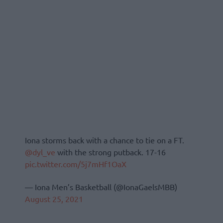
Iona storms back with a chance to tie on a FT.
@dyl_ve
with the strong putback. 17-16
pic.twitter.com/5j7mHf1OaX
— Iona Men’s Basketball (@IonaGaelsMBB)
August 25, 2021