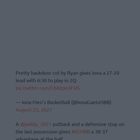
Pretty backdoor cut by Ryan gives Iona a 27-20
lead with 6:30 to play in 2Q
pic.twitter.com/C682pn3FVG
— Iona Men’s Basketball (@IonaGaelsMBB)
August 25, 2021
A
@jwildy_2021
putback and a defensive stop on
the last possession gives
#ICMBB
a 38-37
advantage at the half.