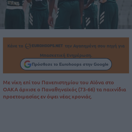
Κάνε το
την Αγαπημένη σου πηγή για
Μπασκετική Ενημέρωση.
Πρόσθεσε το Eurohoops στην Google
Με νίκη επί του Πανεπιστημίου του Αϊόνα στο
ΟΑΚΑ άρχισε ο Παναθηναϊκός (73-66) τα παιχνίδια
προετοιμασίας εν όψει νέας χρονιάς.