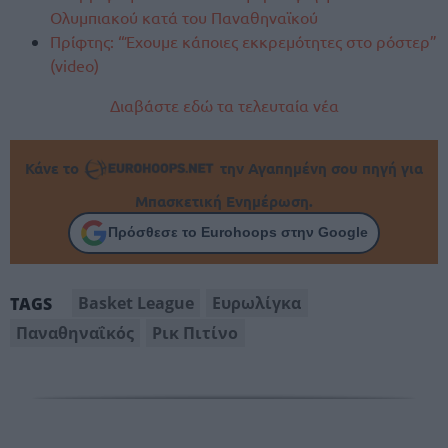
Ολυμπιακού κατά του Παναθηναϊκού
Πρίφτης: “Έχουμε κάποιες εκκρεμότητες στο ρόστερ”
(video)
Διαβάστε εδώ τα τελευταία νέα
Κάνε το
την Αγαπημένη σου πηγή για
Μπασκετική Ενημέρωση.
Πρόσθεσε το Eurohoops στην Google
Basket League
Ευρωλίγκα
TAGS
Παναθηναΐκός
Ρικ Πιτίνο