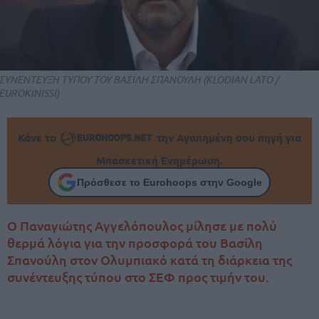
ΣΥΝΕΝΤΕΥΞΗ ΤΥΠΟΥ ΤΟΥ ΒΑΣΙΛΗ ΣΠΑΝΟΥΛΗ (KLODIAN LATO /
EUROKINISSI)
Κάνε το
την Αγαπημένη σου πηγή για
Μπασκετική Ενημέρωση.
Πρόσθεσε το Eurohoops στην Google
Ο Παναγιώτης Αγγελόπουλος μίλησε με πολύ
θερμά λόγια για την προσφορά του Βασίλη
Σπανούλη στον Ολυμπιακό κατά τη διάρκεια της
συνέντευξης τύπου στο ΣΕΦ προς τιμήν του.