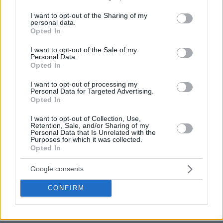
services and may gather and store information including but
not limited to your visit or usage behaviour. You may click to
I want to opt-out of the Sharing of my
personal data.
grant or deny consent to Google and its third-party tags to
Opted In
use your data for below specified purposes in below Google
consent section.
I want to opt-out of the Sale of my
Personal Data.
Opted In
I want to opt-out of processing my
Personal Data for Targeted Advertising.
Opted In
I want to opt-out of Collection, Use,
Retention, Sale, and/or Sharing of my
Personal Data that Is Unrelated with the
Purposes for which it was collected.
Opted In
Google consents
CONFIRM