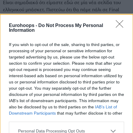
Είναι σημαδιακό ότι είμαστε εδώ σε μία νέα σελίδα του
ελληνικού μπάσκετ. Πιστεύω ότι θα πάμε πάλι σε Final
Four. Αυτά που ζήσαμε με τον Βασίλη ήταν ανεπανάληπτα.
Ήταν κάτι που τις περισσότερες φορές δεν το περίμενε
Eurohoops -
Do Not Process My Personal
Information
κανείς. Δεν αναφέρομαι μόνο στο 2012 και στο 2013, αλλά
και στους τελικούς του 2015 και του 2017 αν σκεφτεί
κανείς του προϋπολογισμούς που είχαμε απέναντι μας. Με
If you wish to opt-out of the sale, sharing to third parties, or
processing of your personal or sensitive information for
τον Βασίλη η πειθαρχία του και η αγωνιστική του αξία
targeted advertising by us, please use the below opt-out
έκαναν καλύτερους συμπαίκτες δίπλα του δίνοντας το
section to confirm your selection. Please note that after your
παράδειγμα. Είμαστε τυχεροί που τον είχαμε στον
opt-out request is processed you may continue seeing
Ολυμπιακό και αυτό που ζήσαμε θα είναι σημείο αναφοράς
interest-based ads based on personal information utilized by
για την ομάδα”.
us or personal information disclosed to third parties prior to
your opt-out. You may separately opt-out of the further
disclosure of your personal information by third parties on the
IAB’s list of downstream participants. This information may
also be disclosed by us to third parties on the
IAB’s List of
Downstream Participants
that may further disclose it to other
third parties.
Please note that this website/app uses one or more Google
Personal Data Processing Opt Outs