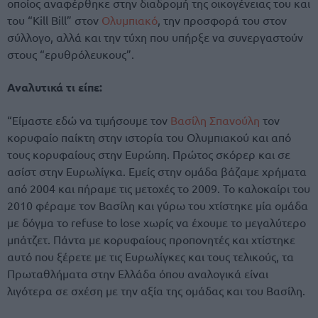
οποίος αναφέρθηκε στην διαδρομή της οικογένειας του και
του “Kill Bill” στον
Ολυμπιακό
, την προσφορά του στον
σύλλογο, αλλά και την τύχη που υπήρξε να συνεργαστούν
στους “ερυθρόλευκους”.
Αναλυτικά τι είπε:
“Είμαστε εδώ να τιμήσουμε τον
Βασίλη Σπανούλη
τον
κορυφαίο παίκτη στην ιστορία του Ολυμπιακού και από
τους κορυφαίους στην Ευρώπη. Πρώτος σκόρερ και σε
ασίστ στην Ευρωλίγκα. Εμείς στην ομάδα βάζαμε χρήματα
από 2004 και πήραμε τις μετοχές το 2009. Το καλοκαίρι του
2010 φέραμε τον Βασίλη και γύρω του χτίστηκε μία ομάδα
με δόγμα το refuse to lose χωρίς να έχουμε το μεγαλύτερο
μπάτζετ. Πάντα με κορυφαίους προπονητές και χτίστηκε
αυτό που ξέρετε με τις Ευρωλίγκες και τους τελικούς, τα
Πρωταθλήματα στην Ελλάδα όπου αναλογικά είναι
λιγότερα σε σχέση με την αξία της ομάδας και του Βασίλη.