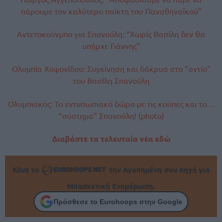
πάρουμε τον καλύτερο παίκτη του Παναθηναϊκού”
Αντετοκούνμπο για Σπανούλη: “Χωρίς Βασίλη δεν θα
υπήρχε Γιάννης”
Ολυμπία Χοψονίδου: Συγκίνηση και δάκρυα στο “αντίο”
του Βασίλη Σπανούλη
Ολυμπιακός: Το εντυπωσιακό δώρο με τις κούπες και το…
“σύστημα” Σπανούλη! (photo)
Διαβάστε τα τελευταία νέα εδώ
Κάνε το
την Αγαπημένη σου πηγή για
Μπασκετική Ενημέρωση.
Πρόσθεσε το Eurohoops στην Google