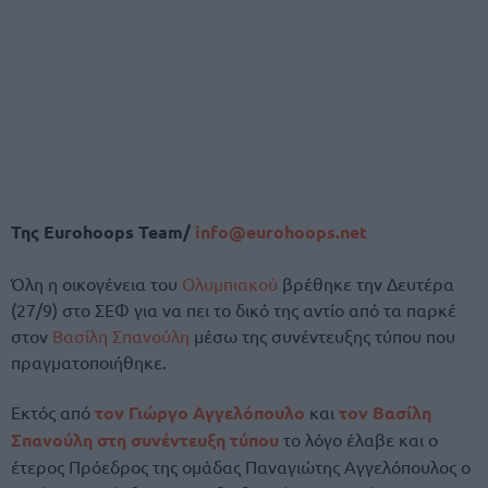
Της Eurohoops Team/
info@eurohoops.net
Όλη η οικογένεια του
Ολυμπιακού
βρέθηκε την Δευτέρα
(27/9) στο ΣΕΦ για να πει το δικό της αντίο από τα παρκέ
στον
Βασίλη Σπανούλη
μέσω της συνέντευξης τύπου που
πραγματοποιήθηκε.
Εκτός από
τον Γιώργο Αγγελόπουλο
και
τον Βασίλη
Σπανούλη στη συνέντευξη τύπου
το λόγο έλαβε και ο
έτερος Πρόεδρος της ομάδας Παναγιώτης Αγγελόπουλος ο