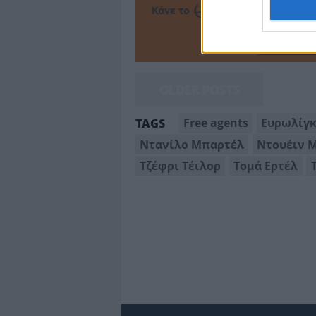
Κάνε το
την Α
Πρόσθεσ
OLDER POSTS
Free agents
Ευρωλίγ
TAGS
Ντανίλο Μπαρτέλ
Ντουέιν 
Τζέφρι Τέιλορ
Τομά Ερτέλ