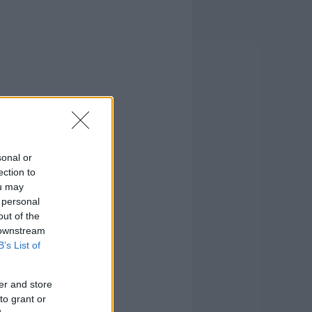
sonal or
ection to
ou may
 personal
out of the
 downstream
B’s List of
er and store
to grant or