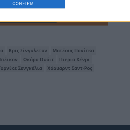
γαπημένη σου πηγή για Μπασκετική Ενημέρωση.
CONFIRM
ε το Eurohoops στην Google
κα
Κρις Σίνγκλετον
Ματέους Πονίτκα
Μπέικον
Οκάρο Ουάιτ
Πιερια Χένρι
Τορνίκε Σενγκέλια
Χάουαρντ Σαντ-Ρος