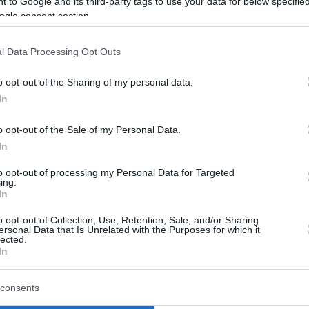
 to Google and its third-party tags to use your data for below specifi
ogle consent section.
έλη Παπαδημητρίου
/
info@eurohoops.net
l Data Processing Opt Outs
καλοκαίρι είναι τουλάχιστον… άγριο για τις
o opt-out of the Sharing of my personal data.
In
o opt-out of the Sale of my Personal Data.
αφές-βόμβα, εκπλήξεις, πολλές
In
to opt-out of processing my Personal Data for Targeted
ing.
υθεία του σχεδιασμού των 18 ομάδων,
In
ς επιλογές για τις ομάδες, που δεν έχουν
o opt-out of Collection, Use, Retention, Sale, and/or Sharing
ersonal Data that Is Unrelated with the Purposes for which it
lected.
In
Eurohoops
ιρός
.
consents