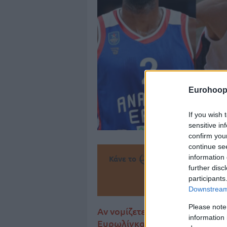
Eurohoop
If you wish 
sensitive in
confirm you
continue se
information 
Κάνε το
την Α
further disc
participants
Πρόσθεσ
Downstream 
Please note
Αν νομίζετε πως δεν υπάρχουν 
information 
Ευρωλίγκας, κάνετε λάθος! Το