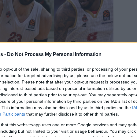
s -
Do Not Process My Personal Information
to opt-out of the sale, sharing to third parties, or processing of your per
formation for targeted advertising by us, please use the below opt-out s
r selection. Please note that after your opt-out request is processed y
eing interest-based ads based on personal information utilized by us or
disclosed to third parties prior to your opt-out. You may separately opt-
γαπημένη σου πηγή για Μπασκετική Ενημέρωση.
losure of your personal information by third parties on the IAB’s list of
. This information may also be disclosed by us to third parties on the
IA
ε το Eurohoops στην Google
Participants
that may further disclose it to other third parties.
 that this website/app uses one or more Google services and may gath
καλές και ποιοτικές λύσεις στην αγορά της
including but not limited to your visit or usage behaviour. You may click 
 Eurohoops είναι εδώ για να σας…