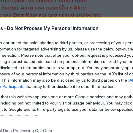
τοβιτς και του Ιωάννη Παπαπέτρου
 όνειρα. Αυτά που εκφράζει ο Άλεν
 του Στεφ Κάρι και από πέρυσι μέλος της
δίου;
s -
Do Not Process My Personal Information
Tης Eurohoops team/
info@eurohoops.net
to opt-out of the sale, sharing to third parties, or processing of your per
formation for targeted advertising by us, please use the below opt-out s
r selection. Please note that after your opt-out request is processed y
Καθόλου… ταπεινός δεν εμφανίζεται
eing interest-based ads based on personal information utilized by us or
ο 22χρονος Σέρβος σέντερ, Άλεν
disclosed to third parties prior to your opt-out. You may separately opt-
losure of your personal information by third parties on the IAB’s list of
Σμάιλαγκιτς, που ουσιαστικά ξεκίνησε
. This information may also be disclosed by us to third parties on the
IA
την επαγγελματική του καριέρα στους
Participants
that may further disclose it to other third parties.
Ουόριορς
(ντραφτ 2019 στο Νο39
 that this website/app uses one or more Google services and may gath
από τους
Πέλικανς
).
including but not limited to your visit or usage behaviour. You may click 
 to Google and its third-party tags to use your data for below specifi
Το λέει ξεκάθαρα στη συνέντευξη που
ogle consent section.
και είμαστε σίγουροι πως τα λόγια του δεν
ου, Ζέλικο Ομπράντοβιτς:
l Data Processing Opt Outs