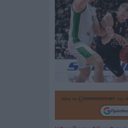
Κάνε το
την Α
Πρόσθεσ