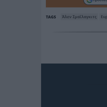
Άλεν Σμαΐλαγκιτς
Ευ
TAGS