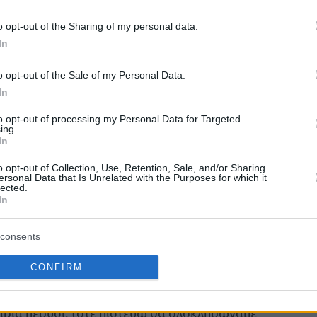
o opt-out of the Sharing of my personal data.
υμε κόσμο. Ας προσπαθήσουμε να
In
η σεζόν. Να μην είμαστε σεμνοί. Θέλουμε
στο Φάιναλ Φορ ή και να τα κατακτήσουμε
o opt-out of the Sale of my Personal Data.
σχολιάζει τις προσθήκες των Παπαπέτρου,
In
to opt-out of processing my Personal Data for Targeted
ing.
In
ά τους γνωρίζω. Δεν έχω καμία αμφιβολία
ποι και ως αθλητές. Βλέποντας πως
o opt-out of Collection, Use, Retention, Sale, and/or Sharing
ersonal Data that Is Unrelated with the Purposes for which it
ας πέρυσι, δεν βλέπω το λόγο να μη συμβεί
lected.
In
ράσει καν ένα γύρο στα πλέι οφς του
consents
τλο στην Aba League, ωστόσο όμως κέρδισε τη
CONFIRM
ιρία πέρυσι, τότε πιστεύω θα ολοκληρώναμε