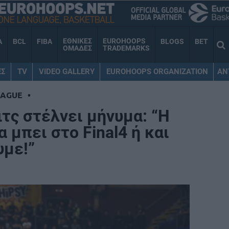
ΕΘΝΙΚΕΣ
EUROHOOPS
A
BCL
FIBA
BLOGS
BET
ΟΜΑΔΕΣ
TRADEMARKS
ΕΣ
TV
VIDEO GALLERY
EUROHOOPS ORGANIZATION
AN
EAGUE
•
τς στέλνει μήνυμα: “Η
 μπει στο Final4 ή και
υμε!”