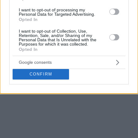
έδειξε βίντεο στους παίκτες του με τα λάθη τους από
I want to opt-out of processing my
το ντέρμπι και τους έκανε παρατηρήσεις.
Personal Data for Targeted Advertising.
Opted In
Παράλληλα ενόψει του αγώνα στην Πάτρα με τον
I want to opt-out of Collection, Use,
Προμηθέα ο
Παναγιώτης Καλαϊτζάκης
, που τέθηκε νοκ-
Retention, Sale, and/or Sharing of my
άουτ από το ματς με τον
Ολυμπιακό
, δεν προπονήθηκε
Personal Data that Is Unrelated with the
Purposes for which it was collected.
λόγω ενοχλήσεων στη μέση και είναι ακόμα άγνωστο, αν
Opted In
θα αγωνιστεί στο ματς Πρωταθλήματος τη δεύτερη μέρα
του νέου έτους.
Google consents
CONFIRM
Διαβάστε τα τελευταία νέα εδώ