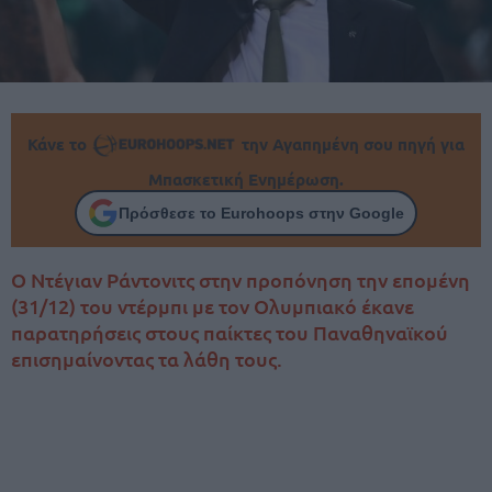
Κάνε το
την Αγαπημένη σου πηγή για
Μπασκετική Ενημέρωση.
Πρόσθεσε το Eurohoops στην Google
Ο Ντέγιαν Ράντονιτς στην προπόνηση την επομένη
(31/12) του ντέρμπι με τον Ολυμπιακό έκανε
παρατηρήσεις στους παίκτες του Παναθηναϊκού
επισημαίνοντας τα λάθη τους.