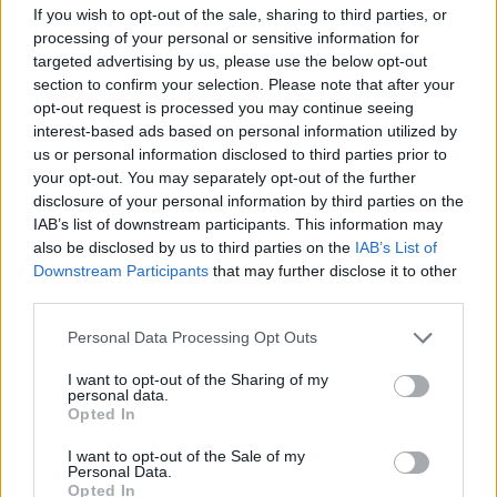
If you wish to opt-out of the sale, sharing to third parties, or
processing of your personal or sensitive information for
targeted advertising by us, please use the below opt-out
section to confirm your selection. Please note that after your
opt-out request is processed you may continue seeing
interest-based ads based on personal information utilized by
us or personal information disclosed to third parties prior to
Της Eurohoops Team/
info@eurohoops.net
your opt-out. You may separately opt-out of the further
disclosure of your personal information by third parties on the
Παραμονή Πρωτοχρονιάς στο γήπεδο έκαναν στον
IAB’s list of downstream participants. This information may
Παναθηναϊκό
, αφού πέρα από το εξ’ αναβολής ματς στην
also be disclosed by us to third parties on the
IAB’s List of
Downstream Participants
that may further disclose it to other
Πάτρα με τον Προμηθέα (2/1) για τη Basket League, το
third parties.
βράδυ της Παρασκευής (30/12) παρουσίασαν άσχημη
εικόνα και ηττήθηκαν με το βαρύ 95-71 στο ΟΑΚΑ από τον
Please note that this website/app uses one or more Google
Personal Data Processing Opt Outs
Ολυμπιακό
για την Ευρωλίγκα.
services and may gather and store information including but
not limited to your visit or usage behaviour. You may click to
I want to opt-out of the Sharing of my
personal data.
Μηδενικός χρόνος για ξεκούραση στο τριφύλλι, αφού
grant or deny consent to Google and its third-party tags to
Opted In
use your data for below specified purposes in below Google
παίκτες και προπονητές βρέθηκαν σήμερα (31/12) στο
consent section.
Κλειστό των Ολυμπιακών Εγκαταστάσεων και
I want to opt-out of the Sale of my
Personal Data.
προπονήθηκαν, ενώ ο Ντέγιαν Ράντονιτς για αρκετή ώρα
Opted In