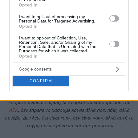
Opted In
I want to opt-out of processing my
Personal Data for Targeted Advertising.
Opted In
I want to opt-out of Collection, Use,
Retention, Sale, and/or Sharing of my
Personal Data that Is Unrelated with the
Purposes for which it was collected.
Opted In
Google consents
CONFIRM
«Φυσικά, δεν θέλουμε να χάνουμε αγώνες. Το μόνο που
μπορούμε να κάνουμε τώρα είναι να συγκεντρωθούμε στον
επόμενο αγώνα. Σαφώς, δεν έπρεπε να χάσουμε από την
ΑΕΚ
, δεν έπρεπε να χάσουμε και σε άλλα παιχνίδια, αλλά
συνέβη. Δεν λέω ότι είναι «οκ», δεν είναι «οκ», αλλά αυτή τη
στιγμή πρέπει μόνο να κοιτάμε μπροστά»