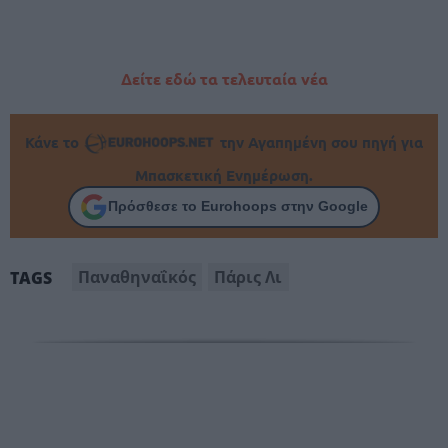
Δείτε εδώ τα τελευταία νέα
Κάνε το
την Αγαπημένη σου πηγή για
Μπασκετική Ενημέρωση.
Πρόσθεσε το Eurohoops στην Google
Παναθηναΐκός
Πάρις Λι
TAGS