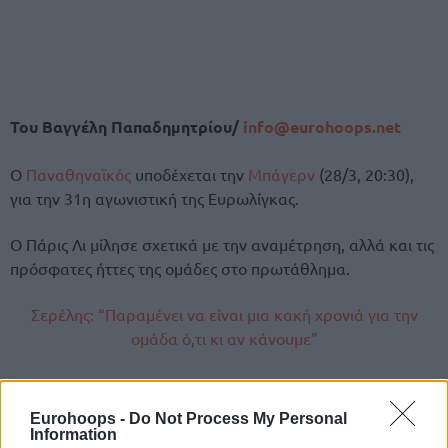
Του Βαγγέλη Παπαδημητρίου/
info@eurohoops.net
Ο
Παναθηναϊκός
υποδέχεται την
Μπάγερν
(28/3, 20:30),
για την 31η αγωνιστική της Ευρωλίγκας.
Ο Πάρις Λι μίλησε σχετικά με την αναμέτρηση, αλλά και τις
πρόσφατες ήττες της ομάδες στο πρωτάθλημα.
Σερέλης: “Παραμένει να είναι μια κακή χρονιά για την
ομάδα ό,τι κι αν κάνουμε”
Τρινκιέρι για Παναθηναϊκό: “Πάντα δύσκολος αντίπαλος
στο ΟΑΚΑ”
Eurohoops -
Do Not Process My Personal
Information