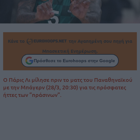
Κάνε το
την Αγαπημένη σου πηγή για
Μπασκετική Ενημέρωση.
Πρόσθεσε το Eurohoops στην Google
Ο Πάρις Λι μίλησε πριν το ματς του Παναθηναϊκού
με την Μπάγερν (28/3, 20:30) για τις πρόσφατες
ήττες των ”πράσινων”.