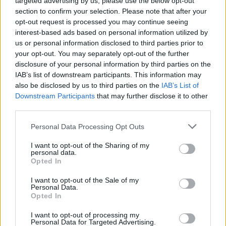
targeted advertising by us, please use the below opt-out
Με τον δεύτερο, οι Πειραιώτες έχουν μία νίκη επί της
section to confirm your selection. Please note that after your
Φενέρ στο Game 1 (79-68), αλλά και δύο ήττες από
opt-out request is processed you may continue seeing
Μακάμπι (90-84) και
Αρμάνι
(83-62).
interest-based ads based on personal information utilized by
us or personal information disclosed to third parties prior to
Με τον τρίτο, επικράτησαν της Βίρτους Μπολόνια (117-71)
your opt-out. You may separately opt-out of the further
disclosure of your personal information by third parties on the
και της
Εφές
(64-60), ενώ έχασαν από τη Μονακό (64-60).
IAB’s list of downstream participants. This information may
also be disclosed by us to third parties on the
IAB’s List of
Downstream Participants
that may further disclose it to other
third parties.
Please note that this website/app uses one or more Google
Personal Data Processing Opt Outs
services and may gather and store information including but
not limited to your visit or usage behaviour. You may click to
I want to opt-out of the Sharing of my
personal data.
grant or deny consent to Google and its third-party tags to
Opted In
use your data for below specified purposes in below Google
consent section.
I want to opt-out of the Sale of my
Personal Data.
Opted In
I want to opt-out of processing my
Personal Data for Targeted Advertising.