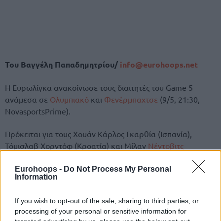
Του Βαγγέλη Παπαδημητρίου/
info@eurohoops.net
Η Ευρωλίγκα ανακοίνωσε τους διαιτητές του Game 5
ανάμεσα σε
Ολυμπιακό
και
Φενέρμπαχτσε
(9/5, 21:30,
NovasportsPrime).
Πρόκειται για τους Χουάν Κάρλος Γκαρθία (Ισπανία),
Τόμισλαβ Χορντόφ (Κροατία) και Μίλαν
Νέντοβιτς
(Σλοβενία).
Eurohoops -
Do Not Process My Personal
Information
Με τον πρώτο, ο
Ολυμπιακός
έχει κερδίσει δύο φορές την
Ζαλγκίρις
(90-80, 72-74) και από μία
Φενέρμπαχτσε
(94-67)
If you wish to opt-out of the sale, sharing to third parties, or
και Μακάμπι (95-89).
processing of your personal or sensitive information for