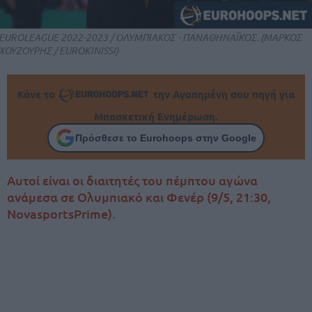
EUROLEAGUE 2022-2023 / ΟΛΥΜΠΙΑΚΟΣ - ΠΑΝΑΘΗΝΑΪΚΟΣ. (ΜΑΡΚΟΣ
ΧΟΥΖΟΥΡΗΣ / EUROKINISSI)
Κάνε το
την Αγαπημένη σου πηγή για
Μπασκετική Ενημέρωση.
Πρόσθεσε το Eurohoops στην Google
Αυτοί είναι οι διαιτητές του πέμπτου αγώνα
ανάμεσα σε Ολυμπιακό και Φενέρ (9/5, 21:30,
NovasportsPrime).