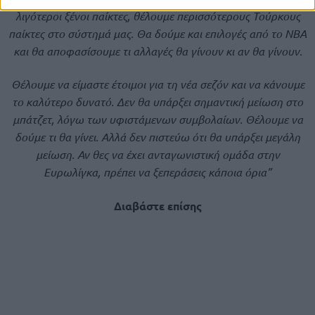
λιγότεροι ξένοι παίκτες, θέλουμε περισσότερους Τούρκους
παίκτες στο σύστημά μας. Θα δούμε και επιλογές από το ΝΒΑ
και θα αποφασίσουμε τι αλλαγές θα γίνουν κι αν θα γίνουν.
Θέλουμε να είμαστε έτοιμοι για τη νέα σεζόν και να κάνουμε
το καλύτερο δυνατό. Δεν θα υπάρξει σημαντική μείωση στο
μπάτζετ, λόγω των υφιστάμενων συμβολαίων. Θέλουμε να
δούμε τι θα γίνει. Αλλά δεν πιστεύω ότι θα υπάρξει μεγάλη
μείωση. Αν θες να έχει ανταγωνιστική ομάδα στην
Ευρωλίγκα, πρέπει να ξεπεράσεις κάποια όρια”
Διαβάστε επίσης