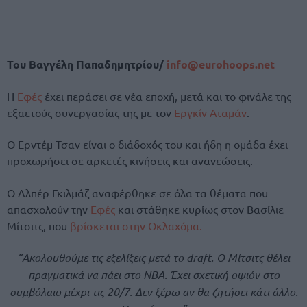
Του Βαγγέλη Παπαδημητρίου/
info@eurohoops.net
Η
Εφές
έχει περάσει σε νέα εποχή, μετά και το φινάλε της
εξαετούς συνεργασίας της με τον
Εργκίν Αταμάν
.
Ο Ερντέμ Τσαν είναι ο διάδοχός του και ήδη η ομάδα έχει
προχωρήσει σε αρκετές κινήσεις και ανανεώσεις.
Ο Αλπέρ Γκιλμάζ αναφέρθηκε σε όλα τα θέματα που
απασχολούν την
Εφές
και στάθηκε κυρίως στον Βασίλιε
Μίτσιτς, που
βρίσκεται στην Οκλαχόμα.
”Ακολουθούμε τις εξελίξεις μετά το draft. Ο Μίτσιτς θέλει
πραγματικά να πάει στο ΝΒΑ. Έχει σχετική οψιόν στο
συμβόλαιο μέχρι τις 20/7. Δεν ξέρω αν θα ζητήσει κάτι άλλο.