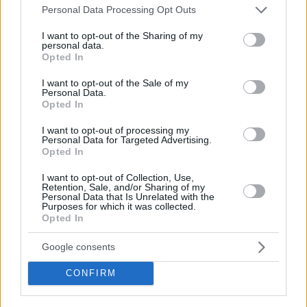
Please note that this website/app uses one or more Google
Personal Data Processing Opt Outs
services and may gather and store information including but
not limited to your visit or usage behaviour. You may click to
I want to opt-out of the Sharing of my
personal data.
grant or deny consent to Google and its third-party tags to
Opted In
use your data for below specified purposes in below Google
consent section.
I want to opt-out of the Sale of my
Personal Data.
Opted In
I want to opt-out of processing my
Personal Data for Targeted Advertising.
Opted In
I want to opt-out of Collection, Use,
Retention, Sale, and/or Sharing of my
Personal Data that Is Unrelated with the
Purposes for which it was collected.
Opted In
Google consents
”Οι Κλάιμπερν και Ζίζιτς θα μείνουν στην ομάδα. Μπομπουά
και Μπράιαντ ανανέωσαν ήδη, ενώ σύντομα θα ξέρουμε τι
CONFIRM
θα γίνει και με τον Μπαγιέ. Ο Πλάις έχει συμβόλαιο. Είμαστε
στην φάση που αποκτούμε επιπλέον παίκτες. Ίσως υπάρξουν