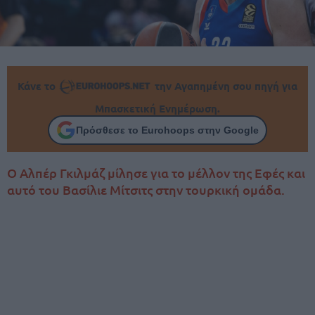
Κάνε το
την Αγαπημένη σου πηγή για
Μπασκετική Ενημέρωση.
Πρόσθεσε το Eurohoops στην Google
Ο Αλπέρ Γκιλμάζ μίλησε για το μέλλον της Εφές και
αυτό του Βασίλιε Μίτσιτς στην τουρκική ομάδα.