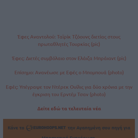
Έφες Αναντολού: Ταϊρίκ Τζόουνς διετίας στους
πρωταθλητές Τουρκίας (pic)
Έφες: Διετές συμβόλαιο στον Ελάιζα Μπράιαντ (pic)
Επίσημο: Ανανέωσε με Εφές ο Μπομπουά (photo)
Εφές: Υπέγραψε τον Ντέρεκ Ουίλις για δύο χρόνια με την
έγκριση του Ερντέμ Τσαν (photo)
Δείτε εδώ τα τελευταία νέα
Κάνε το
την Αγαπημένη σου πηγή για
Μπασκετική Ενημέρωση.