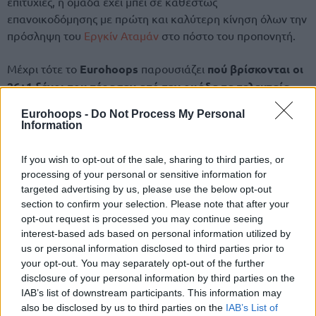
επιτυχίες, η ομάδα έχει μπει σε καθεστώς
επανοικοδόμησης με πρώτη και καλύτερη κίνηση όλων την
πρόσληψη του
Εργκίν Αταμάν
στο πόστο του προπονητή.
Μέχρι τότε το
Eurohoops
παρουσιάζει
πού βρίσκονται οι
26+1 ξένοι που πέρασαν από την ομάδα τα τελευταία
αυτά τρία χρόνια
.
Eurohoops -
Do Not Process My Personal
Information
If you wish to opt-out of the sale, sharing to third parties, or
processing of your personal or sensitive information for
targeted advertising by us, please use the below opt-out
section to confirm your selection. Please note that after your
opt-out request is processed you may continue seeing
interest-based ads based on personal information utilized by
us or personal information disclosed to third parties prior to
your opt-out. You may separately opt-out of the further
disclosure of your personal information by third parties on the
IAB’s list of downstream participants. This information may
also be disclosed by us to third parties on the
IAB’s List of