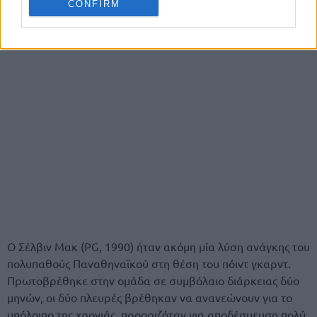
CONFIRM
Ο Σέλβιν Μακ (PG, 1990) ήταν ακόμη μία λύση ανάγκης του
πολυπαθούς Παναθηναϊκού στη θέση του πόιντ γκαρντ.
Πρωτοβρέθηκε στην ομάδα σε συμβόλαιο διάρκειας δύο
μηνών, οι δύο πλευρές βρέθηκαν να ανανεώνουν για το
υπόλοιπο της χρονιάς, προοριζόταν για αποδέσμευση πολύ