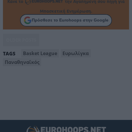
Κάνε το
την Αγαπημένη σου πηγή για
Μπασκετική Ενημέρωση.
Πρόσθεσε το Eurohoops στην Google
OLDER POSTS
Basket League
Ευρωλίγκα
TAGS
Παναθηναΐκός