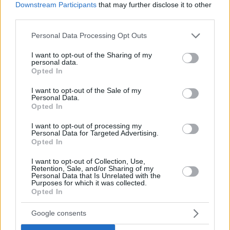
ΣΕΛΒΙΝ ΜΑΚ
Downstream Participants
that may further disclose it to other
☘ Στον Παναθηναϊκό: 2020-21
third parties.
🏀 Stats @ EuroLeague: 6 πόντοι, 2,8 ασίστ, 1,6 λάθη σε
Please note that this website/app uses one or more Google
Personal Data Processing Opt Outs
16:28
services and may gather and store information including but
not limited to your visit or usage behaviour. You may click to
I want to opt-out of the Sharing of my
personal data.
grant or deny consent to Google and its third-party tags to
Opted In
use your data for below specified purposes in below Google
consent section.
I want to opt-out of the Sale of my
Personal Data.
Opted In
I want to opt-out of processing my
Personal Data for Targeted Advertising.
Opted In
I want to opt-out of Collection, Use,
Retention, Sale, and/or Sharing of my
Personal Data that Is Unrelated with the
Purposes for which it was collected.
Opted In
Google consents