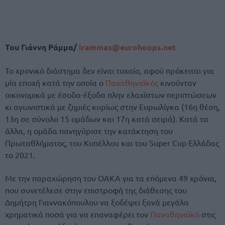
Του Γιάννη Ράμμα/
irammas@eurohoops.net
Το χρονικό διάστημα δεν είναι τυχαίο, αφού πρόκειται για
μία εποχή κατά την οποία ο
Παναθηναϊκός
κινούνταν
οικονομικά με έσοδα-έξοδα πλην ελαχίστων περιπτώσεων
κι αγωνιστικά με ζημιές κυρίως στην Ευρωλίγκα (16η θέση,
13η σε σύνολο 15 ομάδων και 17η κατά σειρά). Κατά τα
άλλα, η ομάδα πανηγύρισε την κατάκτηση του
Πρωταθλήματος, του Κυπέλλου και του Super Cup Ελλάδας
το 2021.
Με την παραχώρηση του ΟΑΚΑ για τα επόμενα 49 χρόνια,
που συνετέλεσε στην επιστροφή της διάθεσης του
Δημήτρη Γιαννακόπουλου να ξοδέψει ξανά μεγάλα
χρηματικά ποσά για να επαναφέρει τον
Παναθηναϊκό
στις