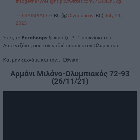
#TogetherWeFight
pic.twitter.com/7GTJILnE2g
—
OLYMPIACOS
BC (@
Olympiacos
_BC)
July 21,
2023
Έτσι, το
Eurohoops
ξεχωρίζει 3+1 παιχνίδια του
Λαρεντζάκη, που τον καθιέρωσαν στον Ολυμπιακό.
Και μην ξεχνάμε και την… Εθνική!
Αρμάνι Μιλάνο-Ολυμπιακός 72-93
(26/11/21)