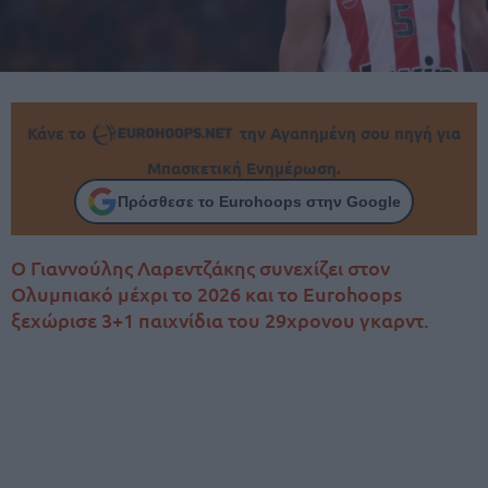
Κάνε το
την Αγαπημένη σου πηγή για
Μπασκετική Ενημέρωση.
Πρόσθεσε το Eurohoops στην Google
Ο Γιαννούλης Λαρεντζάκης συνεχίζει στον
Ολυμπιακό μέχρι το 2026 και το Eurohoops
ξεχώρισε 3+1 παιχνίδια του 29χρονου γκαρντ.