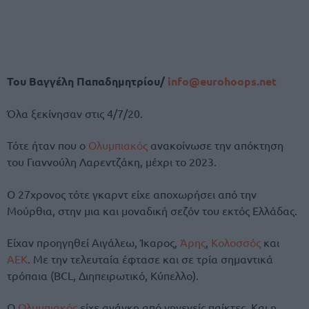
Του Βαγγέλη Παπαδημητρίου/
info@eurohoops.net
Όλα ξεκίνησαν στις 4/7/20.
Τότε ήταν που ο
Ολυμπιακός
ανακοίνωσε την απόκτηση
του Γιαννούλη Λαρεντζάκη, μέχρι το 2023.
Ο 27χρονος τότε γκαρντ είχε αποχωρήσει από την
Μούρθια, στην μια και μοναδική σεζόν του εκτός Ελλάδας.
Είχαν προηγηθεί Αιγάλεω, Ίκαρος,
Άρης
,
Κολοσσός
και
ΑΕΚ
. Με την τελευταία έφτασε και σε τρία σημαντικά
τρόπαια (BCL, Διηπειρωτικό, Κύπελλο).
Ο
Ολυμπιακός
είχε ανάγκη από γηγενείς παίκτες. Και η