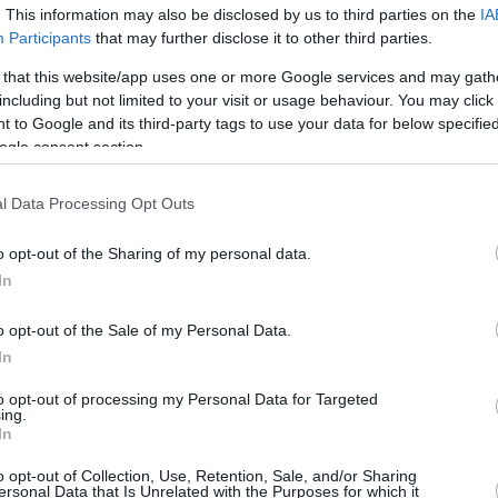
. This information may also be disclosed by us to third parties on the
IA
Participants
that may further disclose it to other third parties.
Του Βαγγέλη Παπαδημητρίου/
info@eurohoops.net
 that this website/app uses one or more Google services and may gath
including but not limited to your visit or usage behaviour. You may click 
 to Google and its third-party tags to use your data for below specifi
Η Βίρτους βάζει τέλος στα σενάρια
ogle consent section.
για τον Τορνίκε Σενγκέλια!
l Data Processing Opt Outs
Η ιταλική ομάδα, μέσω του Λούκα
Μπεράλντι, ξεκαθάρισε ότι δεν
o opt-out of the Sharing of my personal data.
υπήρξε ποτέ διαπραγμάτευση με άλλη
In
ομάδα.
o opt-out of the Sale of my Personal Data.
In
λαιο και την σεζόν 2023/24 και δεν θα
 Μπολόνια.
to opt-out of processing my Personal Data for Targeted
ing.
In
είχε βρει σε όλα με τον Παναθηναϊκό
και
o opt-out of Collection, Use, Retention, Sale, and/or Sharing
με την Βίρτους την αποδέσμευσή του.
ersonal Data that Is Unrelated with the Purposes for which it