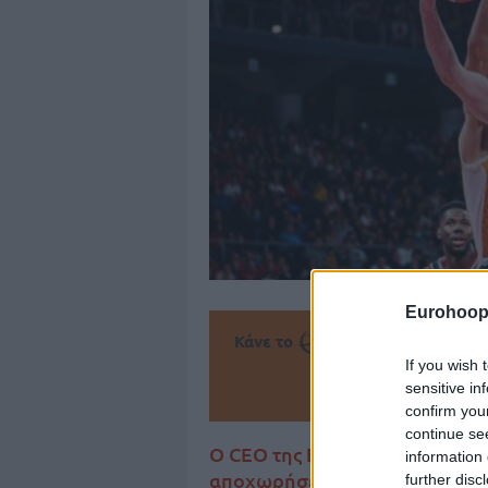
Eurohoop
Κάνε το
την Α
If you wish 
sensitive in
Πρόσθεσ
confirm you
continue se
Ο CEO της Βίρτους Μπολόνια ξ
information 
αποχωρήσει από την ιταλική 
further disc