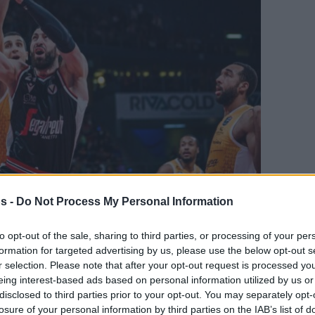
s -
Do Not Process My Personal Information
γαπημένη σου πηγή για Μπασκετική Ενημέρωση.
to opt-out of the sale, sharing to third parties, or processing of your per
formation for targeted advertising by us, please use the below opt-out s
ε το Eurohoops στην Google
r selection. Please note that after your opt-out request is processed y
eing interest-based ads based on personal information utilized by us or
εκαθάρισε ότι ο Τορνίκε Σενγκέλια δεν θα
disclosed to third parties prior to your opt-out. You may separately opt-
ομάδα.
losure of your personal information by third parties on the IAB’s list of