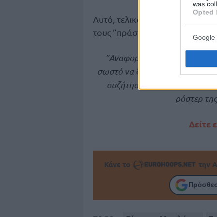
was col
Opted 
Αυτό, τελικά, δεν θα γίνει,
όπως
τους ”πράσινους” να κοιτούν α
Google 
”Αναφορικά με τα όσα έχουν 
σωστό να ξεκαθαρίσουμε ότι ο π
συζήτηση για μετακίνηση σε 
ρόστερ της
Δείτε 
Κάνε το
την Α
Πρόσθεσ