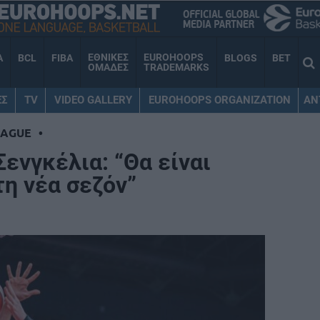
ΕΘΝΙΚΕΣ
EUROHOOPS
A
BCL
FIBA
BLOGS
BET
ΟΜΑΔΕΣ
TRADEMARKS
ΕΣ
TV
VIDEO GALLERY
EUROHOOPS ORGANIZATION
AN
EAGUE
•
Σενγκέλια: “Θα είναι
τη νέα σεζόν”