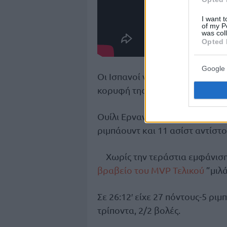
I want t
of my P
was col
Opted 
Google 
Οι Ισπανοί νίκησαν την Γαλλία 
κορυφή της Ευρώπης μετά το 2
Ουίλι Ερνανγκόμεθ και
Λορένζ
ριμπάουντ και 11 ασίστ αντίστο
Χωρίς την τεράστια εμφάνιση 
βραβείο του MVP Τελικού
”μιλά
Σε 26:12′ είχε 27 πόντους-5 ριμ
τρίποντα, 2/2 βολές.