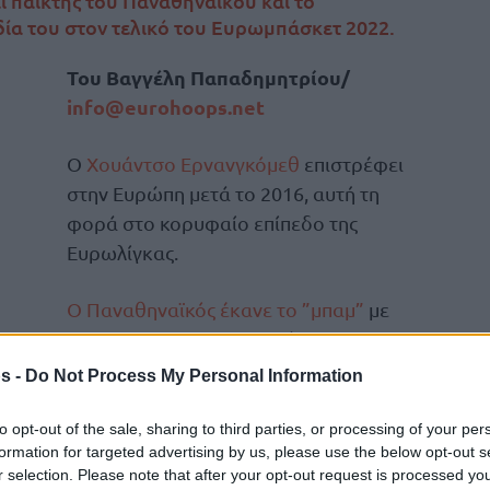
 παίκτης του Παναθηναϊκού και το
ία του στον τελικό του Ευρωμπάσκετ 2022.
Του Βαγγέλη Παπαδημητρίου/
info@eurohoops.net
Ο
Χουάντσο Ερνανγκόμεθ
επιστρέφει
στην Ευρώπη μετά το 2016, αυτή τη
φορά στο κορυφαίο επίπεδο της
Ευρωλίγκας.
Ο Παναθηναϊκός έκανε το ”μπαμ”
με
τον 27χρονο των 339 αγώνων στο
ΝΒΑ με
Νάγκετς
,
Τίμπεργουλβς
,
s -
Do Not Process My Personal Information
to opt-out of the sale, sharing to third parties, or processing of your per
formation for targeted advertising by us, please use the below opt-out s
ις δυο χρονιές στην Ευρώπη (Εστουντιάντες
r selection. Please note that after your opt-out request is processed y
 Νέος Παίκτης της ACB (2016).