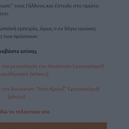
ήγωσε” τους Γάλλους και έστειλε στο πρώτο
του.
ωπαϊκή εμπειρία, όμως ο εν λόγω αγώνας
τη των πράσινων.
ιαβάστε επίσης
 την μετακίνηση του Χουάντσο Ερνανγκόμεθ
αναθηναϊκό (videos)
ε τον Χουάντσο “Μπο Κρουζ” Ερνανγκόμεθ
(photo)
εδώ τα τελευταία νέα