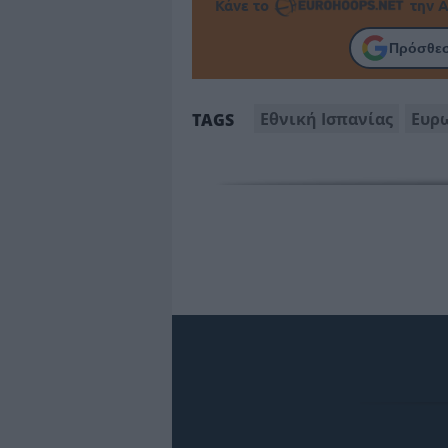
Κάνε το
την Α
Πρόσθεσ
Εθνική Ισπανίας
Ευρ
TAGS