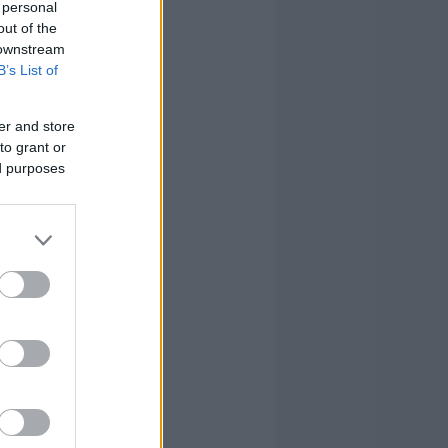
 personal
out of the
 downstream
B’s List of
er and store
to grant or
ed purposes