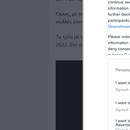
continue se
information 
Όμως, με τις Εθνικές ομάδες τη
further disc
participants
πολλές επιτυχίες. Έξι μετάλλια, 
Downstream 
Τα τρία με την Ανδρών. Το πιο
Please note
information 
2022. Στο εν λόγω τουρνουά, έ
deny consent
in below Go
Persona
I want t
Opted 
I want t
Opted 
I want 
Advertis
Opted 