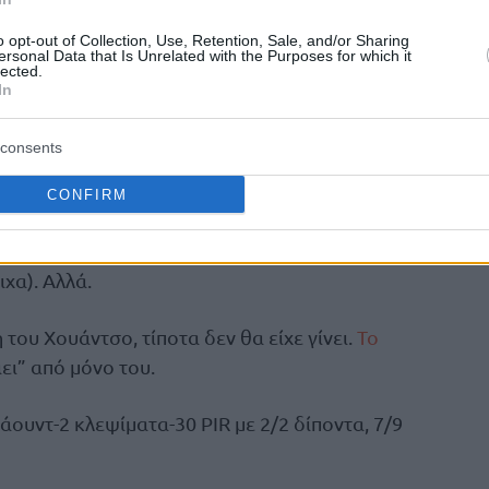
o opt-out of Collection, Use, Retention, Sale, and/or Sharing
ersonal Data that Is Unrelated with the Purposes for which it
lected.
In
consents
στις 18/9 με 88-76, επιστρέφοντας στην
015.
CONFIRM
ο Μπράουν
ήταν ξανά εκεί με 14 πόντους (8
ιχα). Αλλά.
του Χουάντσο, τίποτα δεν θα είχε γίνει.
Το
ει” από μόνο του.
πάουντ-2 κλεψίματα-30 PIR με 2/2 δίποντα, 7/9