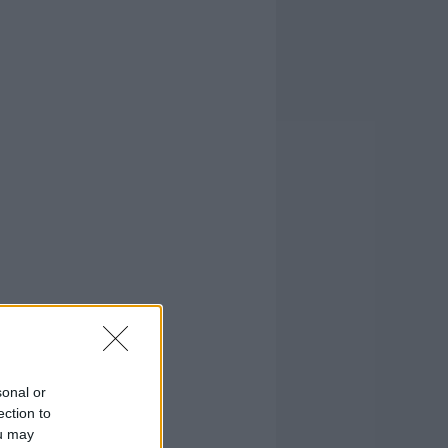
sonal or
ection to
ou may