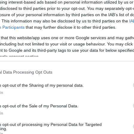
eing interest-based ads based on personal information utilized by us or
disclosed to third parties prior to your opt-out. You may separately opt-
ς Ισπανίας έχει σημαντική παρουσία και
losure of your personal information by third parties on the IAB’s list of
. This information may also be disclosed by us to third parties on the
IA
για την ακρίβεια.
Participants
that may further disclose it to other third parties.
 πρόσφατο είναι το χρυσό στο Ευρωμπάσκετ
 that this website/app uses one or more Google services and may gath
including but not limited to your visit or usage behaviour. You may click 
βαλε την υπογραφή του.
 to Google and its third-party tags to use your data for below specifi
ogle consent section.
l Data Processing Opt Outs
o opt-out of the Sharing of my personal data.
In
o opt-out of the Sale of my Personal Data.
In
to opt-out of processing my Personal Data for Targeted
ing.
In