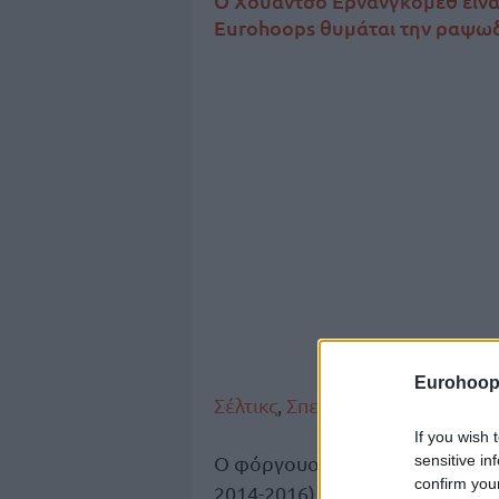
Ο Χουάντσο Ερνανγκόμεθ είναι
Eurohoops θυμάται την ραψωδ
Eurohoop
Σέλτικς
,
Σπερς
,
Τζαζ
,
Ράπτορς
.
If you wish 
sensitive in
Ο φόργουορντ έχει περάσει μόλ
confirm you
2014-2016), όντας ο Καλύτερος