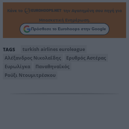
Κάνε το
την Αγαπημένη σου πηγή για
Μπασκετική Ενημέρωση.
Πρόσθεσε το Eurohoops στην Google
turkish airlines euroleague
TAGS
Αλέξανδρος Νικολαΐδης
Ερυθρός Αστέρας
Ευρωλίγκα
Παναθηναΐκός
Ρούξι Ντουμιτρέσκου