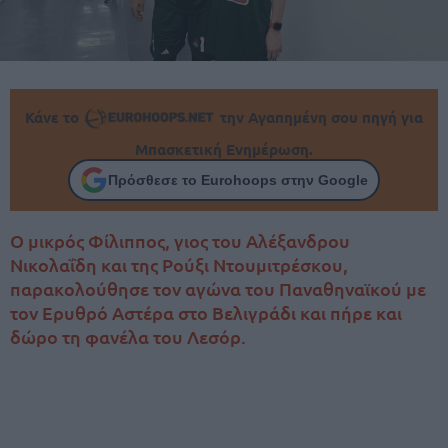
Κάνε το
την Αγαπημένη σου πηγή για
Μπασκετική Ενημέρωση.
Πρόσθεσε το Eurohoops στην Google
Ο μικρός Φίλιππος, γιος του Αλέξανδρου
Νικολαΐδη και της Ρούξι Ντουμιτρέσκου,
παρακολούθησε τον αγώνα του Παναθηναϊκού με
τον Ερυθρό Αστέρα στο Βελιγράδι και πήρε και
δώρο τη φανέλα του Λεσόρ.