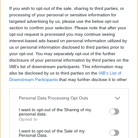
Η μητέρα του,
Ρούξι
, η οποία «έφυγε» από ανακοπή
If you wish to opt-out of the sale, sharing to third parties, or
processing of your personal or sensitive information for
καρδιάς σε ηλικία 46 ετών, ήταν
παίκτρια του
targeted advertising by us, please use the below opt-out
Παναθηναϊκού
στο βόλεϊ
και είχε φορέσει και τη φανέλα
section to confirm your selection. Please note that after your
της Εθνικής Ελλάδας. Ο Φίλιππος κάθισε κατά τη διάρκεια
opt-out request is processed you may continue seeing
του αγώνα πλάι στον πάγκο των «πράσινων», ενώ στο
interest-based ads based on personal information utilized by
φινάλε βρέθηκε στα αποδυτήρια, φωτογραφήθηκε με τον
us or personal information disclosed to third parties prior to
Κώστα Σλούκα
και έλαβε
δώρο την υπογεγραμμένη
your opt-out. You may separately opt-out of the further
disclosure of your personal information by third parties on the
φανέλα του
Ματίας Λεσόρ
.
IAB’s list of downstream participants. This information may
also be disclosed by us to third parties on the
IAB’s List of
Downstream Participants
that may further disclose it to other
third parties.
Please note that this website/app uses one or more Google
Personal Data Processing Opt Outs
services and may gather and store information including but
not limited to your visit or usage behaviour. You may click to
I want to opt-out of the Sharing of my
personal data.
grant or deny consent to Google and its third-party tags to
Opted In
use your data for below specified purposes in below Google
consent section.
I want to opt-out of the Sale of my
Personal Data.