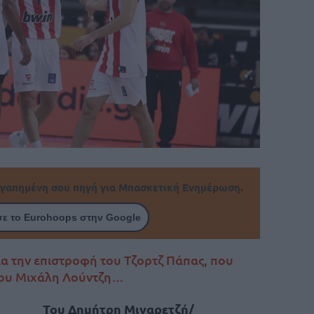
γαπημένη σου πηγή για Μπασκετική Ενημέρωση.
ε το Eurohoops στην Google
ια την επιστροφή του Τζορτζ Πάπας, που
 του Μιχάλη Λούντζη…
Του Δημήτρη Μιναρετζή/