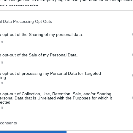
ogle consent section.
l Data Processing Opt Outs
ει πρόταση από το
Περιστέρι
για να
υ, οπότε περιμένουμε να δούμε τις εξελίξεις
o opt-out of the Sharing of my personal data.
ρήσει το ενδιαφέρον του σε επίσημη
In
o opt-out of the Sale of my Personal Data.
ου έξι παίκτες με ελληνικό διαβατήριο ή
In
υόκαπ
,
Ναζ Μήτρου-Λονγκ
, Γιαννούλη
to opt-out of processing my Personal Data for Targeted
λάου
, Γιώργο Τανούλη και τον
Τάιλερ Ντόρσεϊ
ing.
In
o opt-out of Collection, Use, Retention, Sale, and/or Sharing
ersonal Data that Is Unrelated with the Purposes for which it
αχωρηθεί με δανεισμό για να πάρει παιχνίδια
lected.
In
κεται
εν αναμονή της απόκτησης του Σάσα
αποδεσμευτεί από τους
Τορόντο
ρωθεί όταν
consents