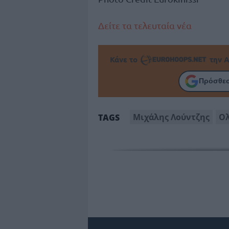
Δείτε τα τελευταία νέα
Κάνε το
την Α
Πρόσθεσ
Μιχάλης Λούντζης
Ο
TAGS