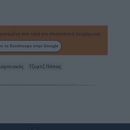
γαπημένη σου πηγή για Μπασκετική Ενημέρωση.
ε το Eurohoops στην Google
λυμπιακός
Τζορτζ Πάπας