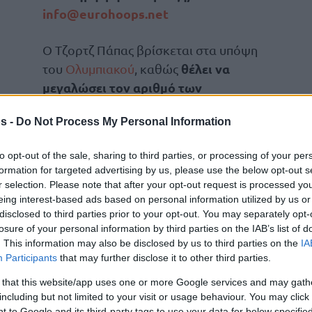
info@eurohoops.net
Ο Τζορτζ Πάπας βρίσκεται στα υπόψη
θέλει να
του
Ολυμπιακού
, καθώς
μεγαλώσει τον αριθμό των
Ελλήνων παικτών στο ρόστερ του,
s -
Do Not Process My Personal Information
ειδικά από τη στιγμή που όλα
δείχνουν ότι ο
Μιχάλης Λούντζης
θα
to opt-out of the sale, sharing to third parties, or processing of your per
αποχωρήσει αφού δεν θα έχει χρόνο
formation for targeted advertising by us, please use the below opt-out s
r selection. Please note that after your opt-out request is processed y
eing interest-based ads based on personal information utilized by us or
disclosed to third parties prior to your opt-out. You may separately opt-
 για ενάμισι χρόνο στον
Ολυμπιακό
(2022-24)
losure of your personal information by third parties on the IAB’s list of
λεύθερος (στις 16 Ιανουαρίου) για να
. This information may also be disclosed by us to third parties on the
IA
ον Προμηθέα Πάτρας.
Participants
that may further disclose it to other third parties.
 that this website/app uses one or more Google services and may gath
ε πολύ στον Ολυμπιακό, ωστόσο άφησε στην
including but not limited to your visit or usage behaviour. You may click 
 εντυπώσεις με το χαρακτήρα και την
 to Google and its third-party tags to use your data for below specifi