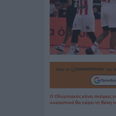
Κάνε το
την Α
Πρόσθεσ
Ο Ολυμπιακός κάνει σκέψεις γ
ουσιαστικά θα πάρει τη θέση