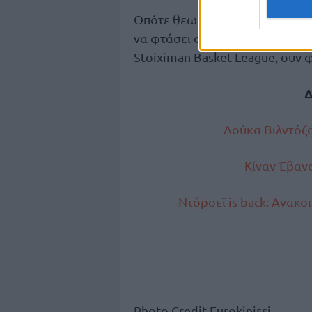
Οπότε θεωρείται απαραίτητη η
να φτάσει στους έξι (απαραίτητ
Stoiximan Basket League, συν 
Δ
Λούκα Βιλντόζα
Κίναν Έβανς
Ντόρσεϊ is back: Ανακ
Photo Credit Eurokinissi