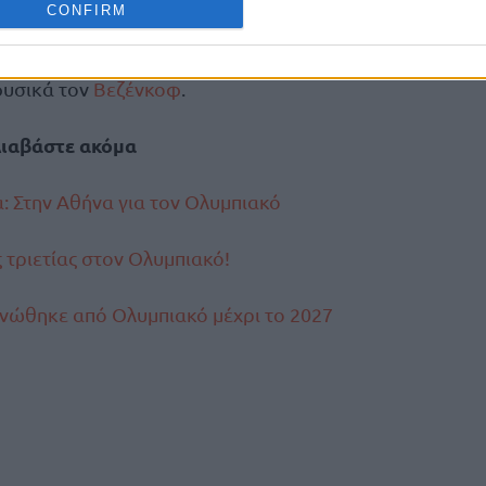
CONFIRM
 απόκτηση ενός ακόμα Έλληνα παίκτη ώστε
η προϋπόθεση για τη 12αδα του) για την
φυσικά τον
Βεζένκοφ
.
ιαβάστε ακόμα
: Στην Αθήνα για τον Ολυμπιακό
 τριετίας στον Ολυμπιακό!
οινώθηκε από Ολυμπιακό μέχρι το 2027