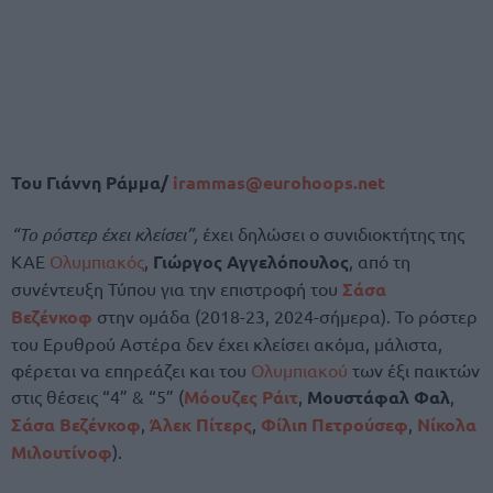
Του Γιάννη Ράμμα/
irammas@eurohoops.net
“Το ρόστερ έχει κλείσει”,
έχει δηλώσει ο συνιδιοκτήτης της
ΚΑΕ
Ολυμπιακός
,
Γιώργος Αγγελόπουλος
, από τη
συνέντευξη Τύπου για την επιστροφή του
Σάσα
Βεζένκοφ
στην ομάδα (2018-23, 2024-σήμερα). Το ρόστερ
του Ερυθρού Αστέρα δεν έχει κλείσει ακόμα, μάλιστα,
φέρεται να επηρεάζει και του
Ολυμπιακού
των έξι παικτών
στις θέσεις “4” & “5” (
Μόουζες Ράιτ
,
Μουστάφαλ Φαλ
,
Σάσα Βεζένκοφ
,
Άλεκ Πίτερς
,
Φίλιπ Πετρούσεφ
,
Νίκολα
Μιλουτίνοφ
).