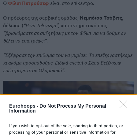
Ο
Φίλιπ Πετρούσεφ
είναι στο επίκεντρο.
Ο πρόεδρος της σερβικής ομάδας,
Νεμπόισα Τσόβιτς
,
δήλωσε (
“Prva Televizija”
) χαρακτηριστικά πως
“βρισκόμαστε σε συζητήσεις με τον Φίλιπ για να δούμε αν
θέλει να επιστρέψει”.
“Εξέφρασε την επιθυμία του να γυρίσει. Το επεξεργαστήκαμε
κι ακόμα προσπαθούμε. Ειδικά επειδή ο Σάσα Βεζένκοφ
επέστρεψε στον Ολυμπιακό”.
Eurohoops -
Do Not Process My Personal
Information
If you wish to opt-out of the sale, sharing to third parties, or
processing of your personal or sensitive information for