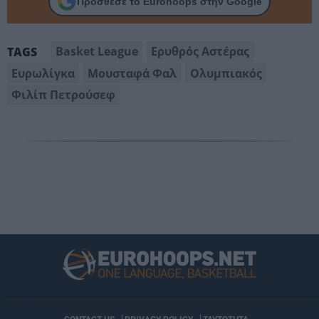
Πρόσθεσε το Eurohoops στην Google
Basket League
Ερυθρός Αστέρας
TAGS
Ευρωλίγκα
Μουσταφά Φαλ
Ολυμπιακός
Φιλίπ Πετρούσεφ