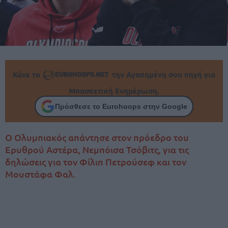
Κάνε το
την Αγαπημένη σου πηγή για
Μπασκετική Ενημέρωση.
Πρόσθεσε το Eurohoops στην Google
Ο Ολυμπιακός απάντησε στον πρόεδρο του
Ερυθρού Αστέρα, Νεμπόισα Τσόβιτς, για τις
δηλώσεις για τον Φίλιπ Πετρούσεφ και τον
Μουστάφα Φαλ.