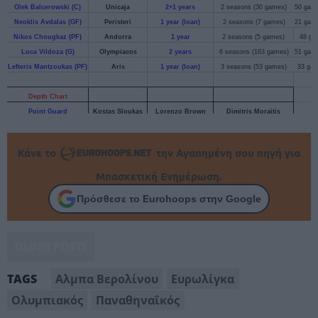
Κάνε το
την Αγαπημένη σου πηγή για
Μπασκετική Ενημέρωση.
Πρόσθεσε το Eurohoops στην Google
OLDER POSTS
Αλμπα Βερολίνου
Ευρωλίγκα
TAGS
Ολυμπιακός
Παναθηναΐκός