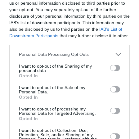
μέχρι την κορυφή της Ευρωλίγκας και μία που έφτασε για
us or personal information disclosed to third parties prior to
τρίτη διαδοχική φορά στο Final Four της διοργάνωσης.
your opt-out. You may separately opt-out of the further
disclosure of your personal information by third parties on the
“Ομάδα που κερδίζει δεν αλλάζει” ο
IAB’s list of downstream participants. This information may
Παναθηναϊκός
also be disclosed by us to third parties on the
IAB’s List of
Downstream Participants
that may further disclose it to other
third parties.
Από τους 12+1 παίκτες και το νέο προπονητή το 2023 ο
Πρωταθλητής Ελλάδας κι Ευρωλίγκας
Παναθηναϊκός
Please note that this website/app uses one or more Google
Personal Data Processing Opt Outs
συνέχισε με το μίνιμουμ απαραίτητο.
services and may gather and store information including but
not limited to your visit or usage behaviour. You may click to
I want to opt-out of the Sharing of my
personal data.
Ο
Λορένζο Μπράουν
ήταν η πρώτη “πράσινη” μεταγραφή
grant or deny consent to Google and its third-party tags to
Opted In
use your data for below specified purposes in below Google
και τον ακολούθησε ο
Ομέρ Γιουρτσεβέν
που αποτέλεσε
consent section.
τη δεύτερη και τελευταία. Οι αποχωρήσεις ήταν εξίσου
I want to opt-out of the Sale of my
Personal Data.
ελάχιστες και θα παραμείνουν τόσες ακόμη και στο
Opted In
ντόμινο
“
Ομέρ Γιουρτσεβέν
–
Όλεκ Μπαλτσερόφσκι
“
.
I want to opt-out of processing my
Όποια άλλη υπογραφή έπεσε είχε να κάνει με επέκταση κι
Personal Data for Targeted Advertising.
όχι ανανέωση.
Opted In
I want to opt-out of Collection, Use,
Retention, Sale, and/or Sharing of my
Personal Data that Is Unrelated with the