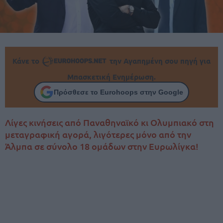
Κάνε το
την Αγαπημένη σου πηγή για
Μπασκετική Ενημέρωση.
Πρόσθεσε το Eurohoops στην Google
Λίγες κινήσεις από Παναθηναϊκό κι Ολυμπιακό στη
μεταγραφική αγορά, λιγότερες μόνο από την
Άλμπα σε σύνολο 18 ομάδων στην Ευρωλίγκα!