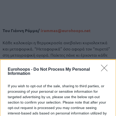
Του Γιάννη Ράμμα/
irammas@eurohoops.net
Κάθε καλοκαίρι η θερμοκρασία ανεβαίνει κυριολεκτικά
και μεταφορικά. “Μεταφορικά” όσο αφορά τον “πυρετό”
στη μεταγραφική αγορά. Παίκτες πάνε κι έρχονται κάθε
φορά κι έρχεται η στιγμή που το ρόστερ κλείνει.
Εξαιρούνται οι αναγκαίες προσθαφαιρέσεις στη συνέχεια
Eurohoops -
Do Not Process My Personal
κυρίως λόγω τραυματισμών.
Information
Ο
Παναθηναϊκός
κι ο
Ολυμπιακός
χρειάστηκαν κι έκαναν
If you wish to opt-out of the sale, sharing to third parties, or
ελάχιστες αυτή την offseason.
processing of your personal or sensitive information for
targeted advertising by us, please use the below opt-out
section to confirm your selection. Please note that after your
Περιττό να τονίσει κανείς τη σημασία του περιορισμένου
opt-out request is processed you may continue seeing
αριθμού αλλαγών στο ρόστερ για μία ομάδα που έφτασε
interest-based ads based on personal information utilized by