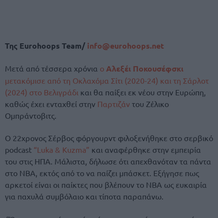
Της Eurohoops Team/
info@eurohoops.net
Μετά από τέσσερα χρόνια
ο
Αλεξέι Ποκουσέφσκι
μετακόμισε από τη Οκλαχόμα Σίτι (2020-24) και τη Σάρλοτ
(2024) στο Βελιγράδι
και θα παίξει εκ νέου στην Ευρώπη,
καθώς έχει ενταχθεί στην
Παρτιζάν
του Ζέλικο
Ομπράντοβιτς.
Ο 22χρονος Σέρβος φόργουρντ φιλοξενήθηκε στο σερβικό
podcast
“Luka & Kuzma”
και αναφέρθηκε στην εμπειρία
του στις ΗΠΑ. Μάλιστα, δήλωσε ότι απεχθανόταν τα πάντα
στο NBA, εκτός από το να παίζει μπάσκετ. Εξήγησε πως
αρκετοί είναι οι παίκτες που βλέπουν το NBA ως ευκαιρία
για παχυλά συμβόλαιο και τίποτα παραπάνω.