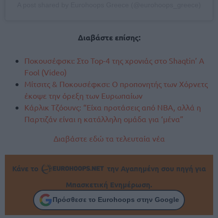
A post shared by Eurohoops Greece (@eurohoops_greece)
Διαβάστε επίσης:
Ποκουσέφσκι: Στο Top-4 της χρονιάς στο Shaqtin’ A
Fool (Video)
Μίτσιτς & Ποκουσέφκσι: Ο προπονητής των Χόρνετς
έκοψε την όρεξη των Ευρωπαίων
Κάρλικ Τζόουνς: “Είχα προτάσεις από ΝΒΑ, αλλά η
Παρτιζάν είναι η κατάλληλη ομάδα για ‘μένα”
Διαβάστε εδώ τα τελευταία νέα
Κάνε το
την Αγαπημένη σου πηγή για
Μπασκετική Ενημέρωση.
Πρόσθεσε το Eurohoops στην Google