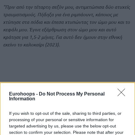
“Πριν από την τέταρτη σεζόν μου, αντιμετώπισα δύο ατυχείς
τραυματισμούς. Πήδηξα για ένα ριμπάουντ, κάποιος με
χτύπησε στα πόδια και έπεσα χτυπώντας τον ώμο μου και το
κεφάλι μου. Έγινε εξάρθρωση στον ώμο μου και αυτό
κράτησε για 1,5-2 μήνες. Για αυτό δεν ήμουν στην εθνική
εκείνο το καλοκαίρι (2023).
Eurohoops -
Do Not Process My Personal
Information
If you wish to opt-out of the sale, sharing to third parties, or
processing of your personal or sensitive information for
targeted advertising by us, please use the below opt-out
section to confirm your selection. Please note that after your