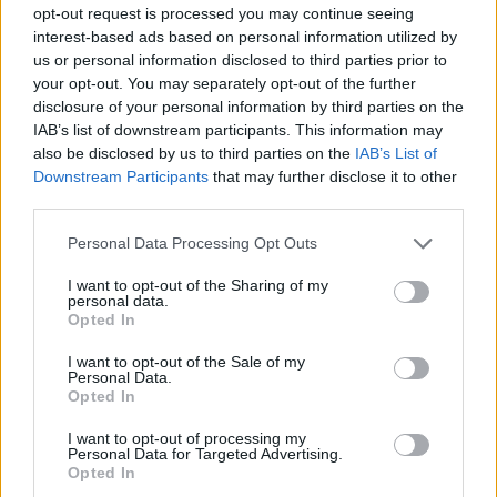
opt-out request is processed you may continue seeing
interest-based ads based on personal information utilized by
us or personal information disclosed to third parties prior to
your opt-out. You may separately opt-out of the further
disclosure of your personal information by third parties on the
IAB’s list of downstream participants. This information may
also be disclosed by us to third parties on the
IAB’s List of
Downstream Participants
that may further disclose it to other
third parties.
Please note that this website/app uses one or more Google
Personal Data Processing Opt Outs
services and may gather and store information including but
not limited to your visit or usage behaviour. You may click to
I want to opt-out of the Sharing of my
personal data.
grant or deny consent to Google and its third-party tags to
Opted In
use your data for below specified purposes in below Google
consent section.
I want to opt-out of the Sale of my
Personal Data.
Opted In
I want to opt-out of processing my
Personal Data for Targeted Advertising.
Μετά πήγα στο προπονητικό κέντρο στην
Οκλαχόμα
και
Opted In
αρχίσαμε να συζητάμε με τους
Θάντερ
για το συμβόλαιό μου.