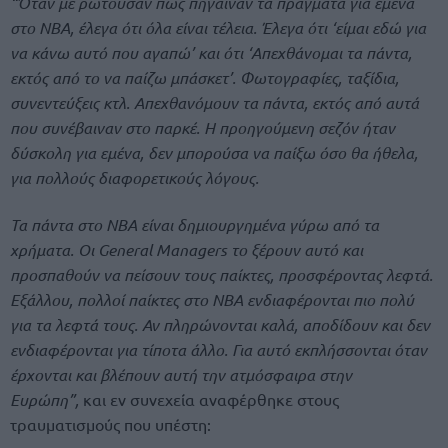
“Όταν με ρωτούσαν πώς πήγαιναν τα πράγματα για εμένα
στο NBA, έλεγα ότι όλα είναι τέλεια. Έλεγα ότι ‘είμαι εδώ για
να κάνω αυτό που αγαπώ’ και ότι ‘Απεχθάνομαι τα πάντα,
εκτός από το να παίζω μπάσκετ’. Φωτογραφίες, ταξίδια,
συνεντεύξεις κτλ. Απεχθανόμουν τα πάντα, εκτός από αυτά
που συνέβαιναν στο παρκέ. Η προηγούμενη σεζόν ήταν
δύσκολη για εμένα, δεν μπορούσα να παίξω όσο θα ήθελα,
για πολλούς διαφορετικούς λόγους.
Τα πάντα στο NBA είναι δημιουργημένα γύρω από τα
χρήματα. Οι General Managers το ξέρουν αυτό και
προσπαθούν να πείσουν τους παίκτες, προσφέροντας λεφτά.
Εξάλλου, πολλοί παίκτες στο NBA ενδιαφέρονται πιο πολύ
για τα λεφτά τους. Αν πληρώνονται καλά, αποδίδουν και δεν
ενδιαφέρονται για τίποτα άλλο. Για αυτό εκπλήσσονται όταν
έρχονται και βλέπουν αυτή την ατμόσφαιρα στην
Ευρώπη”,
και εν συνεχεία αναφέρθηκε στους
τραυματισμούς που υπέστη: