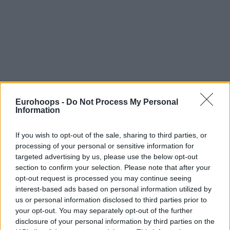
Eurohoops -
Do Not Process My Personal
Information
Η προοπτικής ενός τέτοιου “μπαμ” σε μία ιστορική
If you wish to opt-out of the sale, sharing to third parties, or
processing of your personal or sensitive information for
συγκυρία για το σύλλογο που γίνεται αιωνόβιος, ώθησε
targeted advertising by us, please use the below opt-out
τους αδερφούς Αγγελόπουλους να κάνουν την υπέρβαση
section to confirm your selection. Please note that after your
παρότι είχαν διαμηνύσει πως το ρόστερ είχε κλείσει.
opt-out request is processed you may continue seeing
interest-based ads based on personal information utilized by
Μία μεταγραφή “δώρο” στον κόσμο
us or personal information disclosed to third parties prior to
της ομάδας!
your opt-out. You may separately opt-out of the further
disclosure of your personal information by third parties on the