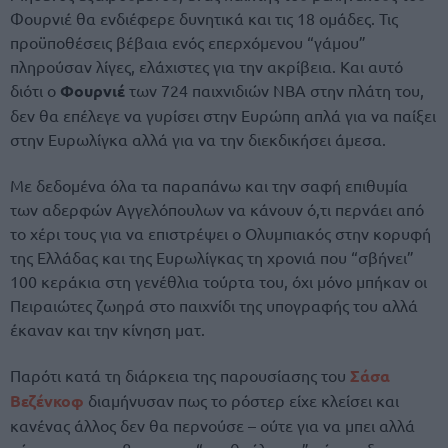
Φουρνιέ θα ενδιέφερε δυνητικά και τις 18 ομάδες. Τις
προϋποθέσεις βέβαια ενός επερχόμενου “γάμου”
πληρούσαν λίγες, ελάχιστες για την ακρίβεια. Και αυτό
διότι ο
Φουρνιέ
των 724 παιχνιδιών ΝΒΑ στην πλάτη του,
δεν θα επέλεγε να γυρίσει στην Ευρώπη απλά για να παίξει
στην Ευρωλίγκα αλλά για να την διεκδικήσει άμεσα.
Με δεδομένα όλα τα παραπάνω και την σαφή επιθυμία
των αδερφών Αγγελόπουλων να κάνουν ό,τι περνάει από
το χέρι τους για να επιστρέψει ο Ολυμπιακός στην κορυφή
της Ελλάδας και της Ευρωλίγκας τη χρονιά που “σβήνει”
100 κεράκια στη γενέθλια τούρτα του, όχι μόνο μπήκαν οι
Πειραιώτες ζωηρά στο παιχνίδι της υπογραφής του αλλά
έκαναν και την κίνηση ματ.
Παρότι κατά τη διάρκεια της παρουσίασης του
Σάσα
Βεζένκοφ
διαμήνυσαν πως το ρόστερ είχε κλείσει και
κανένας άλλος δεν θα περνούσε – ούτε για να μπει αλλά