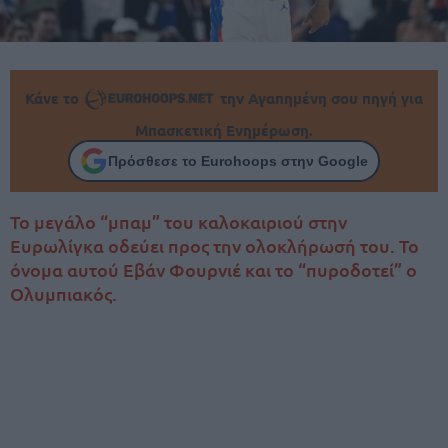
Κάνε το
την Αγαπημένη σου πηγή για
Μπασκετική Ενημέρωση.
Πρόσθεσε το Eurohoops στην Google
Το μεγάλο “μπαμ” του καλοκαιριού στην
Ευρωλίγκα οδεύει προς την ολοκλήρωσή του. Το
όνομα αυτού Εβάν Φουρνιέ και το “πυροδοτεί” ο
Ολυμπιακός.