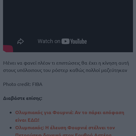
Μένει να φανεί πλέον τι επιπτώσεις θα έχει η κίνηση αυτή
στους υπόλοιπους του ρόστερ καθώς πολλοί μαζεύτηκαν
Photo credit: FIBA
Διαβάστε επίσης:
Ολυμπιακός για Φουρνιέ: Αν το πάρει απόφαση
είναι ΕΔΩ!
Ολυμπιακός: Η έλευση Φουρνιέ στέλνει τον
Πετρούσεφ δανεικό στον Ερυθρό Αστέρα