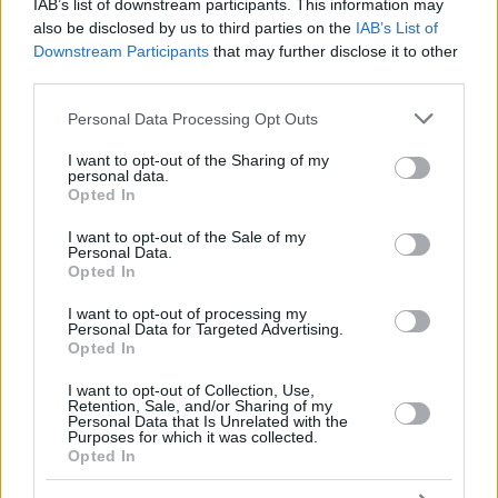
IAB’s list of downstream participants. This information may
also be disclosed by us to third parties on the
IAB’s List of
Downstream Participants
that may further disclose it to other
third parties.
Please note that this website/app uses one or more Google
Personal Data Processing Opt Outs
services and may gather and store information including but
not limited to your visit or usage behaviour. You may click to
I want to opt-out of the Sharing of my
personal data.
grant or deny consent to Google and its third-party tags to
Opted In
use your data for below specified purposes in below Google
consent section.
I want to opt-out of the Sale of my
Personal Data.
Opted In
“Πάντα έλεγα πως η ατμόσφαιρα στο γήπεδο του
I want to opt-out of processing my
Ολυμπιακού
είναι η καλύτερη. Αν επέστρεφα ποτέ στην
Personal Data for Targeted Advertising.
Ευρώπη θα ήθελα να είναι για μια μεγάλη ομάδα σαν τον
Opted In
Ολυμπιακό”
είχε δηλώσει ορθά κοφτά μετά τον ημιτελικό
I want to opt-out of Collection, Use,
του Ευρωμπάσκετ 2022 με την Πολωνία ο
Εβάν Φουρνιέ
.
Retention, Sale, and/or Sharing of my
Personal Data that Is Unrelated with the
Purposes for which it was collected.
Το λόγια του έκαναν τους φίλους του
Ολυμπιακού
να
Opted In
αδημονούν για μία τέτοια μελλοντική εξέλιξη. Και μόνο