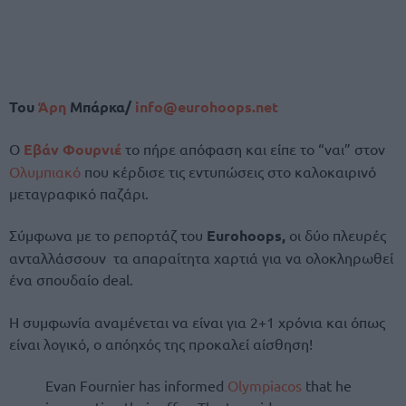
Του
Άρη
Μπάρκα/
info@eurohoops.net
Ο
Εβάν Φουρνιέ
το πήρε απόφαση και είπε το “ναι” στον
Ολυμπιακό
που κέρδισε τις εντυπώσεις στο καλοκαιρινό
μεταγραφικό παζάρι.
Σύμφωνα με το ρεπορτάζ του
Eurohoops,
οι δύο πλευρές
ανταλλάσσουν τα απαραίτητα χαρτιά για να ολοκληρωθεί
ένα σπουδαίο deal.
Η συμφωνία αναμένεται να είναι για 2+1 χρόνια και όπως
είναι λογικό, ο απόηχός της προκαλεί αίσθηση!
Evan Fournier has informed
Olympiacos
that he