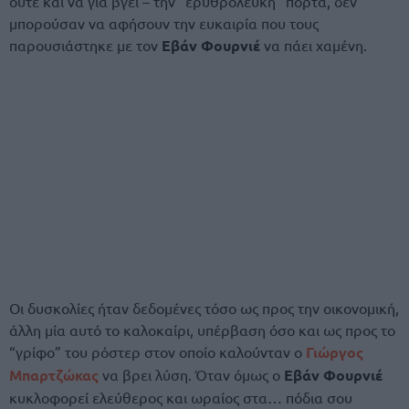
ούτε και να για βγει – την “ερυθρόλευκη” πόρτα, δεν
μπορούσαν να αφήσουν την ευκαιρία που τους
παρουσιάστηκε με τον
Εβάν Φουρνιέ
να πάει χαμένη.
Οι δυσκολίες ήταν δεδομένες τόσο ως προς την οικονομική,
άλλη μία αυτό το καλοκαίρι, υπέρβαση όσο και ως προς το
“γρίφο” του ρόστερ στον οποίο καλούνταν ο
Γιώργος
Μπαρτζώκας
να βρει λύση. Όταν όμως ο
Εβάν Φουρνιέ
κυκλοφορεί ελεύθερος και ωραίος στα… πόδια σου