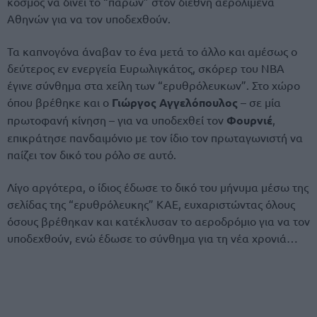
κόσμος να δίνει το “παρών” στον διεθνή αερολιμένα
Αθηνών για να τον υποδεχθούν.
Τα καπνογόνα άναβαν το ένα μετά το άλλο και αμέσως ο
δεύτερος εν ενεργεία Ευρωλιγκάτος, σκόρερ του NBA
έγινε σύνθημα στα χείλη των “ερυθρόλευκων”. Στο χώρο
όπου βρέθηκε και ο
Γιώργος Αγγελόπουλος
– σε μία
πρωτοφανή κίνηση – για να υποδεχθεί τον
Φουρνιέ
,
επικράτησε πανδαιμόνιο με τον ίδιο τον πρωταγωνιστή να
παίζει τον δικό του ρόλο σε αυτό.
Λίγο αργότερα, ο ίδιος έδωσε το δικό του μήνυμα μέσω της
σελίδας της “ερυθρόλευκης” ΚΑΕ, ευχαριστώντας όλους
όσους βρέθηκαν και κατέκλυσαν το αεροδρόμιο για να τον
υποδεχθούν, ενώ έδωσε το σύνθημα για τη νέα χρονιά…