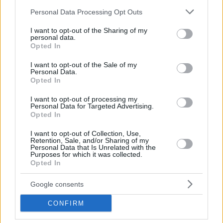
Please note that this website/app uses one or more Google
Personal Data Processing Opt Outs
services and may gather and store information including but
not limited to your visit or usage behaviour. You may click to
I want to opt-out of the Sharing of my
personal data.
grant or deny consent to Google and its third-party tags to
Opted In
use your data for below specified purposes in below Google
consent section.
I want to opt-out of the Sale of my
Personal Data.
Kalimera!!! ☀️☕️😁
Opted In
I want to opt-out of processing my
📩
@EvanFourmizz
has a message for you!
Personal Data for Targeted Advertising.
Opted In
#OlympiacosBC
#WeAreOlympiacos
#TogetherWeFight
pic.twitter.com/cta7vrV0Gc
I want to opt-out of Collection, Use,
Retention, Sale, and/or Sharing of my
Personal Data that Is Unrelated with the
—
Olympiacos
B.C. (@
Olympiacos
_BC)
Purposes for which it was collected.
September 5, 2024
Opted In
Google consents
CONFIRM