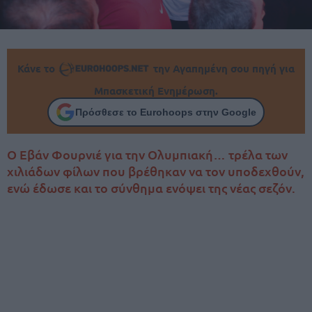
Κάνε το
την Αγαπημένη σου πηγή για
Μπασκετική Ενημέρωση.
Πρόσθεσε το Eurohoops στην Google
Ο Εβάν Φουρνιέ για την Ολυμπιακή… τρέλα των
χιλιάδων φίλων που βρέθηκαν να τον υποδεχθούν,
ενώ έδωσε και το σύνθημα ενόψει της νέας σεζόν.