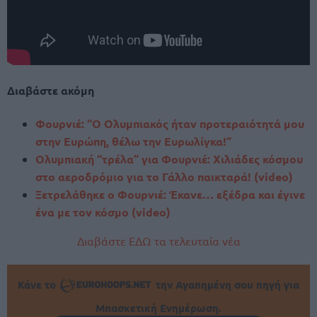
Διαβάστε ακόμη
Φουρνιέ: “Ο Ολυμπιακός ήταν προτεραιότητά μου
στην Ευρώπη, θέλω την Ευρωλίγκα!”
Ολυμπιακή “τρέλα” για Φουρνιέ: Χιλιάδες κόσμου
στο αεροδρόμιο για το Γάλλο παικταρά! (video)
Ξετρελάθηκε ο Φουρνιέ: Έκανε… εξέδρα και έγινε
ένα με τον κόσμο (video)
Διαβάστε ΕΔΩ τα τελευταία νέα
Κάνε το
την Αγαπημένη σου πηγή για
Μπασκετική Ενημέρωση.