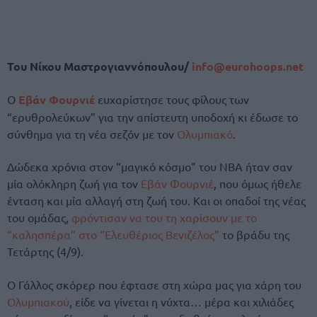
Του Νίκου Μαστρογιαννόπουλου/
info@eurohoops.net
Ο
Εβάν Φουρνιέ
ευχαρίστησε τους φίλους των
“ερυθρολεύκων” για την απίστευτη υποδοχή κι έδωσε το
σύνθημα για τη νέα σεζόν με τον
Ολυμπιακό
.
Δώδεκα χρόνια στον “μαγικό κόσμο” του NBA ήταν σαν
μία ολόκληρη ζωή για τον
Εβάν Φουρνιέ
, που όμως ήθελε
ένταση και μία αλλαγή στη ζωή του. Και οι οπαδοί της νέας
του ομάδας,
φρόντισαν να του τη χαρίσουν με το
“καλησπέρα” στο “Ελευθέριος Βενιζέλος”
το βράδυ της
Τετάρτης (4/9).
Ο Γάλλος σκόρερ που έφτασε στη χώρα μας για χάρη του
Ολυμπιακού
, είδε να γίνεται η νύχτα… μέρα και χιλιάδες