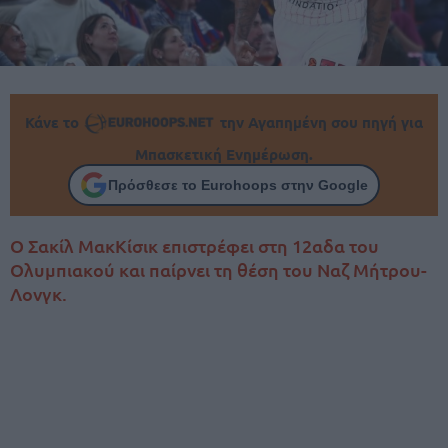
Κάνε το
την Αγαπημένη σου πηγή για
Μπασκετική Ενημέρωση.
Πρόσθεσε το Eurohoops στην Google
O Σακίλ ΜακΚίσικ επιστρέφει στη 12αδα του
Ολυμπιακού και παίρνει τη θέση του Ναζ Μήτρου-
Λονγκ.