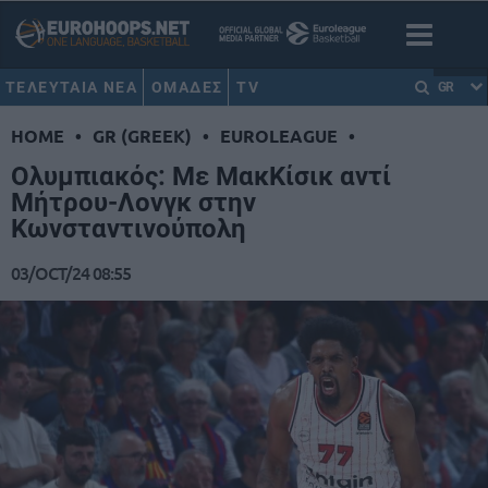
ΤΕΛΕΥΤΑΙΑ ΝΕΑ
ΟΜΑΔΕΣ
TV
GR
HOME
•
GR (GREEK)
•
EUROLEAGUE
•
Ολυμπιακός: Με ΜακΚίσικ αντί
Μήτρου-Λονγκ στην
Κωνσταντινούπολη
03/OCT/24 08:55