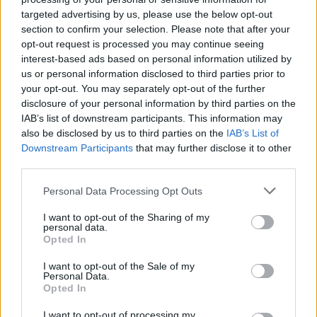
Μουσταφά Φαλ
,
Νίκολα Μιλουτίνοφ
και φυσικά ο
Κίναν
targeted advertising by us, please use the below opt-out
Έβανς
:
section to confirm your selection. Please note that after your
opt-out request is processed you may continue seeing
“Ο
ΜακΚίσικ
θα είναι στη 12άδα μαζί μας, αλλά ο
interest-based ads based on personal information utilized by
Μιλουτίνοφ
, ο Φαλ και ο Έβανς προφανώς είναι έξω”,
us or personal information disclosed to third parties prior to
δήλωσε ο
Γιώργος Μπαρτζώκας
από την αίθουσα
your opt-out. You may separately opt-out of the further
αναχωρήσεων του “Ελευθέριος Βενιζέλος”.
disclosure of your personal information by third parties on the
IAB’s list of downstream participants. This information may
also be disclosed by us to third parties on the
IAB’s List of
Διαβάστε ακόμα
Downstream Participants
that may further disclose it to other
third parties.
Please note that this website/app uses one or more Google
Personal Data Processing Opt Outs
services and may gather and store information including but
not limited to your visit or usage behaviour. You may click to
I want to opt-out of the Sharing of my
personal data.
grant or deny consent to Google and its third-party tags to
Opted In
use your data for below specified purposes in below Google
consent section.
I want to opt-out of the Sale of my
Personal Data.
Opted In
I want to opt-out of processing my