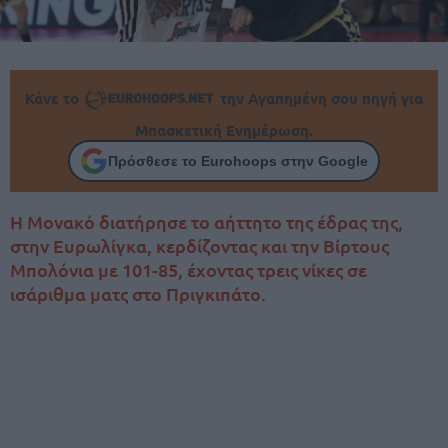
Κάνε το
την Αγαπημένη σου πηγή για
Μπασκετική Ενημέρωση.
Πρόσθεσε το Eurohoops στην Google
Η Μονακό διατήρησε το αήττητο της έδρας της,
στην Ευρωλίγκα, κερδίζοντας και την Βίρτους
Μπολόνια με 101-85, έχοντας τρεις νίκες σε
ισάριθμα ματς στο Πριγκιπάτο.