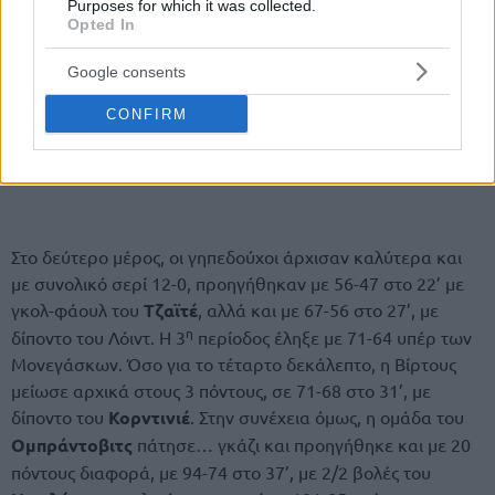
Purposes for which it was collected.
Opted In
Google consents
CONFIRM
Στο δεύτερο μέρος, οι γηπεδούχοι άρχισαν καλύτερα και
με συνολικό σερί 12-0, προηγήθηκαν με 56-47 στο 22’ με
γκολ-φάουλ του
Τζαϊτέ
, αλλά και με 67-56 στο 27’, με
η
δίποντο του Λόιντ. Η 3
περίοδος έληξε με 71-64 υπέρ των
Μονεγάσκων. Όσο για το τέταρτο δεκάλεπτο, η Βίρτους
μείωσε αρχικά στους 3 πόντους, σε 71-68 στο 31’, με
δίποντο του
Κορντινιέ
. Στην συνέχεια όμως, η ομάδα του
Ομπράντοβιτς
πάτησε… γκάζι και προηγήθηκε και με 20
πόντους διαφορά, με 94-74 στο 37’, με 2/2 βολές του