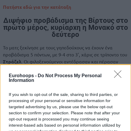
Πατήστε εδώ για την κατάταξη
Διψήφιο προβάδισμα της Βίρτους στο
πρώτο μέρος, κυρίαρχη η Μονακό στο
δεύτερο
Το ματς ξεκίνησε με τους γηπεδούχους να έχουν ένα
προβάδισμα 5 πόντων, με 9-4 στο 3’, χάρις σε τρίποντο του
Στράζελ
. Οι φιλοξενούμενοι αντέδρασαν και πέρασαν
μπροστά, ενώ με τρίποντο του
Μόργκαν
στο 9’, έκλεισαν
η
Eurohoops -
Do Not Process My Personal
την 1
περίοδο μπροστά με 24-20. Οι Ιταλοί μπήκαν πιο
Information
δυνατά στο δεύτερο δεκάλεπτο και προηγήθηκαν με
διψήφια διαφορά, με το υπέρ τους, 36-25 στο 14’, με γκολ-
If you wish to opt-out of the sale, sharing to third parties, or
φάουλ του
Μπελινέλι
. Οι Μονεγάσκοι αντέδρασαν και
processing of your personal or sensitive information for
πέρασαν μπροστά με 41-40 στο 18’, με καλάθι του
Τζαϊτέ
,
targeted advertising by us, please use the below opt-out
αλλά το πρώτο ημίχρονο ολοκληρώθηκε με τους παίκτες
section to confirm your selection. Please note that after your
του
Μπάνκι
να προηγούνται με 47-46.
opt-out request is processed you may continue seeing
interest-based ads based on personal information utilized by