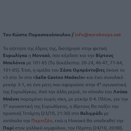
Του Κώστα Παρασκευόπουλου /
info@
eurohoops.
net
Το αήττητο της έδρας της, διατήρησε στην φετινή
Ευρωλίγκα
η
Μονακό
, που κέρδισε και την
Βίρτους
Μπολόνια
με 101-85 (Τα δεκάλεπτα: 20-24, 46-47, 71-64,
101-85). Έτσι, η ομάδα του
Σάσα Ομπράντοβιτς
έκανε το
«3 στα 3» στο «
Salle Gaston Medecin
» και έχει συνολικό
η
ρεκόρ 3-1, σε ένα ματς που αφορούσε στην 4
αγωνιστική
της Ευρωλίγκας. Από την άλλη μεριά, το σύνολο του
Λούκα
Μπάνκι
παραμένει χωρίς νίκη, με ρεκόρ 0-4. Πλέον, για την
η
5
αγωνιστική της Ευρωλίγκας, η Βίρτους θα παίξει την
προσεχή Τετάρτη (23/10, 21:30) στο
Βελιγράδι
με
αντίπαλο την
Παρτιζάν
, ενώ η Μονακό θα υποδεχθεί την
Παρί
στον γαλλικό «εμφύλιο», την Πέμπτη (24/10, 20:00).