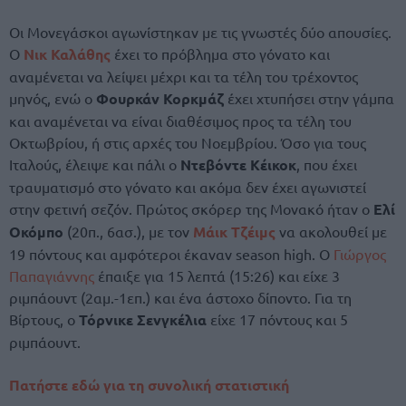
Οι Μονεγάσκοι αγωνίστηκαν με τις γνωστές δύο απουσίες.
Ο
Νικ Καλάθης
έχει το πρόβλημα στο γόνατο και
αναμένεται να λείψει μέχρι και τα τέλη του τρέχοντος
μηνός, ενώ ο
Φουρκάν Κορκμάζ
έχει χτυπήσει στην γάμπα
και αναμένεται να είναι διαθέσιμος προς τα τέλη του
Οκτωβρίου, ή στις αρχές του Νοεμβρίου. Όσο για τους
Ιταλούς, έλειψε και πάλι ο
Ντεβόντε Κέικοκ
, που έχει
τραυματισμό στο γόνατο και ακόμα δεν έχει αγωνιστεί
στην φετινή σεζόν. Πρώτος σκόρερ της Μονακό ήταν ο
Ελί
Οκόμπο
(20π., 6ασ.), με τον
Μάικ Τζέιμς
να ακολουθεί με
19 πόντους και αμφότεροι έκαναν season high. Ο
Γιώργος
Παπαγιάννης
έπαιξε για 15 λεπτά (15:26) και είχε 3
ριμπάουντ (2αμ.-1επ.) και ένα άστοχο δίποντο. Για τη
Βίρτους, ο
Τόρνικε Σενγκέλια
είχε 17 πόντους και 5
ριμπάουντ.
Πατήστε εδώ για τη συνολική στατιστική