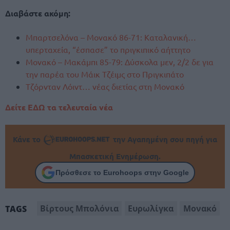
Διαβάστε ακόμη:
Μπαρτσελόνα – Μονακό 86-71: Καταλανική…
υπερταχεία, “έσπασε” το πριγκιπικό αήττητο
Μονακό – Μακάμπι 85-79: Δύσκολα μεν, 2/2 δε για
την παρέα του Μάικ Τζέιμς στο Πριγκιπάτο
Τζόρνταν Λόιντ… νέας διετίας στη Μονακό
Δείτε ΕΔΩ τα τελευταία νέα
Κάνε το
την Αγαπημένη σου πηγή για
Μπασκετική Ενημέρωση.
Πρόσθεσε το Eurohoops στην Google
Βίρτους Μπολόνια
Ευρωλίγκα
Μονακό
TAGS