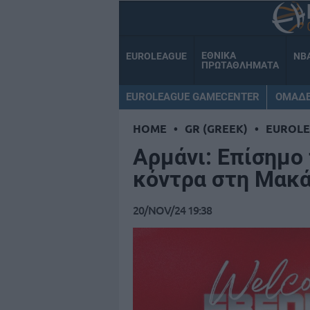
ΕΘΝΙΚΑ
EUROLEAGUE
NB
ΠΡΩΤΑΘΛΗΜΑΤΑ
EUROLEAGUE GAMECENTER
ΟΜΑΔ
HOME
•
GR (GREEK)
•
EUROL
Αρμάνι: Επίσημο 
κόντρα στη Μακ
20/NOV/24 19:38