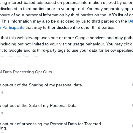
Του Μιχάλη Γκιουλένογλου /
eing interest-based ads based on personal information utilized by us or
disclosed to third parties prior to your opt-out. You may separately opt-
info@eurohoops.net
losure of your personal information by third parties on the IAB’s list of
. This information may also be disclosed by us to third parties on the
IA
Αρμάνι Μιλάνο
Η
ολοκλήρωσε με
Participants
that may further disclose it to other third parties.
κάθε επισημότητα την προσθήκη του
 that this website/app uses one or more Google services and may gath
Φρέντι Γκιλέσπι
στο ρόστερ της.
including but not limited to your visit or usage behaviour. You may click 
 to Google and its third-party tags to use your data for below specifi
ogle consent section.
Ο Αμερικανός σέντερ (2.08)
επιστρέφει στην Ευρωλίγκα μετά
l Data Processing Opt Outs
από… διάλειμμα λίγων μετά, έπειτα
από τη θητεία του στην
Μπάγερν
o opt-out of the Sharing of my personal data.
ρα.
In
 Ζηλανδία, στους Μπρέικερς μετρώντας 6.9
o opt-out of the Sale of my Personal Data.
In
 αγώνα.
to opt-out of processing my Personal Data for Targeted
ην επόμενη αγωνιστική
ing.