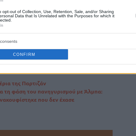
In
δεν έχει δικαίωμα συμμετοχής στον αυριανό
o opt-out of Collection, Use, Retention, Sale, and/or Sharing
ersonal Data that Is Unrelated with the Purposes for which it
ι
με αντίπαλο την
Μακάμπι Τελ Αβίβ
, καθώς
lected.
In
Ευρωλίγκα.
consents
ικού απροόπτου θα γίνει κόντρα στη
/11, 19:45).
CONFIRM
έρια της Παρτιζάν
α τη φάση του πανηγυρισμού με Άλμπα:
 ανακουφίστηκε που δεν έχασε