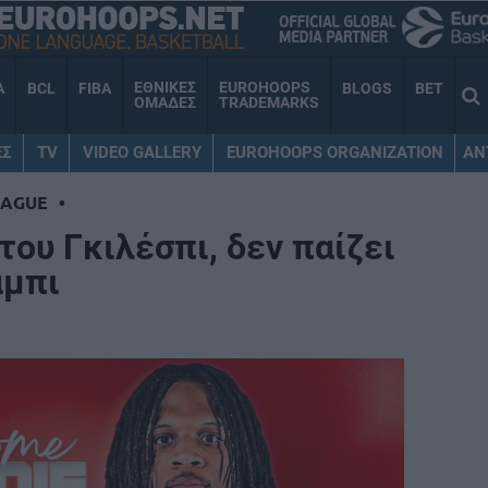
ΕΘΝΙΚΕΣ
EUROHOOPS
A
BCL
FIBA
BLOGS
BET
ΟΜΑΔΕΣ
TRADEMARKS
ΕΣ
TV
VIDEO GALLERY
EUROHOOPS ORGANIZATION
AN
EAGUE
•
του Γκιλέσπι, δεν παίζει
άμπι