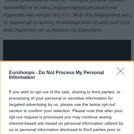
προσπαθώ να το κάνω, σήμερα πήραμε μία μεγάλη και
σημαντική νίκη κόντρα στη
Ρεάλ
.
Ήταν δύο διαφορετικά ματς
το περσινό με το φετινό, στοχεύσαμε αυτό το ματς γιατί ήταν
πολύ σημαντικό για τη συνέχεια της Ευρωλίγκα.
Eurohoops -
Do Not Process My Personal
Information
If you wish to opt-out of the sale, sharing to third parties, or
processing of your personal or sensitive information for
targeted advertising by us, please use the below opt-out
section to confirm your selection. Please note that after your
opt-out request is processed you may continue seeing
Την ποιότητα της Ρεάλ όλοι την ξέρουμε. Αν τους αφήσεις
interest-based ads based on personal information utilized by
έστω και λίγα δευτερόλεπτα ξέρουν πως να σε κερδίσουν.
us or personal information disclosed to third parties prior to