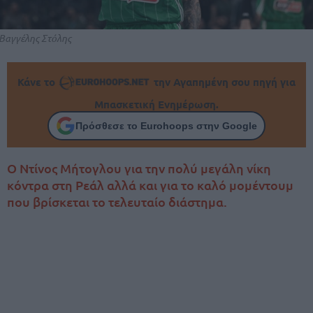
Βαγγέλης Στόλης
Κάνε το
την Αγαπημένη σου πηγή για
Μπασκετική Ενημέρωση.
Πρόσθεσε το Eurohoops στην Google
Ο Ντίνος Μήτογλου για την πολύ μεγάλη νίκη
κόντρα στη Ρεάλ αλλά και για το καλό μομέντουμ
που βρίσκεται το τελευταίο διάστημα.