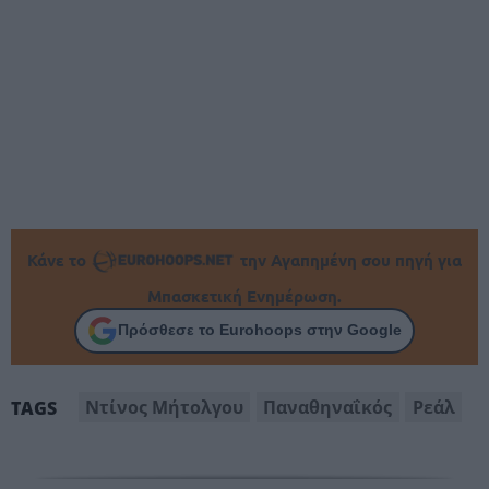
Κάνε το
την Αγαπημένη σου πηγή για
Μπασκετική Ενημέρωση.
Πρόσθεσε το Eurohoops στην Google
Ντίνος Μήτολγου
Παναθηναΐκός
Ρεάλ
TAGS