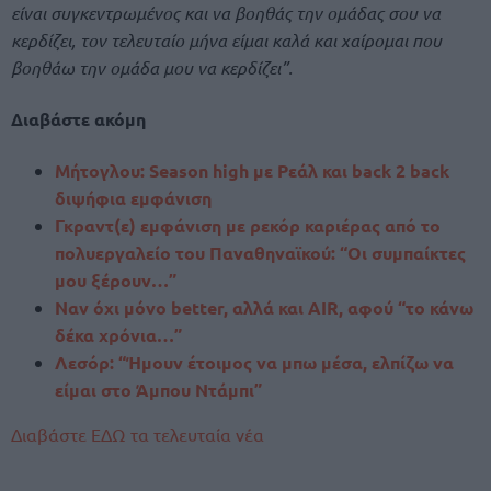
είναι συγκεντρωμένος και να βοηθάς την ομάδας σου να
κερδίζει, τον τελευταίο μήνα είμαι καλά και χαίρομαι που
βοηθάω την ομάδα μου να κερδίζει”.
Διαβάστε ακόμη
Μήτογλου: Season high με Ρεάλ και back 2 back
διψήφια εμφάνιση
Γκραντ(ε) εμφάνιση με ρεκόρ καριέρας από το
πολυεργαλείο του Παναθηναϊκού: “Οι συμπαίκτες
μου ξέρουν…”
Ναν όχι μόνο better, αλλά και AIR, αφού “το κάνω
δέκα χρόνια…”
Λεσόρ: “Ήμουν έτοιμος να μπω μέσα, ελπίζω να
είμαι στο Άμπου Ντάμπι”
Διαβάστε ΕΔΩ τα τελευταία νέα