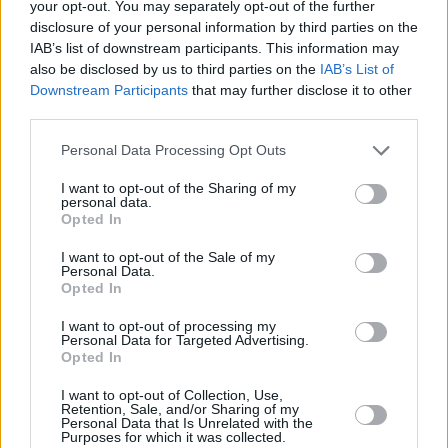
your opt-out. You may separately opt-out of the further
Θέλαμε να πάρουμε τα ριμπάουντ και να δείξουμε στο τέλος
disclosure of your personal information by third parties on the
την προσωπικότητά μας με μεγάλα σουτ που βάλαμε.
IAB’s list of downstream participants. This information may
also be disclosed by us to third parties on the
IAB’s List of
Downstream Participants
that may further disclose it to other
third parties.
Please note that this website/app uses one or more Google
Personal Data Processing Opt Outs
services and may gather and store information including but
not limited to your visit or usage behaviour. You may click to
I want to opt-out of the Sharing of my
personal data.
grant or deny consent to Google and its third-party tags to
Opted In
use your data for below specified purposes in below Google
consent section.
I want to opt-out of the Sale of my
Personal Data.
Opted In
I want to opt-out of processing my
Personal Data for Targeted Advertising.
Opted In
I want to opt-out of Collection, Use,
Retention, Sale, and/or Sharing of my
Personal Data that Is Unrelated with the
Purposes for which it was collected.