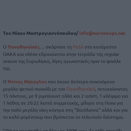
Του Νίκου Μαστρογιαννόπουλου/
info@eurohoops.net
Ο
Παναθηναϊκός
… σκόρπισε τη
Ρεάλ
στο κατάμεστο
ΟΑΚΑ και πλέον εδραιώνεται στην τετράδα της regular
season της Ευρωλίγκα, λίγες αγωνιστικές πριν το φινάλε
της.
Ο
Ντίνος Μήτογλου
που έκανε δεύτερο συνεχόμενο
μεγάλο φετινό παιχνίδι με τον
Παναθηναϊκό
, πετυχαίνοντας
15 πόντους, με 9 ριμπάουντ αλλά και 2 ασίστ, 1 κλέψιμο για
1 λάθος σε 20:22 λεπτά συμμετοχής, μίλησε στη Nova για
την πολύ μεγάλη νίκη κόντρα στη “Βασίλισσα” αλλά και για
το καλό μομέντουμ που βρίσκεται το τελευταίο διάστημα.
“
Πάντα προσπαθώ να δίνω το 100% μου. Σε κάθε παιχνίδι