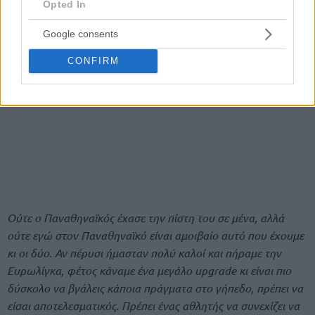
Opted In
Google consents
CONFIRM
Ούτε ο Παναθηναϊκός έχασε την πίστη του σε μένα, αλλά
ούτε εγώ στον Παναθηναϊκό είναι αμοιβαίο αυτό που έχουμε
κι οι δύο. Αν πέρυσι ήμασταν πολύ καλοί και πήραμε την
Ευρωλίγκα, φέτος κάναμε ένα μεγάλο upgrade κι είναι πιο
δύσκολο να βγάλεις κάποια πράγματα στο γήπεδο, πρέπει να
είσαι αποτελεσματικός. Πρέπει ένας αθλητής να συνεχίζει να