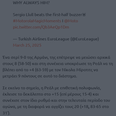
WHY ALWAYS HIM?
Sergio Llull beats the first-half buzzer🚨
#MotorolaMagicMoments
I
@Moto
pic.twitter.com/Qb3AeQp1Dm
— Turkish Airlines EuroLeague (@EuroLeague)
March 25, 2025
Ένα σερί 9-0 της Αρμάνι, της επέτρεψε να μειώσει αρχικά
στους 8 (58-50) και στη συνέχεια υποχρέωσε τη Ρεάλ να τη
βλέπει από το +4 (63-59) με τον Νίκολα Μίροτιτς να
μετράει 9 πόντους σε αυτό το διάστημα.
Σε εκείνο το σημείο, η Ρεάλ με επιθετική πολυφωνία,
έκλεισε το δεκάλεπτο στο +15 (επί μέρους 15-4) και
συνέχισε στον ίδιο ρυθμό και στην τελευταία περίοδο του
αγώνα, με τη διαφορά να αγγίζει τους 20 (+18
,
83-65 στο
31′).