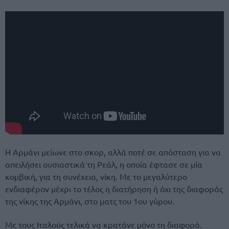
Η Αρμάνι μείωνε στο σκορ, αλλά ποτέ σε απόσταση για να
απειλήσει ουσιαστικά τη Ρεάλ, η οποία έφτασε σε μία
κομβική, για τη συνέχεια, νίκη. Με το μεγαλύτερο
ενδιαφέρον μέχρι το τέλος η διατήρηση ή όχι της διαφοράς
της νίκης της Αρμάνι, στο ματς του 1ου γύρου.
Με τους Ιταλούς τελικά να κρατάνε μόνο τη διαφορά.