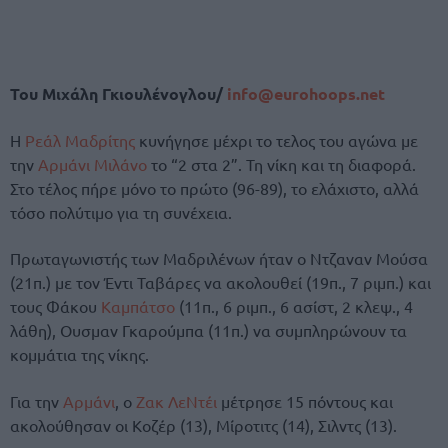
Του Μιχάλη Γκιουλένογλου/
info@eurohoops.net
Η
Ρεάλ Μαδρίτης
κυνήγησε μέχρι το τελος του αγώνα με
την
Αρμάνι Μιλάνο
το “2 στα 2”. Τη νίκη και τη διαφορά.
Στο τέλος πήρε μόνο το πρώτο (96-89), το ελάχιστο, αλλά
τόσο πολύτιμο για τη συνέχεια.
Πρωταγωνιστής των Μαδριλένων ήταν ο Ντζαναν Μούσα
(21π.) με τον Έντι Ταβάρες να ακολουθεί (19π., 7 ριμπ.) και
τους Φάκου
Καμπάτσο
(11π., 6 ριμπ., 6 ασίστ, 2 κλεψ., 4
λάθη), Ουσμαν Γκαρούμπα (11π.) να συμπληρώνουν τα
κομμάτια της νίκης.
Για την
Αρμάνι
, ο
Ζακ ΛεΝτέι
μέτρησε 15 πόντους και
ακολούθησαν οι Κοζέρ (13), Μίροτιτς (14), Σιλντς (13).