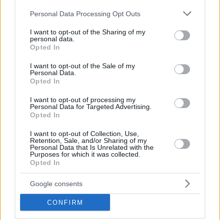
Οι Μαδριλένοι με τους Μούσα (12) και Ταβάρες (10) να
Please note that this website/app uses one or more Google
Personal Data Processing Opt Outs
έχουν διψήφιο αριθμό πόντων από τα πρώτα 20 λεπτά του
services and may gather and store information including but
αγώνα, είχαν τον απόλυτο έλεγχο των ριμπάουντ,
not limited to your visit or usage behaviour. You may click to
I want to opt-out of the Sharing of my
personal data.
μέτρησαν 40% στα τρίποντα (6/15) και έβαλαν την ιταλική
grant or deny consent to Google and its third-party tags to
Opted In
use your data for below specified purposes in below Google
ομάδα στη… γωνία.
consent section.
I want to opt-out of the Sale of my
Personal Data.
Το πρώτο ημίχρονο έκλεισε με
ένα απίθανο τρίποντο του
Opted In
Σέρχιο Γιουλ
από το κέντρο του γηπέδου!
I want to opt-out of processing my
Personal Data for Targeted Advertising.
Opted In
I want to opt-out of Collection, Use,
Retention, Sale, and/or Sharing of my
Personal Data that Is Unrelated with the
Purposes for which it was collected.
Opted In
Google consents
CONFIRM