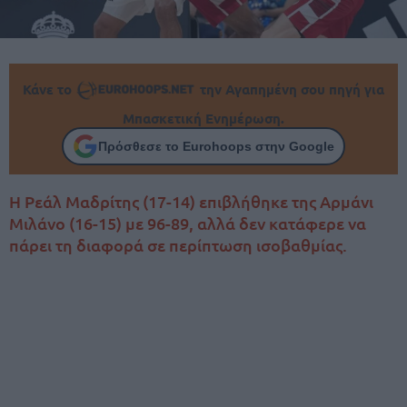
Κάνε το
την Αγαπημένη σου πηγή για
Μπασκετική Ενημέρωση.
Πρόσθεσε το Eurohoops στην Google
Η Ρεάλ Μαδρίτης (17-14) επιβλήθηκε της Αρμάνι
Μιλάνο (16-15) με 96-89, αλλά δεν κατάφερε να
πάρει τη διαφορά σε περίπτωση ισοβαθμίας.