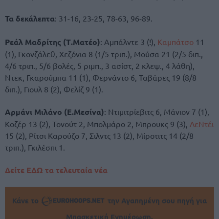
Τα δεκάλεπτα
: 31-16, 23-25, 78-63, 96-89.
Ρεάλ Μαδρίτης (Τ.Ματέο)
: Αμπάλντε 3 (!),
Καμπάτσο
11
(1), Γκονζάλεθ, Χεζόνια 8 (1/5 τριπ.), Μούσα 21 (2/5 διπ.,
4/6 τριπ., 5/6 βολές, 5 ριμπ., 3 ασίστ, 2 κλεψ., 4 λάθη),
Ντεκ, Γκαρούμπα 11 (1), Φερνάντο 6, Ταβάρες 19 (8/8
διπ.), Γιουλ 8 (2), Φελίζ 9 (1).
Αρμάνι Μιλάνο (Ε.Μεσίνα)
: Ντιμιτρίεβιτς 6, Μάνιον 7 (1),
Κοζέρ 13 (2), Τονούτ 2, Μπολμάρο 2, Μπρουκς 9 (3),
ΛεΝτέι
15 (2), Ρίτσι Καρούζο 7, Σιλντς 13 (2), Μίροτιτς 14 (2/8
τριπ.), Γκιλέσπι 1.
Δείτε ΕΔΩ τα τελευταία νέα
Κάνε το
την Αγαπημένη σου πηγή για
Μπασκετική Ενημέρωση.