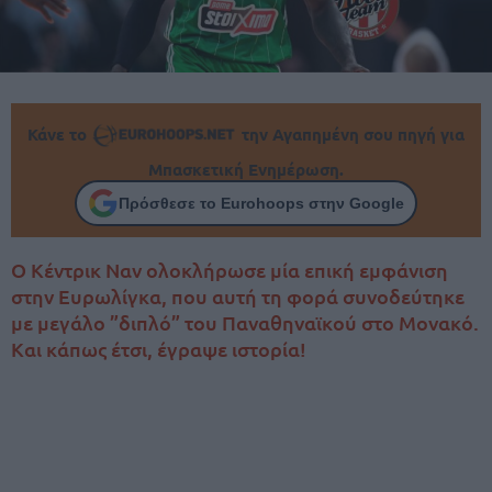
Κάνε το
την Αγαπημένη σου πηγή για
Μπασκετική Ενημέρωση.
Πρόσθεσε το Eurohoops στην Google
Ο Κέντρικ Ναν ολοκλήρωσε μία επική εμφάνιση
στην Ευρωλίγκα, που αυτή τη φορά συνοδεύτηκε
με μεγάλο ”διπλό” του Παναθηναϊκού στο Μονακό.
Και κάπως έτσι, έγραψε ιστορία!