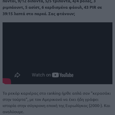
πόντοι, 9/12 δίποντα, 5/5 τρίποντα, 4/4 βολές, 3
ριμπάουντ, 5 ασίστ, 6 κερδισμένα φάουλ, 43 PIR σε
39:15 λεπτά στο παρκέ. Σας φτάνουν;
Το ρεκόρ καριέρας στο ranking ήρθε απλά σαν ”κερασάκι
στην τούρτα”, με τον Αμερικανό να έχει ήδη γράφει
ιστορία στην σύγχρονη εποχή της Ευρωλίγκας (2000-). Και
αναλύουμε.