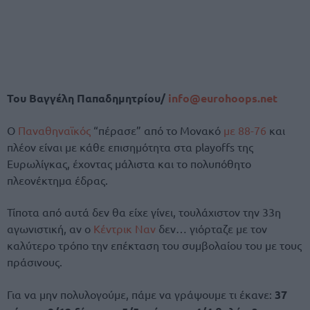
Του Βαγγέλη Παπαδημητρίου/
info@eurohoops.net
Ο
Παναθηναϊκός
“πέρασε” από το Μονακό
με 88-76
και
πλέον είναι με κάθε επισημότητα στα playoffs της
Ευρωλίγκας, έχοντας μάλιστα και το πολυπόθητο
πλεονέκτημα έδρας.
Τίποτα από αυτά δεν θα είχε γίνει, τουλάχιστον την 33η
αγωνιστική, αν ο
Κέντρικ Ναν
δεν… γιόρταζε με τον
καλύτερο τρόπο την επέκταση του συμβολαίου του με τους
πράσινους.
Για να μην πολυλογούμε, πάμε να γράψουμε τι έκανε:
37