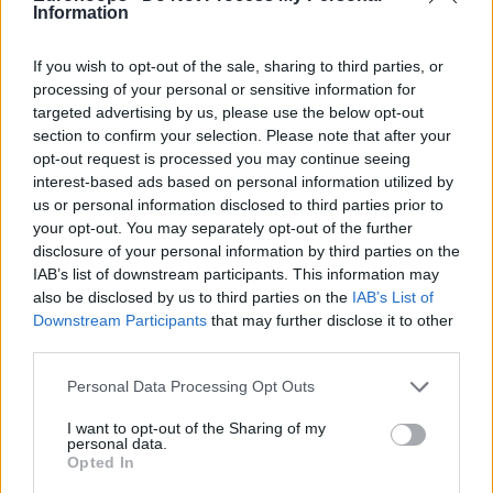
Information
If you wish to opt-out of the sale, sharing to third parties, or
processing of your personal or sensitive information for
targeted advertising by us, please use the below opt-out
section to confirm your selection. Please note that after your
opt-out request is processed you may continue seeing
interest-based ads based on personal information utilized by
us or personal information disclosed to third parties prior to
your opt-out. You may separately opt-out of the further
disclosure of your personal information by third parties on the
IAB’s list of downstream participants. This information may
Είναι ο παίκτης με τα περισσότερα ματς 35+ πόντων που
also be disclosed by us to third parties on the
IAB’s List of
έχουμε δει μέχρι σήμερα.
Με έναν μικρό αστερίσκο. Ότι
Downstream Participants
that may further disclose it to other
Μάικ Τζέιμς
και
Σέιν Λάρκιν
ήταν ήδη στην πρώτη θέση
third parties.
της εν λόγω λίστας.
Please note that this website/app uses one or more Google
Personal Data Processing Opt Outs
services and may gather and store information including but
Πλέον μαζί τους και ο
Ναν
, με τον 29χρονο να χρειάζεται
not limited to your visit or usage behaviour. You may click to
I want to opt-out of the Sharing of my
μόλις 67 (!) ματς για να φτάσει σε αυτή την επίδοση. Ο
personal data.
grant or deny consent to Google and its third-party tags to
Opted In
Τζέιμς έχει 315 συμμετοχές στην Ευρωλίγκα και ο Λάρκιν
use your data for below specified purposes in below Google