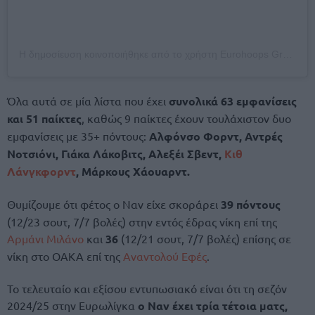
Η δημοσίευση κοινοποιήθηκε από το χρήστη Eurohoops Greece (@eurohoops_greece)
Όλα αυτά σε μία λίστα που έχει
συνολικά 63 εμφανίσεις
και 51 παίκτες
, καθώς 9 παίκτες έχουν τουλάχιστον δυο
εμφανίσεις με 35+ πόντους:
Αλφόνσο Φορντ, Αντρές
Νοτσιόνι, Γιάκα Λάκοβιτς, Αλεξέι Σβεντ,
Κιθ
Λάνγκφορντ
, Μάρκους Χάουαρντ.
Θυμίζουμε ότι φέτος ο Ναν είχε σκοράρει
39 πόντους
(12/23 σουτ, 7/7 βολές) στην εντός έδρας νίκη επί της
Αρμάνι Μιλάνο
και
36
(12/21 σουτ, 7/7 βολές) επίσης σε
νίκη στο ΟΑΚΑ επί της
Αναντολού Εφές
.
Το τελευταίο και εξίσου εντυπωσιακό είναι ότι τη σεζόν
2024/25 στην Ευρωλίγκα
ο Ναν έχει τρία τέτοια ματς,