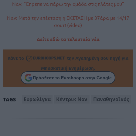
Ναν: “Έπρεπε να πάρω την ομάδα στις πλάτες μου”
Ναν: Μετά την επέκταση η ΕΚΣΤΑΣΗ με 37άρα με 14/17
σουτ! (video)
Δείτε εδώ τα τελευταία νέα
Κάνε το
την Αγαπημένη σου πηγή για
Μπασκετική Ενημέρωση.
Πρόσθεσε το Eurohoops στην Google
Ευρωλίγκα
Κέντρικ Ναν
Παναθηναΐκός
TAGS