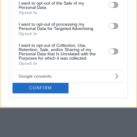
240.
consent section.
I want to opt-out of the Sale of my
Personal Data.
Opted In
Το -ακόμα πιο- εντυπωσιακό; Ο Τζέιμς χρειάστηκε
161
αγώνες
στην Ευρωλίγκα για να φτάσει τα τρία ματς 35+
I want to opt-out of processing my
Personal Data for Targeted Advertising.
πόντων, ενώ ο Λάρκιν
93
.
Opted In
I want to opt-out of Collection, Use,
Retention, Sale, and/or Sharing of my
Personal Data that Is Unrelated with the
Purposes for which it was collected.
Opted In
Google consents
CONFIRM