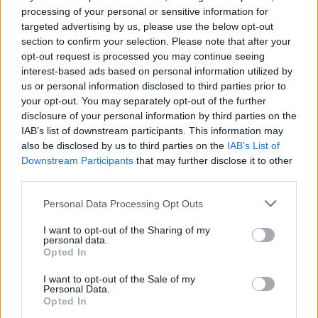
processing of your personal or sensitive information for
targeted advertising by us, please use the below opt-out
section to confirm your selection. Please note that after your
opt-out request is processed you may continue seeing
interest-based ads based on personal information utilized by
us or personal information disclosed to third parties prior to
your opt-out. You may separately opt-out of the further
disclosure of your personal information by third parties on the
IAB’s list of downstream participants. This information may
also be disclosed by us to third parties on the
IAB’s List of
Downstream Participants
that may further disclose it to other
third parties.
Please note that this website/app uses one or more Google
Personal Data Processing Opt Outs
services and may gather and store information including but
not limited to your visit or usage behaviour. You may click to
I want to opt-out of the Sharing of my
personal data.
grant or deny consent to Google and its third-party tags to
Opted In
use your data for below specified purposes in below Google
consent section.
Η
Φενέρμπαχτσε
δεν είχε διάθεση για αστεία,
I want to opt-out of the Sale of my
Personal Data.
τουλάχιστον για την 1η περίοδο. Από το πρώτο λεπτό
Opted In
επέβαλλε το ρυθμό της και περιόρισε την
Μπάγερν