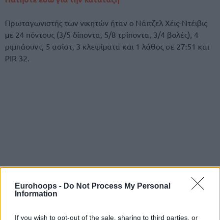
Πρωταγωνιστής των νικητών ήταν ο Νάιτζελ Χέις-Ντέιβις
με 24 πόντους (3/5 δίποντα, 5/8 τρίποντα, 3/4 βολές), 4
ριμπάουντ, 5 ασίστ, 3 κλεψίματα και 1 λάθος σε 27:51 και
PIR 32.
Eurohoops -
Do Not Process My Personal
Information
If you wish to opt-out of the sale, sharing to third parties, or