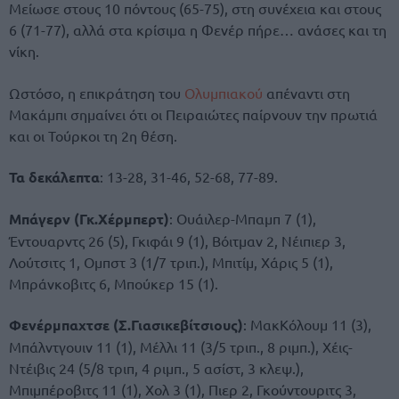
Μείωσε στους 10 πόντους (65-75), στη συνέχεια και στους
6 (71-77), αλλά στα κρίσιμα η Φενέρ πήρε… ανάσες και τη
νίκη.
Ωστόσο, η επικράτηση του
Ολυμπιακού
απέναντι στη
Μακάμπι σημαίνει ότι οι Πειραιώτες παίρνουν την πρωτιά
και οι Τούρκοι τη 2η θέση.
Τα δεκάλεπτα
: 13-28, 31-46, 52-68, 77-89.
Μπάγερν (Γκ.Χέρμπερτ)
: Ουάιλερ-Μπαμπ 7 (1),
Έντουαρντς 26 (5), Γκιφάι 9 (1), Βόιτμαν 2, Νέιπιερ 3,
Λούτσιτς 1, Ομπστ 3 (1/7 τριπ.), Μπιτίμ, Χάρις 5 (1),
Μπράνκοβιτς 6, Μπούκερ 15 (1).
Φενέρμπαχτσε (Σ.Γιασικεβίτσιους)
: ΜακΚόλουμ 11 (3),
Μπάλντγουιν 11 (1), Μέλλι 11 (3/5 τριπ., 8 ριμπ.), Χέις-
Ντέιβις 24 (5/8 τριπ, 4 ριμπ., 5 ασίστ, 3 κλεψ.),
Μπιμπέροβιτς 11 (1), Χολ 3 (1), Πιερ 2, Γκούντουριτς 3,