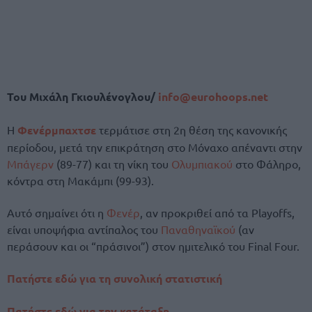
Του Μιχάλη Γκιουλένογλου/
info@eurohoops.net
Η
Φενέρμπαχτσε
τερμάτισε στη 2η θέση της κανονικής
περίοδου, μετά την επικράτηση στο Μόναχο απέναντι στην
Μπάγερν
(89-77) και τη νίκη του
Ολυμπιακού
στο Φάληρο,
κόντρα στη Μακάμπι (99-93).
Αυτό σημαίνει ότι η
Φενέρ
, αν προκριθεί από τα Playoffs,
είναι υποψήφια αντίπαλος του
Παναθηναϊκού
(αν
περάσουν και οι “πράσινοι”) στον ημιτελικό του Final Four.
Πατήστε εδώ για τη συνολική στατιστική
Πατήστε εδώ για την κατάταξη