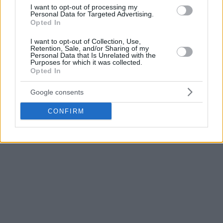
I want to opt-out of processing my
Μονάχου
σε παθητικό ρόλο.
Personal Data for Targeted Advertising.
Opted In
Προηγήθηκε με 18-4 (4 λάθη η
Μπάγερν
), αύξησε τη
I want to opt-out of Collection, Use,
διαφορά σε 35-18 και συνέχισε με τον ίδιο τρόπο μέχρι το
Retention, Sale, and/or Sharing of my
τέλος του 1ου ημιχρόνου.
Personal Data that Is Unrelated with the
Purposes for which it was collected.
Opted In
Η επιστροφή της Μπάγερν
Google consents
Οι Τούρκοι είχε 9/16 τρίποντα και 8/12 δίποντα, με τους
CONFIRM
Γερμανούς να… απαντούν με 11 λάθη και 2/14 τρίποντα!