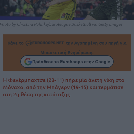
Photo by Christina Pahnke/Euroleague Basketball via Getty Images
Κάνε το
την Αγαπημένη σου πηγή για
Μπασκετική Ενημέρωση.
Πρόσθεσε το Eurohoops στην Google
Η Φενέρμπαχτσε (23-11) πήρε μία άνετη νίκη στο
Μόναχο, από την Μπάγερν (19-15) και τερμάτισε
στη 2η θέση της κατάταξης.