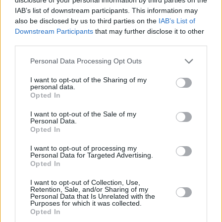
Μιλάει η καριέρα του Άλεκ. Έχει πάει με τρεις διαφορετικές
IAB’s list of downstream participants. This information may
ομάδες σε Final Four. Είτε παίζει πολύ, είτε λίγο είναι
also be disclosed by us to third parties on the
IAB’s List of
κομβικός. Με τον Άλεκ πέρυσι πήγαμε Final Four. Φέτος
Downstream Participants
that may further disclose it to other
δυσκολεύεται να παίζει πίσω από τον Σάσα, τώρα παίζει
third parties.
περισσότερο, όμως είναι πάντα σημαντικός. Η καριέρα του
Please note that this website/app uses one or more Google
Personal Data Processing Opt Outs
μιλάει από μόνη της”.
services and may gather and store information including but
not limited to your visit or usage behaviour. You may click to
I want to opt-out of the Sharing of my
personal data.
grant or deny consent to Google and its third-party tags to
Opted In
use your data for below specified purposes in below Google
consent section.
I want to opt-out of the Sale of my
Personal Data.
Opted In
I want to opt-out of processing my
Personal Data for Targeted Advertising.
Opted In
I want to opt-out of Collection, Use,
Retention, Sale, and/or Sharing of my
Personal Data that Is Unrelated with the
Purposes for which it was collected.
Opted In