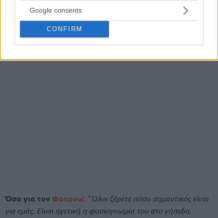
Google consents
CONFIRM
Όσο για τον
Φουρνιέ
: “
Όλοι ξέρετε πόσο σημαντικός είναι
για εμάς. Είναι ηγετική η φυσιογνωμία του στο γήπεδο.