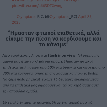
pic.twitter.com/a66SDTXwmg
—
Olympiacos
B.C. (@
Olympiacos
_BC)
April 25,
2025
“Ήμασταν φτωχοί επιθετικά, αλλά
είχαμε την πίεση να κερδίσουμε και
το κάναμε”
Λίγο νωρίτερα μίλησε στη
flash interview
: “
Η συμπαγής
άμυνά μας ήταν το κλειδί για απόψε. Ήμασταν φτωχοί
επιθετικά, με λιγότερο από 50% στα δίποντα και λιγότερο από
30% στα τρίποντα, όπως επίσης χάσαμε και πολλές βολές.
Παίξαμε πολύ physical, είχαμε 16 δεύτερες ευκαιρίες μέσα
από τα επιθετικά μας ριμπάουντ και τελικά κερδίσαμε αυτή
την σπουδαία ομάδα.
Είχε πολύ ένταση το παιχνίδι. Ήταν ένα τυπικό παιχνίδι