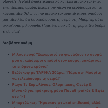
playoffs. Η Ρεάλ έπαιξε εξαιρετικά και έχει μεγάλο ταλέντο,
είναι έμπειρη ομάδα. Είχαμε την πίεση να κερδίσουμε και το
κάναμε. Δεν θέλω να πω μεγάλο ευχαριστώ στους οπαδούς
μας. Δεν λέω ότι θα κερδίσουμε τη σειρά στη Μαδρίτη, ούτε
αλλάζουμε φιλοσοφία. Πάμε ένα παιχνίδι τη φορά. Θα δούμε
τι θα γίνει
“.
Διαβάστε ακόμη
Μιλουτίνοφ: “Ξεχωριστό να φωνάζουν το όνομά
μου οι καλύτεροι οπαδοί στον κόσμο, μακάρι και
τα επόμενα χρόνια”
Βεζένκοφ με ΤΑΡΙΦΑ 20άρα: “Πάμε στη Μαδρίτη
να τελειώσουμε τη σειρά!”
Playoffs Ευρωλίγκας: Ολυμπιακός, Φενέρ &
Μονακό για πρόκριση, μόνο Παναθηναϊκός & Εφές
στο 1-1
Μπαρτζώκας: “Ήμασταν φτωχοί επιθετικά, αλλά