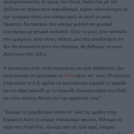
χρησιμοποιώντας εξ αρχής τον Γιουλ, παίζοντας με τον
Χεζόνια να τρέχει στον αιφνιδιασμό, πήραν πλεονέκτημα απ’
την τρομερή πίεση που είχαμε εμείς σε αυτό το ματς.
Ήμασταν διατακτικοί. Δεν κάναμε φάουλ και φυσικά
σουτάραμε με φτωχά ποσοστά. Όταν το ματς ήταν ισόπαλο
στο ημίχρονο, είπα στους παίκτες μου στα αποδυτήρια ότι
δεν θα συνεχιστεί αυτό στο δεύτερο, θα βάλουμε τα σουτ.
Αυτό έγινε στο τέλος.
Η άμυνά μας ήταν πολύ συμπαγής για τρία δεκάλεπτα. Δεν
είναι εύκολο να κρατήσεις τη
Ρεάλ
κάτω απ’ τους 70 πόντους.
Είναι απλά το 2-0, πρέπει να κρατήσουμε χαμηλά το κεφάλι
και να πάμε παιχνίδι με το παιχνίδι. Συγχαρητήρια στη Ρεάλ
και στον κόουτς Ματέο για την εμφάνισή τους”.
“
Έχουμε τη μεγαλύτερη πίεση απ’ όλες τις ομάδες στην
Ευρώπη! Αυτή τη στιγμή τελειώσαμε πρώτοι, θέλουμε να
πάμε στο Final Four, έχουμε πάει σε τρία σερί, υπάρχει