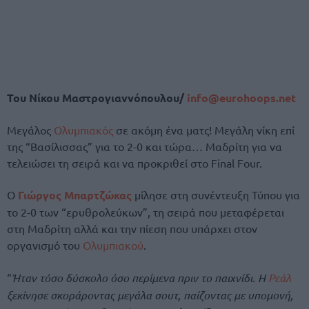
Του Νίκου Μαστρογιαννόπουλου/
info@eurohoops.net
Μεγάλος
Ολυμπιακός
σε ακόμη ένα ματς! Μεγάλη νίκη επί
της “Βασίλισσας” για το 2-0 και τώρα… Μαδρίτη για να
τελειώσει τη σειρά και να προκριθεί στο Final Four.
Ο
Γιώργος Μπαρτζώκας
μίλησε στη συνέντευξη Τύπου για
το 2-0 των “ερυθρολεύκων”, τη σειρά που μεταφέρεται
στη Μαδρίτη αλλά και την πίεση που υπάρχει στον
οργανισμό του
Ολυμπιακού
.
“
Ήταν τόσο δύσκολο όσο περίμενα πριν το παιχνίδι. Η
Ρεάλ
ξεκίνησε σκοράροντας μεγάλα σουτ, παίζοντας με υπομονή,