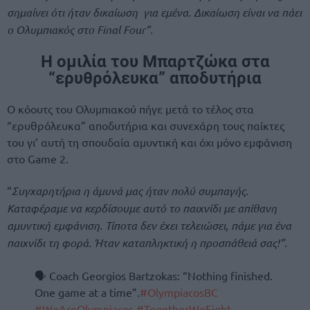
σημαίνει ότι ήταν δικαίωση για εμένα. Δικαίωση είναι να πάει
ο Ολυμπιακός στο Final Four”.
Η ομιλία του Μπαρτζώκα στα
“ερυθρόλευκα” αποδυτήρια
Ο κόουτς του Ολυμπιακού πήγε μετά το τέλος στα
“ερυθρόλευκα” αποδυτήρια και συνεχάρη τους παίκτες
του γι’ αυτή τη σπουδαία αμυντική και όχι μόνο εμφάνιση
στο Game 2.
“
Συγχαρητήρια η άμυνά μας ήταν πολύ συμπαγής.
Καταφέραμε να κερδίσουμε αυτό το παιχνίδι με απίθανη
αμυντική εμφάνιση. Τίποτα δεν έχει τελειώσει, πάμε για ένα
παιχνίδι τη φορά. Ήταν καταπληκτική η προσπάθειά σας!”.
🗣 Coach Georgios Bartzokas: “Nothing finished.
One game at a time”.
#OlympiacosBC
#WeAreOlympiacos
#TogetherWeFight