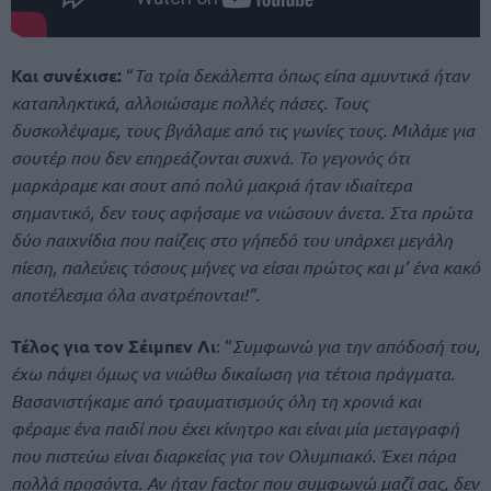
Και συνέχισε:
“
Τα τρία δεκάλεπτα όπως είπα αμυντικά ήταν
καταπληκτικά, αλλοιώσαμε πολλές πάσες. Τους
δυσκολέψαμε, τους βγάλαμε από τις γωνίες τους. Μιλάμε για
σουτέρ που δεν επηρεάζονται συχνά. Το γεγονός ότι
μαρκάραμε και σουτ από πολύ μακριά ήταν ιδιαίτερα
σημαντικό, δεν τους αφήσαμε να νιώσουν άνετα. Στα πρώτα
δύο παιχνίδια που παίζεις στο γήπεδό του υπάρχει μεγάλη
πίεση, παλεύεις τόσους μήνες να είσαι πρώτος και μ’ ένα κακό
αποτέλεσμα όλα ανατρέπονται!”.
Τέλος για τον Σέιμπεν Λι
: “
Συμφωνώ για την απόδοσή του,
έχω πάψει όμως να νιώθω δικαίωση για τέτοια πράγματα.
Βασανιστήκαμε από τραυματισμούς όλη τη χρονιά και
φέραμε ένα παιδί που έχει κίνητρο και είναι μία μεταγραφή
που πιστεύω είναι διαρκείας για τον Ολυμπιακό. Έχει πάρα
πολλά προσόντα. Αν ήταν factor που συμφωνώ μαζί σας, δεν