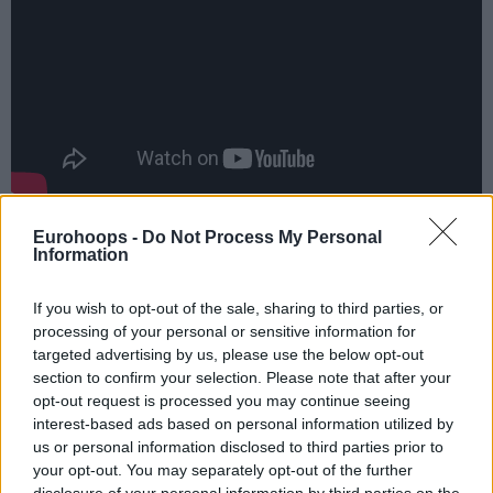
“Καταπληκτικός ο Μιλουτίνοφ”
Eurohoops -
Do Not Process My Personal
Information
Όσο για τα σουτ των
Πίτερς
και
Ουίλιαμς-Γκος
αλλά και
If you wish to opt-out of the sale, sharing to third parties, or
για τον
Μιλουτίνοφ
: “
Το σουτ του
Πίτερς
ήταν πολύ
processing of your personal or sensitive information for
δύσκολο αλλά και πολύ κρίσιμο. Ήταν πάνω από 15 λεπτά
targeted advertising by us, please use the below opt-out
στον πάγκο και μπήκε στο ματς γιατί έπαιζαν ζώνη. Ήταν
section to confirm your selection. Please note that after your
πραγματικά πολύ δύσκολο. Αν πρέπει όμως απόψε να κάνω
opt-out request is processed you may continue seeing
μία ειδικά αναφορά, αυτή θα ήταν για τον
Μιλουτίνοφ
, ο
interest-based ads based on personal information utilized by
us or personal information disclosed to third parties prior to
οποίος ήταν καταπληκτικός σε άμυνα κι επίθεση.
your opt-out. You may separately opt-out of the further
disclosure of your personal information by third parties on the