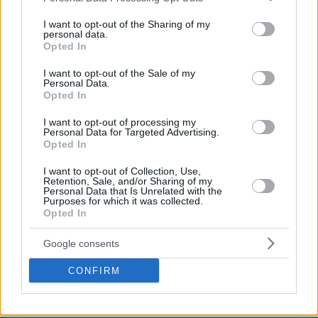
services and may gather and store information including but
not limited to your visit or usage behaviour. You may click to
I want to opt-out of the Sharing of my
personal data.
grant or deny consent to Google and its third-party tags to
Opted In
use your data for below specified purposes in below Google
consent section.
I want to opt-out of the Sale of my
Personal Data.
Opted In
I want to opt-out of processing my
Personal Data for Targeted Advertising.
Opted In
I want to opt-out of Collection, Use,
Retention, Sale, and/or Sharing of my
Personal Data that Is Unrelated with the
Purposes for which it was collected.
Opted In
Google consents
CONFIRM