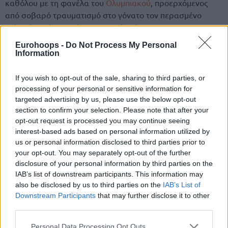
καθόλου με τη φανέλα του
Ολυμπιακού
, προερχόμενος
από σοβαρό τραυματισμό στο γόνατο τον περασμένο
Μάιο, όταν ήταν παίκτης της
Ζαλγκίρις
.
Eurohoops -
Do Not Process My Personal
Διάψευση και για Πίτερς
Information
Ο
Κίναν Έβανς
δεν ήταν ο μόνος παίκτης των Πειραιωτών,
If you wish to opt-out of the sale, sharing to third parties, or
ο οποίος μπλέχτηκε σε ένα σενάριο αλλαγής ομάδας.
processing of your personal or sensitive information for
targeted advertising by us, please use the below opt-out
Ολυμπιακός: Βιλντόζα αντί Γκος στην επτάδα των
section to confirm your selection. Please note that after your
opt-out request is processed you may continue seeing
ξένων για τους τελικούς
interest-based ads based on personal information utilized by
Ο
Ολυμπιακός
διέψευσε και την είδηση για τον
Άλεκ
us or personal information disclosed to third parties prior to
your opt-out. You may separately opt-out of the further
Πίτερς
,
ο οποίος υπολογίζεται και για τη νέα σεζόν,
disclosure of your personal information by third parties on the
έχοντας συμβόλαιο με την ομάδα.
IAB’s list of downstream participants. This information may
also be disclosed by us to third parties on the
IAB’s List of
Downstream Participants
that may further disclose it to other
third parties.
Please note that this website/app uses one or more Google
Personal Data Processing Opt Outs