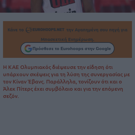
Κάνε το
την Αγαπημένη σου πηγή για
Μπασκετική Ενημέρωση.
Πρόσθεσε το Eurohoops στην Google
Η ΚΑΕ Ολυμπιακός διέψευσε την είδηση ότι
υπάρχουν σκέψεις για τη λύση της συνεργασίας με
τον Κίναν Έβανς. Παράλληλα, τονίζουν ότι και ο
Άλεκ Πίτερς έχει συμβόλαιο και για την επόμενη
σεζόν.