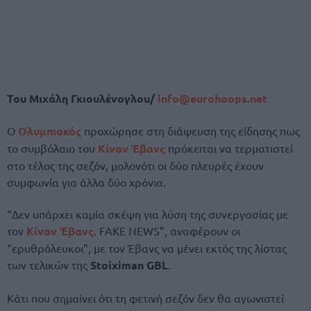
Του Μιχάλη Γκιουλένογλου/
info@eurohoops.net
Ο
Ολυμπιακός
προχώρησε στη διάψευση της είδησης πως
το συμβόλαιο του
Κίναν Έβανς
πρόκειται να τερματιστεί
στο τέλος της σεζόν, μολονότι οι δύο πλευρές έχουν
συμφωνία για άλλα δύο χρόνια.
“Δεν υπάρχει καμία σκέψη για λύση της συνεργασίας με
τον
Κίναν Έβανς
. FAKE NEWS”, αναφέρουν οι
“ερυθρόλευκοι”, με τον Έβανς να μένει εκτός της λίστας
των τελικών της
Stoiximan GBL
.
Κάτι που σημαίνει ότι τη φετινή σεζόν δεν θα αγωνιστεί