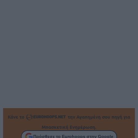
Κάνε το
την Αγαπημένη σου πηγή για
Μπασκετική Ενημέρωση.
Πρόσθεσε το Eurohoops στην Google