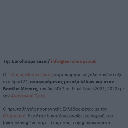
Tης Eurohoops team/
info@eurohoops.net
Ο
Γιώργος Μπαρτζώκας
παραχώρησε μεγάλη συνέντευξη
στο Sport24,
αναφερόμενος μεταξύ άλλων και στον
Βασίλιε Μίτσιτς,
τον δις MVP σε Final Four (2021, 2022) με
την
Αναντολού Εφές
.
Ο πρωταθλητής προπονητής Ελλάδας φέτος με τον
Ολυμπιακό
, δεν ήταν δυνατό να ανοίξει τα χαρτιά του
(δικαιολογημένα γαρ…) ως προς το φημολογούμενο