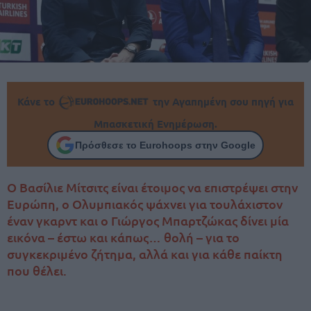
Κάνε το
την Αγαπημένη σου πηγή για
Μπασκετική Ενημέρωση.
Πρόσθεσε το Eurohoops στην Google
O Βασίλιε Μίτσιτς είναι έτοιμος να επιστρέψει στην
Ευρώπη, ο Ολυμπιακός ψάχνει για τουλάχιστον
έναν γκαρντ και ο Γιώργος Μπαρτζώκας δίνει μία
εικόνα – έστω και κάπως… θολή – για το
συγκεκριμένο ζήτημα, αλλά και για κάθε παίκτη
που θέλει.