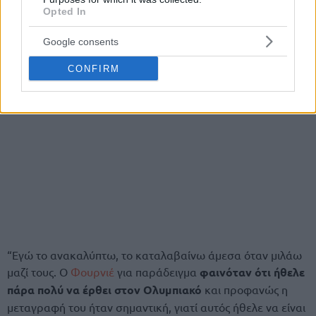
Opted In
Google consents
CONFIRM
“Εγώ το ανακαλύπτω, το καταλαβαίνω άμεσα όταν μιλάω
μαζί τους. Ο
Φουρνιέ
για παράδειγμα
φαινόταν ότι ήθελε
πάρα πολύ να έρθει στον Ολυμπιακό
και προφανώς η
μεταγραφή του ήταν σημαντική, γιατί αυτός ήθελε να είναι