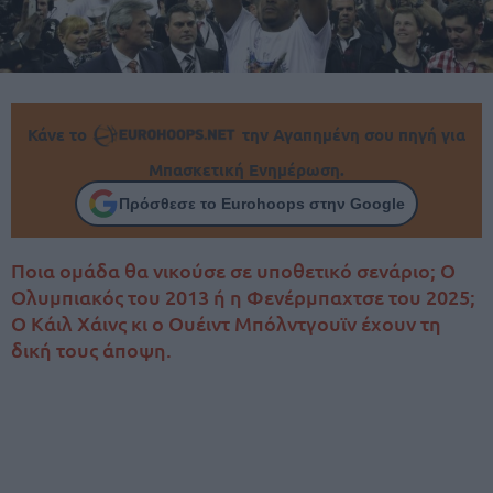
Κάνε το
την Αγαπημένη σου πηγή για
Μπασκετική Ενημέρωση.
Πρόσθεσε το Eurohoops στην Google
Ποια ομάδα θα νικούσε σε υποθετικό σενάριο; Ο
Ολυμπιακός του 2013 ή η Φενέρμπαχτσε του 2025;
Ο Κάιλ Χάινς κι ο Ουέιντ Μπόλντγουϊν έχουν τη
δική τους άποψη.