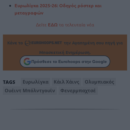
Ευρωλίγκα 2025-26: Οδηγός ρόστερ και
μεταγραφών
Δείτε
ΕΔΩ
τα τελευταία νέα
Κάνε το
την Αγαπημένη σου πηγή για
Μπασκετική Ενημέρωση.
Πρόσθεσε το Eurohoops στην Google
Ευρωλίγκα
Κάιλ Χάινς
Ολυμπιακός
TAGS
Ουέιντ Μπόλντγουϊν
Φενερμπαχτσέ