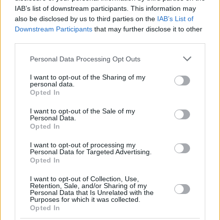
IAB’s list of downstream participants. This information may
also be disclosed by us to third parties on the
IAB’s List of
Downstream Participants
that may further disclose it to other
third parties.
Please note that this website/app uses one or more Google
Personal Data Processing Opt Outs
services and may gather and store information including but
not limited to your visit or usage behaviour. You may click to
I want to opt-out of the Sharing of my
personal data.
grant or deny consent to Google and its third-party tags to
Opted In
use your data for below specified purposes in below Google
consent section.
I want to opt-out of the Sale of my
Personal Data.
Opted In
I want to opt-out of processing my
Personal Data for Targeted Advertising.
Opted In
I want to opt-out of Collection, Use,
Retention, Sale, and/or Sharing of my
Personal Data that Is Unrelated with the
Purposes for which it was collected.
Opted In