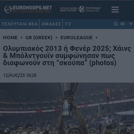
ΤΕΛΕΥΤΑΙΑ ΝΕΑ
ΟΜΑΔΕΣ
TV
GR
HOME
•
GR (GREEK)
•
EUROLEAGUE
•
Ολυμπιακός 2013 ή Φενέρ 2025; Χάινς
& Μπόλντγουϊν συμφώνησαν πως
διαφωνούν στη “σκούπα” (photos)
12/AUG/25 18:28