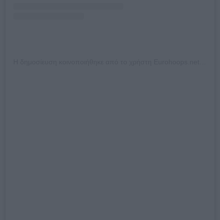
Η δημοσίευση κοινοποιήθηκε από το χρήστη Eurohoops.net (@eurohoops_official)