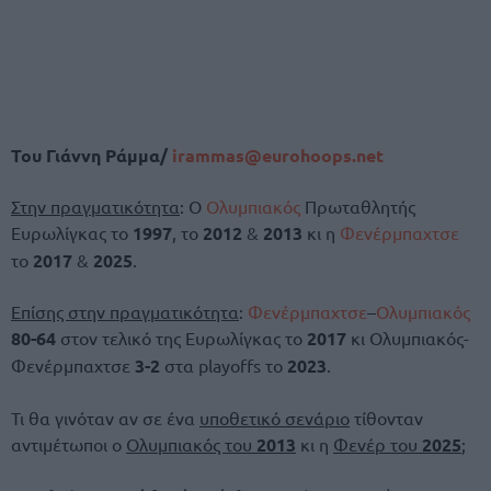
Του Γιάννη Ράμμα/
irammas@eurohoops.net
Στην πραγματικότητα
: Ο
Ολυμπιακός
Πρωταθλητής
Ευρωλίγκας το
1997
, το
2012
&
2013
κι η
Φενέρμπαχτσε
το
2017
&
2025
.
Επίσης στην πραγματικότητα
:
Φενέρμπαχτσε
–
Ολυμπιακός
80-64
στον τελικό της Ευρωλίγκας το
2017
κι Ολυμπιακός-
Φενέρμπαχτσε
3-2
στα playoffs το
2023
.
Τι θα γινόταν αν σε ένα
υποθετικό σενάριο
τίθονταν
αντιμέτωποι ο
Ολυμπιακός του
2013
κι η
Φενέρ του
2025
;