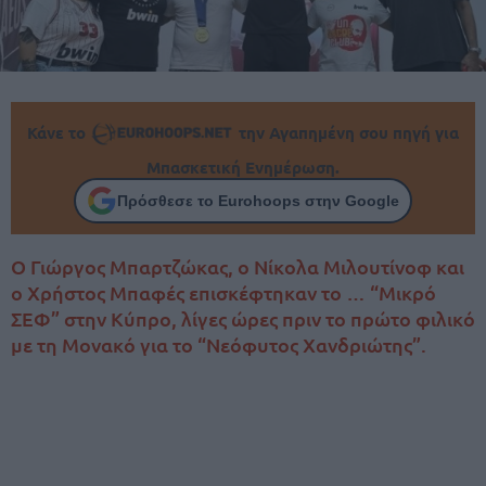
Κάνε το
την Αγαπημένη σου πηγή για
Μπασκετική Ενημέρωση.
Πρόσθεσε το Eurohoops στην Google
Ο Γιώργος Μπαρτζώκας, ο Νίκολα Μιλουτίνοφ και
ο Χρήστος Μπαφές επισκέφτηκαν το … “Μικρό
ΣΕΦ” στην Κύπρο, λίγες ώρες πριν το πρώτο φιλικό
με τη Μονακό για το “Νεόφυτος Χανδριώτης”.