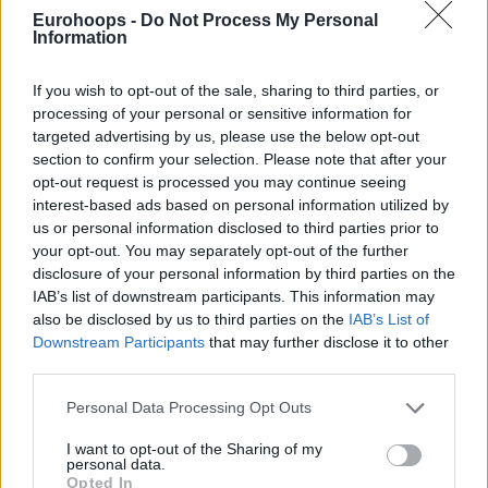
Χρήστος Μπαφές επισκέφτηκαν το χώρο και μάλιστα ο
Eurohoops -
Do Not Process My Personal
Έλληνας κόουτς
υπέγραψε στη φωτογραφία
όπου
Information
εμφανίζεται να πανηγυρίζει με τους αδελφούς
Αγγελόπουλους την κατάκτηση της Ευρωλίγκας του 2013.
If you wish to opt-out of the sale, sharing to third parties, or
processing of your personal or sensitive information for
Από τον Πειραιά και το ΣΕΦ, στην Κύπρο
targeted advertising by us, please use the below opt-out
και το «μικρό ΣΕΦ»!
section to confirm your selection. Please note that after your
opt-out request is processed you may continue seeing
interest-based ads based on personal information utilized by
Η καρδιά της ομάδας χτυπάει παντού γιατί
us or personal information disclosed to third parties prior to
Ολυμπιακός είναι οι άνθρωποί του. ❤🤍
your opt-out. You may separately opt-out of the further
#OlympiacosBC
#WeAreOlympiacos
disclosure of your personal information by third parties on the
#TogetherWeFight
pic.twitter.com/vrgQ3kgXew
IAB’s list of downstream participants. This information may
also be disclosed by us to third parties on the
IAB’s List of
Downstream Participants
that may further disclose it to other
third parties.
Please note that this website/app uses one or more Google
Personal Data Processing Opt Outs
services and may gather and store information including but
not limited to your visit or usage behaviour. You may click to
I want to opt-out of the Sharing of my
personal data.
grant or deny consent to Google and its third-party tags to
Opted In