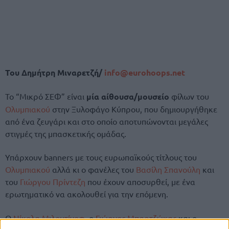
Του Δημήτρη Μιναρετζή/
info@eurohoops.net
Το “Μικρό ΣΕΦ” είναι
μία αίθουσα/μουσείο
φίλων του
Ολυμπιακού
στην Ξυλοφάγο Κύπρου, που δημιουργήθηκε
από ένα ζευγάρι και στο οποίο αποτυπώνονται μεγάλες
στιγμές της μπασκετικής ομάδας.
Υπάρχουν banners με τους ευρωπαϊκούς τίτλους του
Ολυμπιακού
αλλά κι ο φανέλες του
Βασίλη Σπανούλη
και
του
Γιώργου Πρίντεζη
που έχουν αποσυρθεί, με ένα
ερωτηματικό να ακολουθεί για την επόμενη.
Ο
Νίκολα Μιλουτίνοφ
, ο
Γιώργος Μπαρτζώκας
και ο