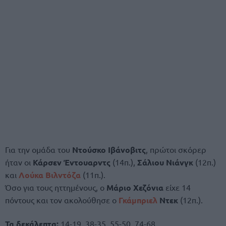
Για την ομάδα του
Ντούσκο Ιβάνοβιτς
, πρώτοι σκόρερ
ήταν οι
Κάρσεν Έντουαρντς
(14π.),
Σάλιου Νιάνγκ
(12π.)
και
Λούκα Βιλντόζα
(11π.).
Όσο για τους ηττημένους, ο
Μάριο Χεζόνια
είχε 14
πόντους και τον ακολούθησε ο
Γκάμπριελ
Ντεκ
(12π.).
Τα δεκάλεπτα:
14-19, 38-35, 55-50, 74-68.