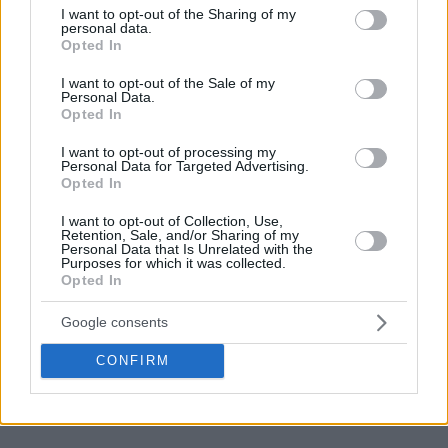
not limited to your visit or usage behaviour. You may click to
I want to opt-out of the Sharing of my
personal data.
grant or deny consent to Google and its third-party tags to
Opted In
use your data for below specified purposes in below Google
consent section.
I want to opt-out of the Sale of my
Personal Data.
Opted In
I want to opt-out of processing my
Personal Data for Targeted Advertising.
Opted In
I want to opt-out of Collection, Use,
Retention, Sale, and/or Sharing of my
Personal Data that Is Unrelated with the
Purposes for which it was collected.
Opted In
Google consents
CONFIRM