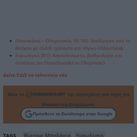
Μπασκόνια – Ολυμπιακός 96-102: Απόδραση από τη
Βιτόρια με clutch τρίποντα και πύργο Μιλουτίνοφ
Ευρωλίγκα (R1): Αποτελέσματα, βαθμολογία και
συνέχεια για Παναθηναϊκό κι Ολυμπιακό
Δείτε ΕΔΩ τα τελευταία νέα
Κάνε το
την Αγαπημένη σου πηγή για
Μπασκετική Ενημέρωση.
Πρόσθεσε το Eurohoops στην Google
Βίρτους Μπολόνια
Ευρωλίγκα
TAGS