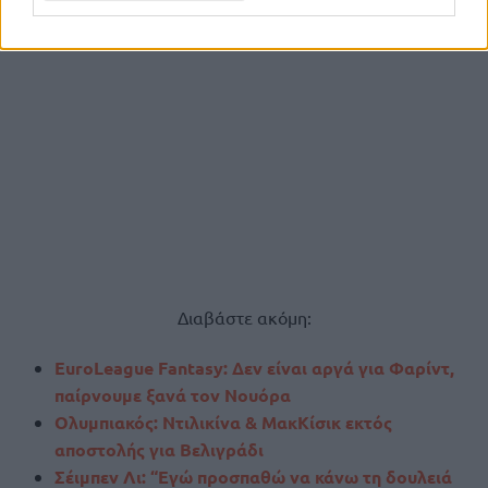
Διαβάστε ακόμη:
EuroLeague Fantasy: Δεν είναι αργά για Φαρίντ,
παίρνουμε ξανά τον Νουόρα
Ολυμπιακός: Ντιλικίνα & ΜακΚίσικ εκτός
αποστολής για Βελιγράδι
Σέιμπεν Λι: “Εγώ προσπαθώ να κάνω τη δουλειά