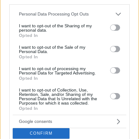
third parties.
που μπορούμε εμείς να κάνουμε”.
Please note that this website/app uses one or more Google
Personal Data Processing Opt Outs
services and may gather and store information including but
not limited to your visit or usage behaviour. You may click to
I want to opt-out of the Sharing of my
personal data.
grant or deny consent to Google and its third-party tags to
Opted In
use your data for below specified purposes in below Google
consent section.
I want to opt-out of the Sale of my
Personal Data.
Opted In
I want to opt-out of processing my
Personal Data for Targeted Advertising.
Opted In
I want to opt-out of Collection, Use,
Retention, Sale, and/or Sharing of my
Personal Data that Is Unrelated with the
Purposes for which it was collected.
Opted In
Google consents
CONFIRM