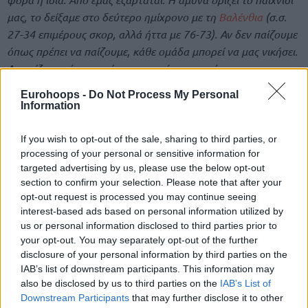
μας, το δείξαμε στο δεύτερο ημίχρονο με τη
Βαλένθια
(σ.σ.
27-34 επιμέρους σκορ, αλλά ήττα με 76-73). Αν δεν παίζουμε
όπως πρέπει να παίζουμε, κάθε ομάδα μπορεί να μας νικήσει.
Αν παίζουμε όπως πρέπει, μπορούμε να νικήσουμε
οποιαδήποτε”,
είπε στις προγραμματικές δηλώσεις εν όψει
Eurohoops -
Do Not Process My Personal
13ης αγωνιστικής.
Information
Όλα αυτά με αντίπαλο τον
Ολυμπιακό
των πολλών παικτών
If you wish to opt-out of the sale, sharing to third parties, or
ως σημείο αναφοράς.
processing of your personal or sensitive information for
targeted advertising by us, please use the below opt-out
“Ο
Μιλουτίνοφ
είναι από τους κορυφαίους παίκτες μέχρι
section to confirm your selection. Please note that after your
opt-out request is processed you may continue seeing
τώρα. Κερδίζει φάουλ κι επιθετικά ριμπάουντ και σου δίνει
interest-based ads based on personal information utilized by
την αίσθηση πως δεν αστοχεί μέσα από τη ρακέτα.
us or personal information disclosed to third parties prior to
Προφανώς υπάρχει κι ο
Βεζένκοφ
που είναι…
Βεζένκοφ
. Κι ο
your opt-out. You may separately opt-out of the further
Ντόρσεϊ
κάνει απίθανη χρονιά. Έχουν πολλά όπλα. Υπάρχει κι
disclosure of your personal information by third parties on the
ο
Φουρνιέ
, που μπορεί πάντα να κάνει μεγάλο παιχνίδι. Ο
IAB’s list of downstream participants. This information may
also be disclosed by us to third parties on the
IAB’s List of
Ουόκαπ
ελέγχει πολύ καλά το ρυθμό. Έχουν πολλές επιλογές
Downstream Participants
that may further disclose it to other
στο παιχνίδι τους, αλλά εμείς πρέπει να εστιάσουμε σε αυτά